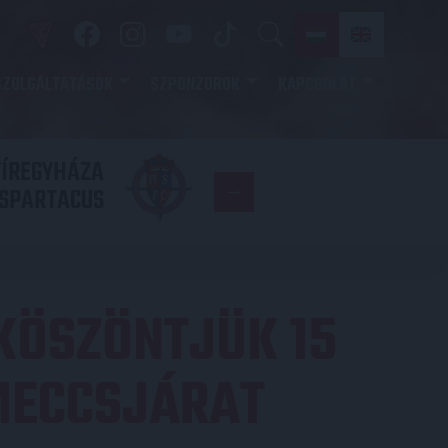
SZOLGÁLTATÁSOK
SZPONZOROK
KAPCSOLAT
YÍREGYHÁZA
FC
SPARTACUS
COPENHAGE
 KÖSZÖNTJÜK 15
MECCSJÁRAT