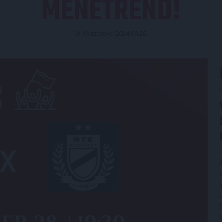
MENETREND!
Közzétéve: 2024.09.26.