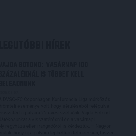
LEGUTÓBBI HÍREK
VAJDA BOTOND
VASÁRNAP 100
:
SZÁZALÉKNÁL IS TÖBBET KELL
BELEADNUNK
2026.08.07.
A DVSC-FC Copenhagen Konferencia Liga mérkőzés
örömteli eseménye volt, hogy sérüléséből felépülve
visszatért a pályára 22 éves szélsőnk, Vajda Botond.
Játékosunkat a visszatérésről és a vasárnapi,
Nyíregyháza elleni rangadóról is kérdeztük. – Nagyon
örülök, hogy újra pályára léphettem tétmeccsen, hiszen