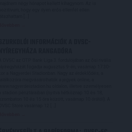
majdnem négy hónapot kellett kihagynom. Az is
pozitívum, hogy egy ilyen erős ellenfél ellen
játszhattam […]
Bővebben →
SZURKOLÓI INFORMÁCIÓK A DVSC-
NYÍREGYHÁZA RANGADÓRA
A DVSC az OTP Bank Liga 3. fordulójában az ősi rivális
Nyíregyházát fogadja augusztus 9-én, vasárnap 17.30-
kor a Nagyerdei Stadionban. Nagy az érdeklődés, a
találkozóra megvásárolhatók a jegyek online, a
www.nagyerdeistadion.hu oldalon, illetve személyesen
a stadion pénztáraiban (nyitva hétköznap 10 és 18,
szombaton 10 és 15 óra között, vasárnap 10 órától). A
DVSC Store vasárnap 12 […]
Bővebben →
: