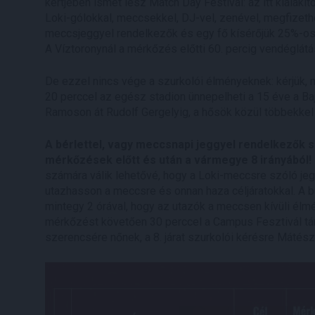
kertjében ismét lesz Match Day Festival: az itt kialak
Loki-gólokkal, meccsekkel, DJ-vel, zenével, megfizethet
meccsjeggyel rendelkezők és egy fő kísérőjük 25%-os
A Víztoronynál a mérkőzés előtti 60. percig vendéglátá
De ezzel nincs vége a szurkolói élményeknek: kérjük, 
20 perccel az egész stadion ünnepelheti a 15 éve a Baj
Ramoson át Rudolf Gergelyig, a hősök közül többekkel l
A bérlettel, vagy meccsnapi jeggyel rendelkezők 
mérkőzések előtt és után a vármegye 8 irányából!
számára válik lehetővé, hogy a Loki-meccsre szóló jeg
utazhasson a meccsre és onnan haza céljáratokkal. A 
mintegy 2 órával, hogy az utazók a meccsen kívüli élm
mérkőzést követően 30 perccel a Campus Fesztivál t
szerencsére nőnek, a 8. járat szurkolói kérésre Mátésza