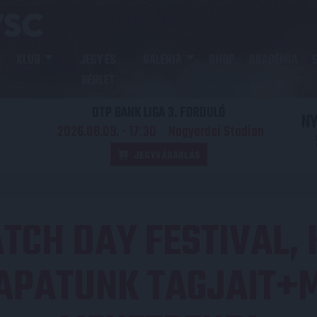
KLUB
JEGY ÉS
GALÉRIA
SHOP
AKADÉMIA
BÉRLET
OTP BANK LIGA 3. FORDULÓ
N
2026.08.09. - 17
30
Nagyerdei Stadion
:
JEGYVÁSÁRLÁS
TCH DAY FESTIVAL,
SAPATUNK TAGJAIT+