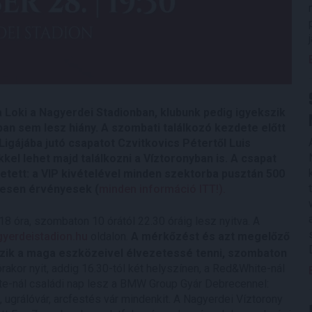
 Loki a Nagyerdei Stadionban, klubunk pedig igyekszik
an sem lesz hiány. A szombati találkozó kezdete előtt
igájába jutó csapatot Czvitkovics Pétertől Luis
el lehet majd találkozni a Víztoronyban is. A csapat
tett: a VIP kivételével minden szektorba pusztán 500
etesen érvényesek (
minden információ ITT!).
 óra, szombaton 10 órától 22.30 óráig lesz nyitva. A
yerdeistadion.hu
oldalon.
A mérkőzést és azt megelőző
kszik a maga eszközeivel élvezetessé tenni, szombaton
rakor nyit,
addig 16.30-tól két helyszínen, a Red&White-nál
ite-nál családi nap lesz a BMW Group Gyár Debrecennel:
rd, ugrálóvár, arcfestés vár mindenkit. A Nagyerdei Víztorony