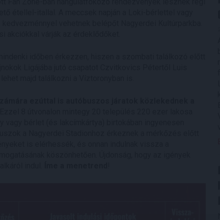
ított Fan Zone-ban hangulatfokozó rendezvények lesznek régi
ő étellel-itallal. A meccsek napján a Loki-bérlettel vagy
 kedvezménnyel vehetnek belépőt Nagyerdei Kultúrparkba.
si akciókkal várják az érdeklődőket.
mindenki időben érkezzen, hiszen a szombati találkozó előtt
nokok Ligájába jutó csapatot Czvitkovics Pétertől Luis
ehet majd találkozni a Víztoronyban is.
számára ezúttal is autóbuszos járatok közlekednek a
Ezzel 8 útvonalon mintegy 20 település 220 ezer lakosa
y vagy bérlet (és lakcímkártya) birtokában ingyenesen
buszok a Nagyerdei Stadionhoz érkeznek a mérkőzés előtt
ényeket is elérhessék, és onnan indulnak vissza a
ámogatásának köszönhetően. Újdonság, hogy az igények
lkáról indul.
Íme a menetrend
!