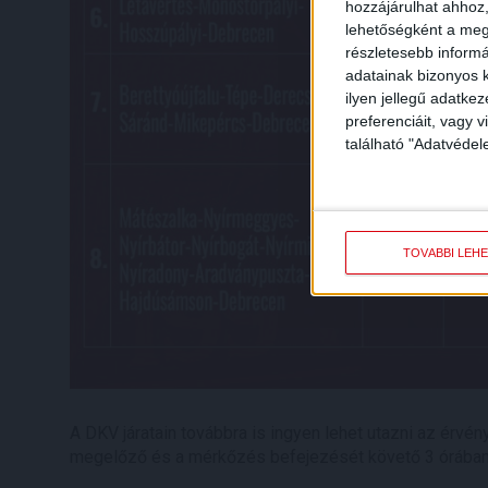
hozzájárulhat ahhoz,
lehetőségként a megf
részletesebb informác
adatainak bizonyos k
ilyen jellegű adatke
preferenciáit, vagy v
található "Adatvéde
TOVÁBBI LEH
A DKV járatain továbbra is ingyen lehet utazni
az érvén
megelőző és a mérkőzés befejezését követő 3 órában 