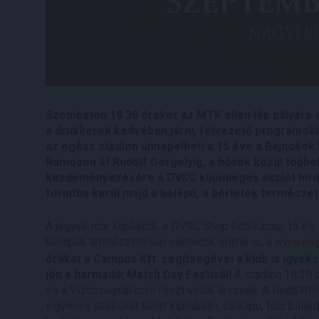
Szombaton 19.30 órakor az MTK ellen lép pályára a
a drukkerek kedvében járni, felvezető programokb
az egész stadion ünnepelheti a 15 éve a Bajnokok L
Ramoson át Rudolf Gergelyig, a hősök közül többekk
kezdeményezésére a DVSC különleges akciót hirde
forintba kerül majd a belépő, a bérletek termész
A jegyek már kaphatók, a DVSC Shop hétköznap 15 és 18
belépők természetesen elérhetők online is, a
www.nag
órákat a Campus Kft. segítségével a klub is igye
jön a harmadik Match Day Festivál!
A stadion 18.30 ó
és a Víztoronynál mini fesztiválok lesznek. A Red&Wh
ingyenes játékokat lehet kipróbálni, célkapu, foci biliá