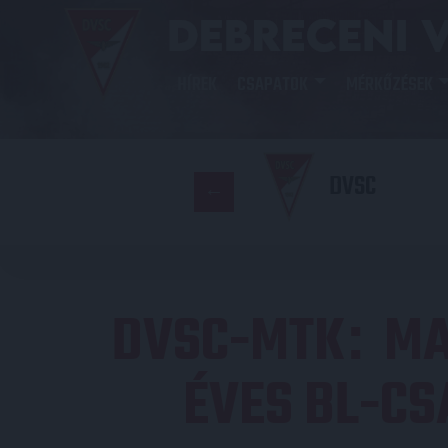
HÍREK
CSAPATOK
MÉRKŐZÉSEK
DVSC
DVSC-MTK
MA
:
ÉVES BL-C