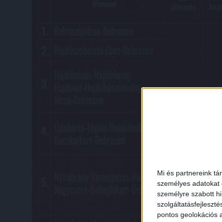
Mi és partnereink tá
személyes adatokat d
személyre szabott h
szolgáltatásfejleszté
pontos geolokációs a