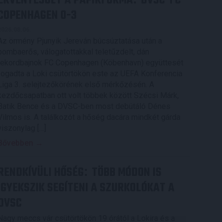
ÉRVÉNYESÜLT A PAPÍRFORMA
DVSC-FC
COPENHAGEN 0-3
2026.08.06.
Az örmény Pjunyik Jereván búcsúztatása után a
bombaerős, válogatottakkal teletűzdelt, dán
rekordbajnok FC Copenhagen (Köbenhavn) együttesét
fogadta a Loki csütörtökön este az UEFA Konferencia
Liga 3. selejtezőkörének első mérkőzésén. A
kezdőcsapatban ott volt többek között Szécsi Márk,
Batik Bence és a DVSC-ben most debütáló Dénes
Vilmos is. A találkozót a hőség dacára mindkét gárda
viszonylag […]
Bővebben →
RENDKÍVÜLI HŐSÉG
TÖBB MÓDON IS
:
IGYEKSZIK SEGÍTENI A SZURKOLÓKAT A
DVSC
Nagy meccs vár csütörtökön 19 órától a Lokira és a