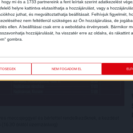
 hogy mi és a 1733 partnereink a fent leírtak szerint adatkezelést vég
elelő helyre kattintva elutasíthatja a hozzájárulást, vagy a hozzájárul
iókhoz juthat, és megváltoztathatja beállításait.
Felhívjuk figyelmét, 
ezeléséhez nem feltétlenül szükséges az Ön hozzájárulása, de jogában 
zelés ellen. A beállításai csak erre a weboldalra érvényesek. Bármikor m
isszavonhatja hozzájárulását, ha visszatér erre az oldalra, és rákattint a
lem" gombra.
ETŐSÉGEK
NEM FOGADOM EL
EL
yes meccsjeggyel és bérlettel rendelkezőknek, a kezdést
(16.30 órától üzemzárásig).