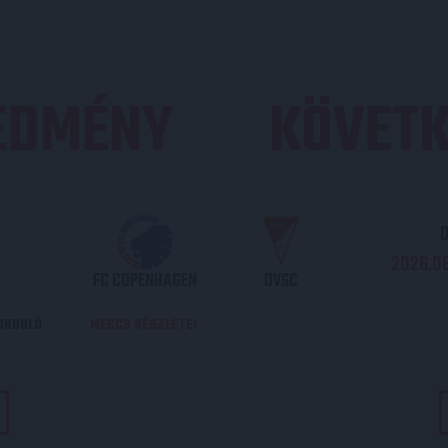
REDMÉNY
KÖVETK
O
2026.08
FC COPENHAGEN
DVSC
DORDULÓ
MECCS RÉSZLETEI