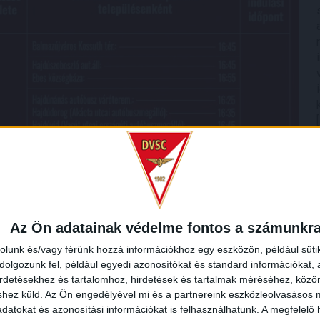
Az Ön adatainak védelme fontos a számunkr
rolunk és/vagy férünk hozzá információkhoz egy eszközön, például süti
olgozunk fel, például egyedi azonosítókat és standard információkat,
irdetésekhez és tartalomhoz, hirdetések és tartalmak méréséhez, kö
shez küld.
Az Ön engedélyével mi és a partnereink eszközleolvasásos m
datokat és azonosítási információkat is felhasználhatunk. A megfelelő h