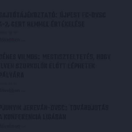
SAJTÓTÁJÉKOZTATÓ
ÚJPEST FC-DVSC
:
4-2, GERT REMMEL ÉRTÉKELÉSE
2026.08.03.
Bővebben →
DÉNES VILMOS
MEGTISZTELTETÉS, HOGY
:
ILYEN SZURKOLÓK ELŐTT LÉPHETEK
PÁLYÁRA
2026.07.31.
Bővebben →
PJUNYIK JEREVÁN-DVSC
TOVÁBBJUTÁS
:
A KONFERENCIA LIGÁBAN
Bővebben →