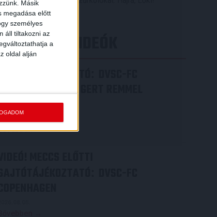
pedig 12 órától várja a szurkolókat. Hajrá, Loki!
ezzünk. Másik
ás megadása előtt
Bővebben →
hogy személyes
áll tiltakozni az
LEGÚJABB VIDEÓK
egváltoztathatja a
z oldal alján
SAJTÓTÁJÉKOZTATÓ
DVSC-FC
:
COPENHAGEN 0-3, GERT REMMEL
ÉRTÉKELÉSE
FOGADOM
2026.08.07.
Bővebben →
VIDEÓ! MECCS ELŐTTI
SAJTÓTÁJÉKOZTATÓ
DVSC-FC
:
COPENHAGEN
2026.08.05.
Bővebben →