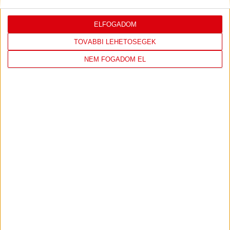
ELFOGADOM
LEGUTÓBBI EREDMÉNY
TOVÁBBI LEHETŐSÉGEK
NEM FOGADOM EL
DVSC
FC
COPENHAGEN
0
-
3
2026-08-
KONFERENCIA LIGA 3.
MECCS
06 19:00
SELEJTEZŐFDORDULÓ
RÉSZLETEI