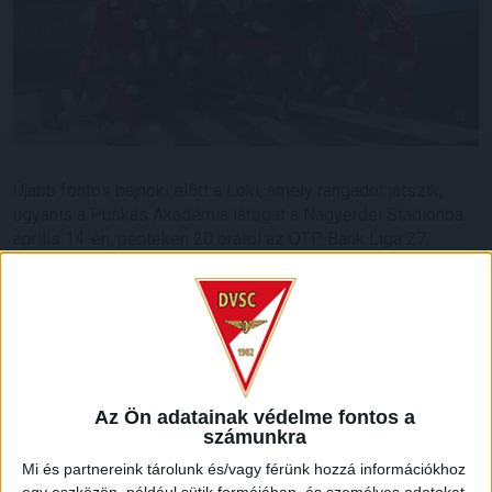
Újabb fontos bajnoki előtt a Loki, amely rangadót játszik,
ugyanis a Puskás Akadémia látogat a Nagyerdei Stadionba
április 14-én, pénteken 20 órától az OTP Bank Liga 27.
játéknapján.
A tabella 4. helyén álló DVSC az 5. Puskást fogadja, amely
mindössze 3 ponttal gyűjtött kevesebbet az eddig lejátszott
26 meccs során. A tét tehát nem kicsi, ezért bízunk benne,
hogy ezúttal is nagy érdeklődés övezi majd a találkozót,
melyre már javában kaphatók a jegyek
Az Ön adatainak védelme fontos a
online, a www.nagyerdeistadion.hu oldalon
, valamint a
számunkra
DVSC Ajándékboltban.
Mi és partnereink tárolunk és/vagy férünk hozzá információkhoz