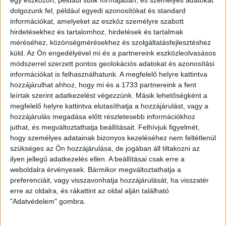
egy eszközön, például sütik formájában, és személyes adatokat
A shop csütörtökön 10 és 18 óra között várja a szurkolókat,
dolgozunk fel, például egyedi azonosítókat és standard
míg pénteken, a meccs napján szintén 10 órakor nyit.
információkat, amelyeket az eszköz személyre szabott
hirdetésekhez és tartalomhoz, hirdetések és tartalmak
méréséhez, közönségmérésekhez és szolgáltatásfejlesztéshez
küld.
Az Ön engedélyével mi és a partnereink eszközleolvasásos
módszerrel szerzett pontos geolokációs adatokat és azonosítási
információkat is felhasználhatunk. A megfelelő helyre kattintva
hozzájárulhat ahhoz, hogy mi és a 1733 partnereink a fent
leírtak szerint adatkezelést végezzünk. Másik lehetőségként a
megfelelő helyre kattintva elutasíthatja a hozzájárulást, vagy a
hozzájárulás megadása előtt részletesebb információkhoz
juthat, és megváltoztathatja beállításait.
Felhívjuk figyelmét,
hogy személyes adatainak bizonyos kezeléséhez nem feltétlenül
szükséges az Ön hozzájárulása, de jogában áll tiltakozni az
ilyen jellegű adatkezelés ellen. A beállításai csak erre a
LEGUTÓBBI HÍREK
weboldalra érvényesek. Bármikor megváltoztathatja a
preferenciáit, vagy visszavonhatja hozzájárulását, ha visszatér
erre az oldalra, és rákattint az oldal alján található
"Adatvédelem" gombra.
KIKAPOTT A KIS LOKI
2026.08.08.