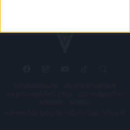
PÁLYARENDSZABÁLYOK
ADATKEZELÉSI TÁJÉKOZATÓ
JOGI ÉS FELHASZNÁLÁSI FELTÉTELEK
LEVÉL A SZERKESZTŐNEK
IMPRESSZUM
KAPCSOLAT
BELSŐ VISSZAÉLÉS-BEJELENTÉSI TÁJÉKOZTATÓ DVSC FUTBALL ZRT.