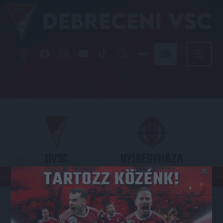
DVSC
NYÍREGYHÁZA
×
SPARTACUS
OTP BANK LIGA 3. FORDULÓ
2026.08.09. - 17
30
Nagyerdei Stadion
: