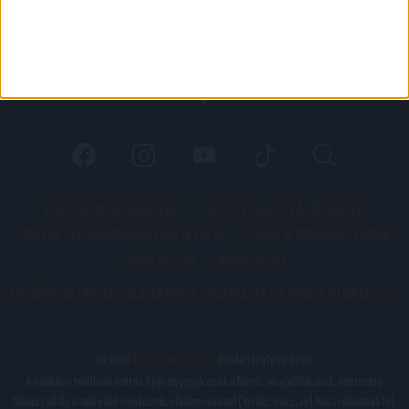
PÁLYARENDSZABÁLYOK
ADATKEZELÉSI TÁJÉKOZATÓ
JOGI ÉS FELHASZNÁLÁSI FELTÉTELEK
LEVÉL A SZERKESZTŐNEK
IMPRESSZUM
KAPCSOLAT
BELSŐ VISSZAÉLÉS-BEJELENTÉSI TÁJÉKOZTATÓ DVSC FUTBALL ZRT.
© 2026
DVSC Futball Zrt.
Minden jog fenntartva.
Az oldalon található írott és képi anyagok csak a forrás megjelölésével, internetes
felhasználás esetén élő hivatkozás elhelyezésével (forrás: dvsc.hu) használhatóak fel.