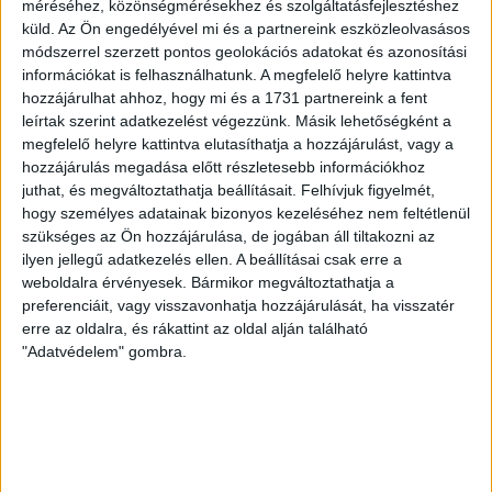
méréséhez, közönségmérésekhez és szolgáltatásfejlesztéshez
RENDKÍVÜLI HŐSÉG
TÖBB MÓDON IS
:
küld.
Az Ön engedélyével mi és a partnereink eszközleolvasásos
módszerrel szerzett pontos geolokációs adatokat és azonosítási
IGYEKSZIK SEGÍTENI A SZURKOLÓKAT A DVSC
információkat is felhasználhatunk. A megfelelő helyre kattintva
2026.08.06.
hozzájárulhat ahhoz, hogy mi és a 1731 partnereink a fent
Nagy meccs vár csütörtökön 19 órától a Lokira és a
leírtak szerint adatkezelést végezzünk. Másik lehetőségként a
szurkolóira, csapatunk a dán FC Copenhagent fogadja az
megfelelő helyre kattintva elutasíthatja a hozzájárulást, vagy a
hozzájárulás megadása előtt részletesebb információkhoz
UEFA Konferencia Liga selejtezőjében. Klubunk a rendkívüli
juthat, és megváltoztathatja beállításait.
Felhívjuk figyelmét,
időjárási körülmények miatt több intézkedésről is döntött a
hogy személyes adatainak bizonyos kezeléséhez nem feltétlenül
mai mérkőzésre vonatkozóan. A stadion 6 pontján
szükséges az Ön hozzájárulása, de jogában áll tiltakozni az
vízosztással igyekszünk segíteni a szurkolók hidratációját,
ilyen jellegű adatkezelés ellen. A beállításai csak erre a
ehhez kapcsolódóan az is fontos, hogy 0,5 liter űrtartalomig
weboldalra érvényesek. Bármikor megváltoztathatja a
[…]
preferenciáit, vagy visszavonhatja hozzájárulását, ha visszatér
Bővebben →
erre az oldalra, és rákattint az oldal alján található
"Adatvédelem" gombra.
MEGÚJULT AZ AJÁNDÉKBOLT, CSÜTÖRTÖKÖN
NYIT A DVSC STORE!
2026.08.05.
Ízléses, korszerű külsővel és belsővel, megújult kínálattal