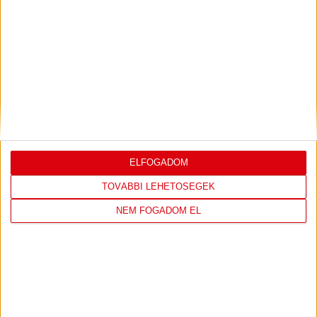
LEGUTÓBBI EREDMÉNY
ÚJPEST FC
DVSC
ELFOGADOM
4
-
2
TOVÁBBI LEHETŐSÉGEK
NEM FOGADOM EL
2026-08-02
OTP BANK LIGA 2.
MECCS
15:30
FORDULÓ
RÉSZLETEI