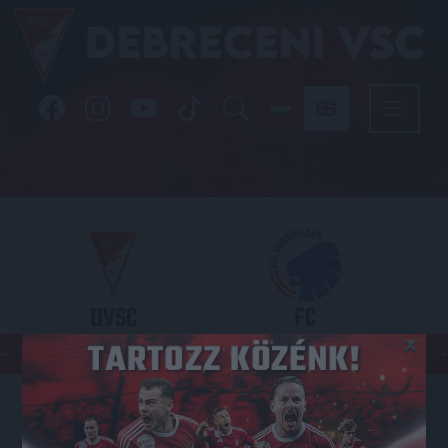
DVSC
FC
×
COPENHAGEN
KONFERENCIA LIGA 3. SELEJTEZŐFDORDULÓ
2026.08.06. - 19
00
Nagyerdei Stadion
: