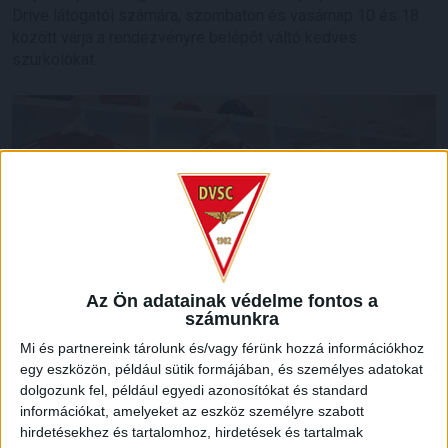
Drive látogatói számára, szombaton és vasárnap 10 és 18
között várja a rendezvényre belépőt váltó kedves
szurkolókat.
Az Ön adatainak védelme fontos a
számunkra
Mi és partnereink tárolunk és/vagy férünk hozzá információkhoz
egy eszközön, például sütik formájában, és személyes adatokat
dolgozunk fel, például egyedi azonosítókat és standard
LEGUTÓBBI HÍREK
információkat, amelyeket az eszköz személyre szabott
hirdetésekhez és tartalomhoz, hirdetések és tartalmak