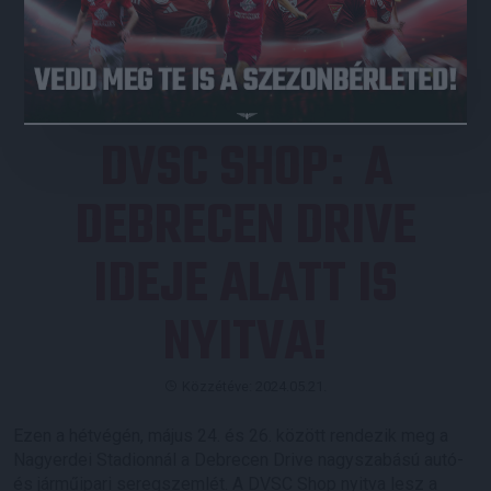
JEGYVÁSÁRLÁS
DVSC SHOP
A
:
DEBRECEN DRIVE
IDEJE ALATT IS
NYITVA!
Közzétéve: 2024.05.21.
Ezen a hétvégén, május 24. és 26. között rendezik meg a
Nagyerdei Stadionnál a Debrecen Drive nagyszabású autó-
és járműipari seregszemlét. A DVSC Shop nyitva lesz a