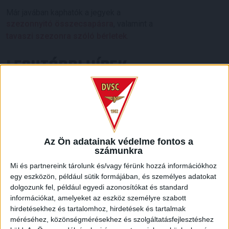
Már javában kaphatók a jegyek a
szezonnyitó összecsapásra
, valamint a
tavaszi szezonra szóló bérletek
.
LEGUTÓBBI HÍREK
ÉRVÉNYESÜLT A PAPÍRFORMA
DVSC-FC
:
COPENHAGEN 0-3
2026.08.06.
Az Ön adatainak védelme fontos a
Az örmény Pjunyik Jereván búcsúztatása után a bombaerős,
számunkra
válogatottakkal teletűzdelt, dán rekordbajnok FC
Copenhagen (Köbenhavn) együttesét fogadta a Loki
Mi és partnereink tárolunk és/vagy férünk hozzá információkhoz
csütörtökön este az UEFA Konferencia Liga 3.
egy eszközön, például sütik formájában, és személyes adatokat
selejtezőkörének első mérkőzésén. A kezdőcsapatban ott
dolgozunk fel, például egyedi azonosítókat és standard
volt többek között Szécsi Márk, Batik Bence és a DVSC-ben
információkat, amelyeket az eszköz személyre szabott
hirdetésekhez és tartalomhoz, hirdetések és tartalmak
most debütáló Dénes Vilmos is. A találkozót a hőség dacára
méréséhez, közönségmérésekhez és szolgáltatásfejlesztéshez
mindkét gárda viszonylag […]