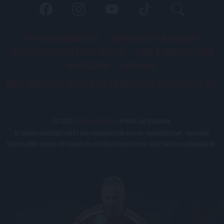
PÁLYARENDSZABÁLYOK
ADATKEZELÉSI TÁJÉKOZATÓ
JOGI ÉS FELHASZNÁLÁSI FELTÉTELEK
LEVÉL A SZERKESZTŐNEK
IMPRESSZUM
KAPCSOLAT
BELSŐ VISSZAÉLÉS-BEJELENTÉSI TÁJÉKOZTATÓ DVSC FUTBALL ZRT.
© 2026
DVSC Futball Zrt.
Minden jog fenntartva.
Az oldalon található írott és képi anyagok csak a forrás megjelölésével, internetes
felhasználás esetén élő hivatkozás elhelyezésével (forrás: dvsc.hu) használhatóak fel.