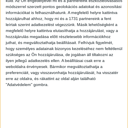
küld.
Az Ön engedélyével mi és a partnereink eszközleolvasásos
Bővebben →
módszerrel szerzett pontos geolokációs adatokat és azonosítási
információkat is felhasználhatunk. A megfelelő helyre kattintva
RENDKÍVÜLI HŐSÉG
TÖBB MÓDON IS
:
hozzájárulhat ahhoz, hogy mi és a 1731 partnereink a fent
leírtak szerint adatkezelést végezzünk. Másik lehetőségként a
IGYEKSZIK SEGÍTENI A SZURKOLÓKAT A DVSC
megfelelő helyre kattintva elutasíthatja a hozzájárulást, vagy a
hozzájárulás megadása előtt részletesebb információkhoz
Nagy meccs vár csütörtökön 19 órától a Lokira és a
juthat, és megváltoztathatja beállításait.
Felhívjuk figyelmét,
szurkolóira, csapatunk a dán FC Copenhagent fogadja az
hogy személyes adatainak bizonyos kezeléséhez nem feltétlenül
UEFA Konferencia Liga selejtezőjében. Klubunk a rendkívüli
szükséges az Ön hozzájárulása, de jogában áll tiltakozni az
időjárási körülmények miatt több intézkedésről is döntött a
ilyen jellegű adatkezelés ellen. A beállításai csak erre a
mai mérkőzésre vonatkozóan. A stadion 6 pontján
weboldalra érvényesek. Bármikor megváltoztathatja a
vízosztással igyekszünk segíteni a szurkolók hidratációját,
preferenciáit, vagy visszavonhatja hozzájárulását, ha visszatér
ehhez kapcsolódóan az is fontos, hogy 0,5 liter űrtartalomig
erre az oldalra, és rákattint az oldal alján található
[…]
"Adatvédelem" gombra.
Bővebben →
MEGÚJULT AZ AJÁNDÉKBOLT, CSÜTÖRTÖKÖN
NYIT A DVSC STORE!
2026.08.05.