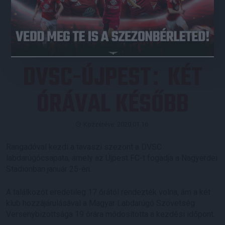
JEGYVÁSÁRLÁS
DVSC-ÚJPEST
KÉT
:
ÓRÁVAL KÉSŐBB
Közzétéve: 2020.01.16.
Rangadóval kezdi a tavaszi szezont a DVSC
labdarúgócsapata, amely az Újpest FC-t fogadja a Nagyerdei
Stadionban január 25-én.
A találkozót eredetileg 17 órától rendezték volna, ám a két
klub hozzájárulásával a Magyar Labdarúgó Szövetség
Versenybizottsága 19 órára módosította a kezdési időpont.