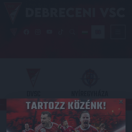
DVSC
NYÍREGYHÁZA
×
SPARTACUS
OTP BANK LIGA 3. FORDULÓ
2026.08.09. - 17
30
Nagyerdei Stadion
: