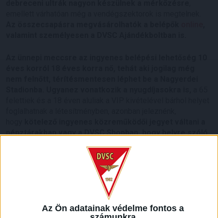
debreceni ultrák nagyon készülnek a mérkőzésre
,
emellett várhatóan még a vendégszektorok is megtelnek.
Az összecsapásra megvásárolhatók a belépők
online
,
valamint személyesen a DVSC Ajándékboltban is.
Az ünnepi meccsre az ingyenes belépési lehetőség 10
éves korról 18 éves korra nő, tehát aki jogilag még
nem felnőtt, térítésmentesen léphet be a Nagyerdei
Stadionba. Ugyanez vonatkozik a nyugdíjasokra is,
a 65
felettiek és a 18 éven aluliak a VIP kivételével bárhol helyet
foglalhatnak a létesítményben, azonban jeleznénk,
hogy
kötelező ingyenes közreműködői jegyet váltani a
pénztárakban vagy a DVSC Shopban, hogy helyre szóló
tiketthez juthasson mindenki.
Az Ön adatainak védelme fontos a
számunkra