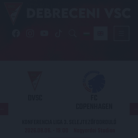
DVSC
FC
COPENHAGEN
KONFERENCIA LIGA 3. SELEJTEZŐFDORDULÓ
2026.08.06. - 19
00
Nagyerdei Stadion
: