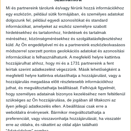
Mi és partnereink tárolunk és/vagy férünk hozzá információkhoz
egy eszközön, például sütik formájában, és személyes adatokat
dolgozunk fel, például egyedi azonosítókat és standard
információkat, amelyeket az eszköz személyre szabott
hirdetésekhez és tartalomhoz, hirdetések és tartalmak
méréséhez, közönségmérésekhez és szolgáltatásfejlesztéshez
A születésnap fénypontja nyilván a Loki-Újpest rangadó,
küld.
Az Ön engedélyével mi és a partnereink eszközleolvasásos
ám a mérkőzésen kívül is lesz program bőven
. A nap
módszerrel szerzett pontos geolokációs adatokat és azonosítási
reggel gyermek labdarúgótornával indul a pallagi akadémián,
információkat is felhasználhatunk. A megfelelő helyre kattintva
majd
12 órától
már streetfood-dal és különböző szabadtéri
hozzájárulhat ahhoz, hogy mi és a 1731 partnereink a fent
leírtak szerint adatkezelést végezzünk. Másik lehetőségként a
játékokkal várunk mindenkit a Nagyerdei Stadionnál. Lesz
megfelelő helyre kattintva elutasíthatja a hozzájárulást, vagy a
többek között teqball, dartsfoci és egyéb ügyességi
hozzájárulás megadása előtt részletesebb információkhoz
szórakozási lehetőségek is.
juthat, és megváltoztathatja beállításait.
Felhívjuk figyelmét,
hogy személyes adatainak bizonyos kezeléséhez nem feltétlenül
A Red&White-ban összefuthatnak a DVSC legendás
szükséges az Ön hozzájárulása, de jogában áll tiltakozni az
labdarúgóival, 12.30 órától pedig Sándor Mihály
ilyen jellegű adatkezelés ellen. A beállításai csak erre a
sporttörténész, címzetes egyetemi docens jóvoltából
weboldalra érvényesek. Bármikor megváltoztathatja a
előadást hallhatnak a klub 120 éves történetéről,
a
preferenciáit, vagy visszavonhatja hozzájárulását, ha visszatér
kivetítőkön közben felidézzük a legnagyobb Loki-
erre az oldalra, és rákattint az oldal alján található
mérkőzéseket.
A stadion kapui 13 órakor nyitnak
.
"Adatvédelem" gombra.