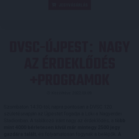
JEGYVÁSÁRLÁS
DVSC-ÚJPEST
NAGY
:
AZ ÉRDEKLŐDÉS
+PROGRAMOK
Közzétéve: 2022.03.09.
Szombaton 14.30-tól, napra pontosan a DVSC 120.
születésnapján az Újpestet fogadja a Loki a Nagyerdei
Stadionban. A találkozó iránt nagy az érdeklődés, a
több
mint 4000 bérletesen kívül már mintegy 2500 jegy
gazdára talált
, és folyamatosan fogynak a belépők.
A