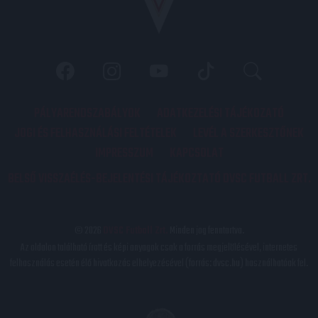
PÁLYARENDSZABÁLYOK
ADATKEZELÉSI TÁJÉKOZATÓ
JOGI ÉS FELHASZNÁLÁSI FELTÉTELEK
LEVÉL A SZERKESZTŐNEK
IMPRESSZUM
KAPCSOLAT
BELSŐ VISSZAÉLÉS-BEJELENTÉSI TÁJÉKOZTATÓ DVSC FUTBALL ZRT.
© 2026
DVSC Futball Zrt.
Minden jog fenntartva.
Az oldalon található írott és képi anyagok csak a forrás megjelölésével, internetes
felhasználás esetén élő hivatkozás elhelyezésével (forrás: dvsc.hu) használhatóak fel.