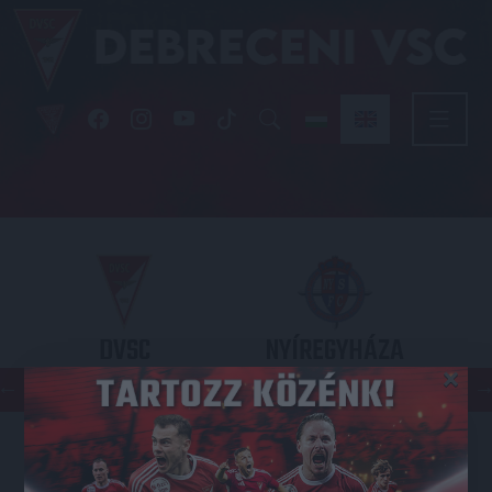
DVSC
NYÍREGYHÁZA
×
SPARTACUS
OTP BANK LIGA 3. FORDULÓ
2026.08.09. - 17
30
Nagyerdei Stadion
: