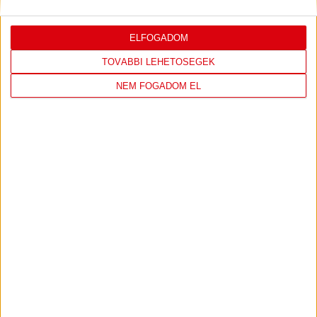
ELFOGADOM
LEGUTÓBBI EREDMÉNY
TOVÁBBI LEHETŐSÉGEK
NEM FOGADOM EL
DVSC
FC
COPENHAGEN
19
:
00
2026-08-
KONFERENCIA LIGA 3.
MECCS
06 19:00
SELEJTEZŐFDORDULÓ
RÉSZLETEI