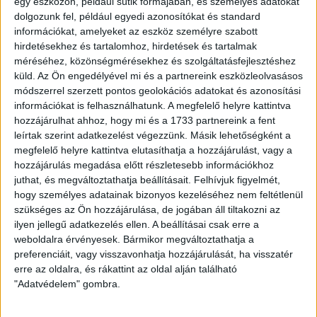
OTP Bank Liga, 14. forduló
egy eszközön, például sütik formájában, és személyes adatokat
dolgozunk fel, például egyedi azonosítókat és standard
DVTK – DVSC 1-0 (1-0)
információkat, amelyeket az eszköz személyre szabott
hirdetésekhez és tartalomhoz, hirdetések és tartalmak
DVTK Stadion, 2553 néző. Vezette: Iványi (Medovarszki,
méréséhez, közönségmérésekhez és szolgáltatásfejlesztéshez
Csatári)
küld.
Az Ön engedélyével mi és a partnereink eszközleolvasásos
DVTK
: Antal – Brkovics, Karan, Tamás – Sesztakov, Szabó
módszerrel szerzett pontos geolokációs adatokat és azonosítási
B., Márkvárt, Tajti M. (Mazalovics 92.), Juhar – Hasani
információkat is felhasználhatunk. A megfelelő helyre kattintva
(Mihajlovics 72.), Bacsa (Vernes 81.)
hozzájárulhat ahhoz, hogy mi és a 1733 partnereink a fent
DVSC
: Nagy S. – Kusnyír, Kinyik, Pávkovics, Barna – Varga K.
leírtak szerint adatkezelést végezzünk. Másik lehetőségként a
(Avdijaj 65.), Haris, Tőzsér, Bódi – Könyves (Szécsi 54.),
megfelelő helyre kattintva elutasíthatja a hozzájárulást, vagy a
Takács (Jovanovic 77.)
hozzájárulás megadása előtt részletesebb információkhoz
Gól
: 1-0 Hasani (38.)
juthat, és megváltoztathatja beállításait.
Felhívjuk figyelmét,
Sárga lap
: Haris (53.), Kinyik (69.), Szabó B. (72.), Bódi (75.),
hogy személyes adatainak bizonyos kezeléséhez nem feltétlenül
Avdijaj (85.)
szükséges az Ön hozzájárulása, de jogában áll tiltakozni az
ilyen jellegű adatkezelés ellen. A beállításai csak erre a
LEGUTÓBBI HÍREK
weboldalra érvényesek. Bármikor megváltoztathatja a
preferenciáit, vagy visszavonhatja hozzájárulását, ha visszatér
erre az oldalra, és rákattint az oldal alján található
"Adatvédelem" gombra.
VAJDA BOTOND
VASÁRNAP 100
:
SZÁZALÉKNÁL IS TÖBBET KELL BELEADNUNK