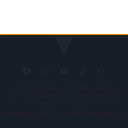
PÁLYARENDSZABÁLYOK
ADATKEZELÉSI TÁJÉKOZATÓ
JOGI ÉS FELHASZNÁLÁSI FELTÉTELEK
LEVÉL A SZERKESZTŐNEK
IMPRESSZUM
KAPCSOLAT
BELSŐ VISSZAÉLÉS-BEJELENTÉSI TÁJÉKOZTATÓ DVSC FUTBALL ZRT.