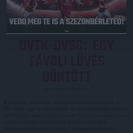
JEGYVÁSÁRLÁS
DVTK-DVSC
EGY
:
TÁVOLI LÖVÉS
DÖNTÖTT
Közzétéve: 2018.11.10.
A Diósgyőr otthonában vendégszerepelt együttesünk az
OTP Bank Liga 14. fordulójában. Az első komolyabb helyzet
a DVSC előtt alakult ki: a 9. percben Tőzsér bal oldalról ívelte
a labdát középre, a berobbanó Könyves Norbert a
jobbösszekötő helyéről fölé lőtt. Négy perccel később