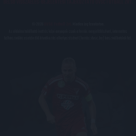
BELSŐ VISSZAÉLÉS-BEJELENTÉSI TÁJÉKOZTATÓ DVSC FUTBALL ZRT.
© 2026
DVSC Futball Zrt.
Minden jog fenntartva.
Az oldalon található írott és képi anyagok csak a forrás megjelölésével, internetes
felhasználás esetén élő hivatkozás elhelyezésével (forrás: dvsc.hu) használhatóak fel.