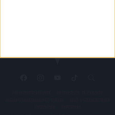
PÁLYARENDSZABÁLYOK
ADATKEZELÉSI TÁJÉKOZATÓ
JOGI ÉS FELHASZNÁLÁSI FELTÉTELEK
LEVÉL A SZERKESZTŐNEK
IMPRESSZUM
KAPCSOLAT