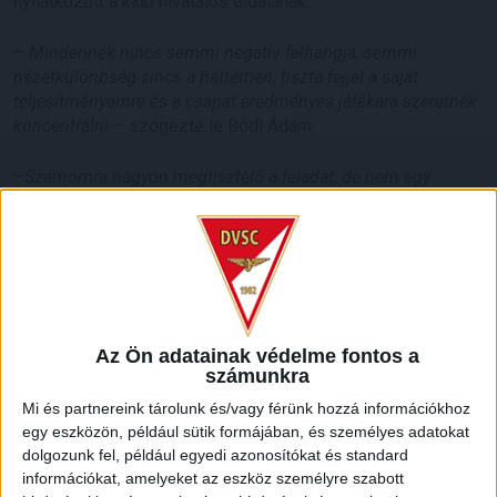
nyilatkozott a klub hivatalos oldalának.
–
Mindennek nincs semmi negatív felhangja, semmi
nézetkülönbség sincs a háttérben, tiszta fejjel a saját
teljesítményemre és a csapat eredményes játékára szeretnék
koncentrálni
– szögezte le Bódi Ádám.
–
Számomra nagyon megtisztelő a feladat, de nem egy
személyre kell ezt kihegyezni, szerdán, a kupában például
Varga Józsi volt a csapatkapitány. Ebben a szerepkörben is a
legjobb tudásom szerint szeretném támogatni a gárdát.
Vissza akarunk jutni az NB I-be és a kupában is a lehető
legjobb eredményt szeretnénk elérni. A Lokinál remek a
hangulat az öltözőben és erős a csapategység. Úgy érzem, a
válogatottban helytálltam csapatkapitányként, bízom benne,
Az Ön adatainak védelme fontos a
hogy a DVSC-nél is így történik majd
– mondta Dzsudzsák
számunkra
Balázs.
Mi és partnereink tárolunk és/vagy férünk hozzá információkhoz
egy eszközön, például sütik formájában, és személyes adatokat
LEGUTÓBBI HÍREK
dolgozunk fel, például egyedi azonosítókat és standard
információkat, amelyeket az eszköz személyre szabott