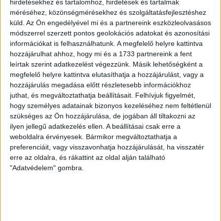
hirdetésekhez és tartalomhoz, hirdetések és tartalmak
ÉRVÉNYESÜLT A PAPÍRFORMA
DVSC-FC
:
méréséhez, közönségmérésekhez és szolgáltatásfejlesztéshez
küld.
Az Ön engedélyével mi és a partnereink eszközleolvasásos
COPENHAGEN 0-3
módszerrel szerzett pontos geolokációs adatokat és azonosítási
információkat is felhasználhatunk. A megfelelő helyre kattintva
2026.08.06.
hozzájárulhat ahhoz, hogy mi és a 1733 partnereink a fent
Az örmény Pjunyik Jereván búcsúztatása után a bombaerős,
leírtak szerint adatkezelést végezzünk. Másik lehetőségként a
válogatottakkal teletűzdelt, dán rekordbajnok FC
megfelelő helyre kattintva elutasíthatja a hozzájárulást, vagy a
Copenhagen (Köbenhavn) együttesét fogadta a Loki
hozzájárulás megadása előtt részletesebb információkhoz
csütörtökön este az UEFA Konferencia Liga 3.
juthat, és megváltoztathatja beállításait.
Felhívjuk figyelmét,
selejtezőkörének első mérkőzésén. A kezdőcsapatban ott
hogy személyes adatainak bizonyos kezeléséhez nem feltétlenül
volt többek között Szécsi Márk, Batik Bence és a DVSC-ben
szükséges az Ön hozzájárulása, de jogában áll tiltakozni az
most debütáló Dénes Vilmos is. A találkozót a hőség dacára
ilyen jellegű adatkezelés ellen. A beállításai csak erre a
mindkét gárda viszonylag […]
weboldalra érvényesek. Bármikor megváltoztathatja a
Bővebben →
preferenciáit, vagy visszavonhatja hozzájárulását, ha visszatér
erre az oldalra, és rákattint az oldal alján található
"Adatvédelem" gombra.
RENDKÍVÜLI HŐSÉG
TÖBB MÓDON IS
:
IGYEKSZIK SEGÍTENI A SZURKOLÓKAT A DVSC
Nagy meccs vár csütörtökön 19 órától a Lokira és a
szurkolóira, csapatunk a dán FC Copenhagent fogadja az