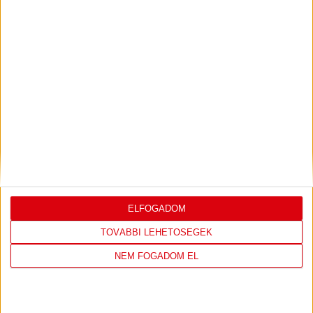
Bővebben →
LEGUTÓBBI EREDMÉNY
ELFOGADOM
DVSC
FC
TOVÁBBI LEHETŐSÉGEK
COPENHAGEN
NEM FOGADOM EL
19
:
00