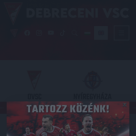
DVSC
NYÍREGYHÁZA
×
SPARTACUS
OTP BANK LIGA 3. FORDULÓ
2026.08.09. - 17
30
Nagyerdei Stadion
: