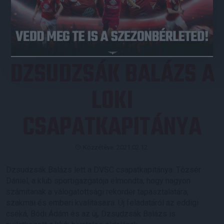
JEGYVÁSÁRLÁS
DZSUDZSÁK BALÁZS A
LOKI
CSAPATKAPITÁNYA
Közzétéve: 2021.02.12.
Dzsudzsák Balázs lett a DVSC csapatkapitánya. Tőzsér
Dániel, a klub sportigazgatója elmondta, hogy nagyon
számítanak a válogatottsági rekorder tapasztalatára,
szakmai és emberi kvalitásaira. Új feladatáról az eddigi
cséká, Bódi Ádám és az új, Dzsudzsák Balázs is