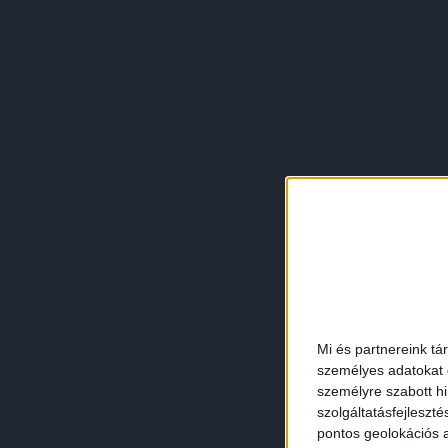
Mi és partnereink tá
személyes adatokat d
személyre szabott h
szolgáltatásfejleszté
pontos geolokációs a