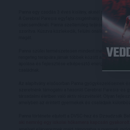
Panna egy csodás 3 éves kislány, akinél rendkívül sz
A Cerebral Paresis egyfajta oxigénhiány okozta agyi e
csecsemőknél. Panna szellemileg teljesen ép, azonba
szorítva. Kúszva közlekedik, felülni önállóan nem tud,
magát.
Panna szülei természetesen mindent megtesznek a lány
rengeteg terápiára járnak többek között a határon túl is
ápolása és fejlesztése elképesztő energiát, anyagiakat
családnak.
Az alapítvány elsősorban Panna gyógykezeléseinek és f
szeretnénk támogatni a hasonló Cerebral Paresis-es g
társadalmi életben való aktív részvételét. Olyan fejles
amelyben az érintett gyermekek és családjaik különbö
Panna története eljutott a DVSC-hez és Dzsudzsák Bal
aki nemrég egy iskolai hőkamera kapcsán gyakorolt
amelyet elárvereznek majd, támogatva a gyermek gyógyu