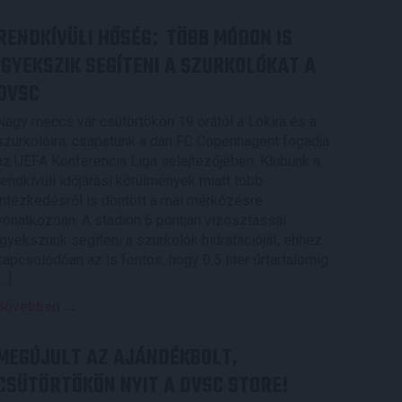
RENDKÍVÜLI HŐSÉG
TÖBB MÓDON IS
:
IGYEKSZIK SEGÍTENI A SZURKOLÓKAT A
DVSC
Nagy meccs vár csütörtökön 19 órától a Lokira és a
szurkolóira, csapatunk a dán FC Copenhagent fogadja
az UEFA Konferencia Liga selejtezőjében. Klubunk a
rendkívüli időjárási körülmények miatt több
intézkedésről is döntött a mai mérkőzésre
vonatkozóan. A stadion 6 pontján vízosztással
igyekszünk segíteni a szurkolók hidratációját, ehhez
kapcsolódóan az is fontos, hogy 0,5 liter űrtartalomig
[…]
Bővebben →
MEGÚJULT AZ AJÁNDÉKBOLT,
CSÜTÖRTÖKÖN NYIT A DVSC STORE!