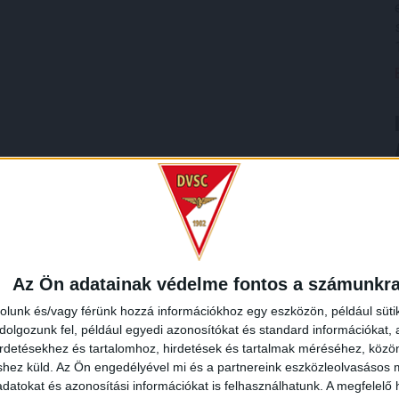
Az Ön adatainak védelme fontos a számunkr
rolunk és/vagy férünk hozzá információkhoz egy eszközön, például süti
olgozunk fel, például egyedi azonosítókat és standard információkat,
irdetésekhez és tartalomhoz, hirdetések és tartalmak méréséhez, kö
shez küld.
Az Ön engedélyével mi és a partnereink eszközleolvasásos m
datokat és azonosítási információkat is felhasználhatunk. A megfelelő h