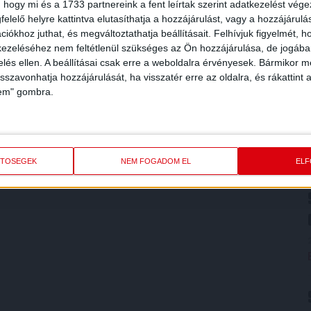
 hogy mi és a 1733 partnereink a fent leírtak szerint adatkezelést vég
elelő helyre kattintva elutasíthatja a hozzájárulást, vagy a hozzájárul
iókhoz juthat, és megváltoztathatja beállításait.
Felhívjuk figyelmét, 
ezeléséhez nem feltétlenül szükséges az Ön hozzájárulása, de jogában 
zelés ellen. A beállításai csak erre a weboldalra érvényesek. Bármikor m
isszavonhatja hozzájárulását, ha visszatér erre az oldalra, és rákattint a
lem" gombra.
ETŐSÉGEK
NEM FOGADOM EL
EL