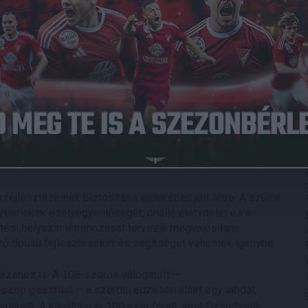
omorú módon rendellenességet tapasztaltak születése után.
redetű bénulás, amely nagyon sok kárt okozhat a
n mozgásában a betegsége miatt korlátok közé van
 de négykézláb helyzetbe szerencsére már ki tudja tolni
ukért, egy alapítványt is létrehoztak. A gyermekkel
, és ezek nagyon sokat javítanak az állapotán. A kislány
 és időt emészt fel, így minden segítség jól jön a
ejlesztéseinek biztosítása érdekében jött létre. A szülők
yermekek esélyegyenlőségét, önálló életvitelét és a
ztési helyszín létrehozását tervezik megvalósítani,
ző típusú fejlesztéseket és segítséget vehetnek igénybe.
ázshoz is. A 108-szoros válogatott –
 szép gesztust
– a szerdai edzésen aláírt egy labdát,
lását. A kikiáltási ár 100 ezer forint, amit Dzsudzsák