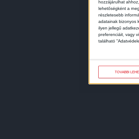
hozzájárulhat ahhoz,
lehetőségként a megf
részletesebb informác
adatainak bizonyos k
ilyen jellegű adatke
preferenciáit, vagy v
található "Adatvéde
TOVÁBBI LEH