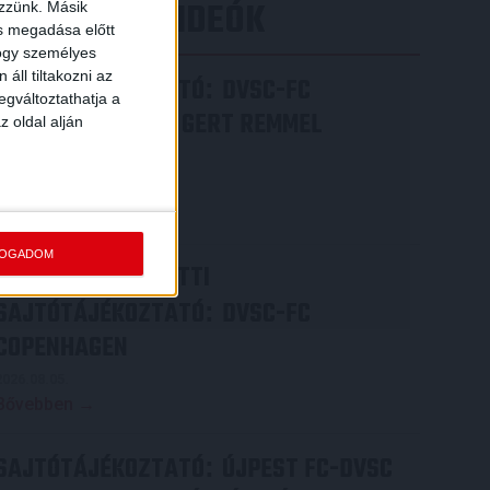
LEGÚJABB VIDEÓK
ezzünk. Másik
ás megadása előtt
hogy személyes
áll tiltakozni az
SAJTÓTÁJÉKOZTATÓ
DVSC-FC
:
egváltoztathatja a
COPENHAGEN 0-3, GERT REMMEL
z oldal alján
ÉRTÉKELÉSE
2026.08.07.
Bővebben →
FOGADOM
VIDEÓ! MECCS ELŐTTI
SAJTÓTÁJÉKOZTATÓ
DVSC-FC
:
COPENHAGEN
2026.08.05.
Bővebben →
SAJTÓTÁJÉKOZTATÓ
ÚJPEST FC-DVSC
: