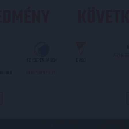
REDMÉNY
KÖVETK
O
2026.08
FC COPENHAGEN
DVSC
DORDULÓ
MECCS RÉSZLETEI