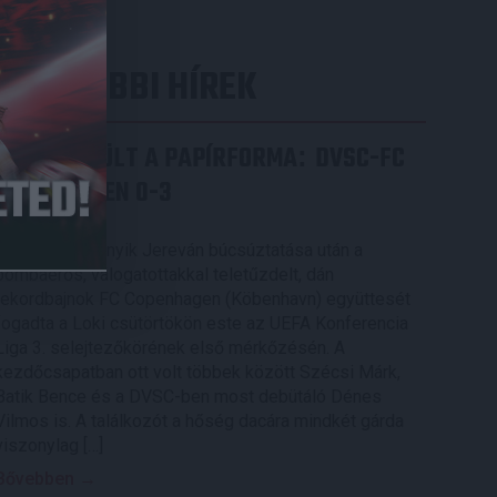
LEGUTÓBBI HÍREK
ÉRVÉNYESÜLT A PAPÍRFORMA
DVSC-FC
:
COPENHAGEN 0-3
2026.08.06.
Az örmény Pjunyik Jereván búcsúztatása után a
bombaerős, válogatottakkal teletűzdelt, dán
rekordbajnok FC Copenhagen (Köbenhavn) együttesét
fogadta a Loki csütörtökön este az UEFA Konferencia
Liga 3. selejtezőkörének első mérkőzésén. A
kezdőcsapatban ott volt többek között Szécsi Márk,
Batik Bence és a DVSC-ben most debütáló Dénes
Vilmos is. A találkozót a hőség dacára mindkét gárda
viszonylag […]
Bővebben →