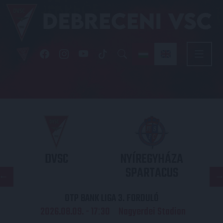
DVSC
NYÍREGYHÁZA
SPARTACUS
OTP BANK LIGA 3. FORDULÓ
2026.08.09. - 17
30
Nagyerdei Stadion
: