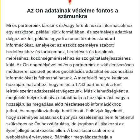
Demjén Patrikkal is, ők sokat segítettek, végül ellőttem.
Jelezték, hogy van egy labdányi hely, ahol lehet csavarni, ez
Az Ön adatainak védelme fontos a
sikerült is. Sokan mondták, írták, hogy milyen rosszul volt
számunkra
felállítva a sorfal, amit értek, de azért el is kell tudni rúgni…
Mi és partnereink tárolunk és/vagy férünk hozzá információkhoz
Nagyon örülök, hogy egy ilyen nem mindennapi
egy eszközön, például sütik formájában, és személyes adatokat
szabadrúgásgólt tudtam rúgni
– mondta Dzsudzsák Balázs,
dolgozunk fel, például egyedi azonosítókat és standard
aki 200 NB I-es meccsen már 42 gólnál és 52 gólpassznál
információkat, amelyeket az eszköz személyre szabott
jár. Válogatottsági csúcstartónkat az asszisztokról is
hirdetésekhez és tartalomhoz, hirdetések és tartalmak
kérdeztük.
méréséhez, közönségmérésekhez és szolgáltatásfejlesztéshez
küld.
Az Ön engedélyével mi és a partnereink eszközleolvasásos
–
Saját magam szempontjából sokszor nagyobb öröm,
módszerrel szerzett pontos geolokációs adatokat és azonosítási
nagyobb érzelmi feltöltődés gólpasszt adni, mint betalálni.
információkat is felhasználhatunk. A megfelelő helyre kattintva
Jó érzés valakit ilyen módon kiszolgálni, akár szögletből,
hozzájárulhat ahhoz, hogy mi és a 1733 partnereink a fent
akár egy mélységi passzal. Mindez a pozíciómból is adódik,
leírtak szerint adatkezelést végezzünk. Másik lehetőségként a
Sergio Navarrótól szabad kezet kapok a pályán, és az irányítói
megfelelő helyre kattintva elutasíthatja a hozzájárulást, vagy a
készséget használva kell mozgatnom az egész csapatot.
hozzájárulás megadása előtt részletesebb információkhoz
Ezen a poszton kellenek a számok, tehát a gólok, gólpasszok
juthat, és megváltoztathatja beállításait.
Felhívjuk figyelmét,
is, ennek az elvárásnak igyekszem a mai napig megfelelni
–
hogy személyes adatainak bizonyos kezeléséhez nem feltétlenül
szükséges az Ön hozzájárulása, de jogában áll tiltakozni az
nyilatkozta középpályásunk, aki természetesen szót ejtett a
ilyen jellegű adatkezelés ellen. A beállításai csak erre a
bajnoki hajráról, illetve a szombat esti, Nyíregyháza elleni
weboldalra érvényesek. Bármikor megváltoztathatja a
hazai rangadóról is.