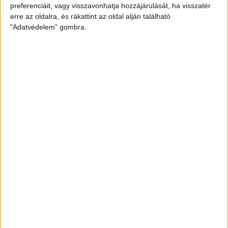
preferenciáit, vagy visszavonhatja hozzájárulását, ha visszatér
erre az oldalra, és rákattint az oldal alján található
–
Ugyanúgy készülünk, ahogy szoktunk, de a találkozó előtt,
"Adatvédelem" gombra.
amikor kilépünk a remélhetőleg sok ezer debreceni szurkoló
elé, nyilván mindenkiben tudatosulni fog, miről is szól ez a
mérkőzés. Tegnap, ahogy sétáltunk a városban, nagyon sok
emberrel találkoztunk, s mindenki biztosított arról minket, ott
lesz a rangadón és támogatja a csapatot. Nagyon örömteli,
hogy hosszú idő után stabilan ott vagyunk a harmadik
helyen. Mentálisan sokat léptünk előre: eddig is többször
előfordult, hogy amikor kivételesen fontos meccs jött, és
sokan azt várták, kikapunk, nyerni tudtunk. Sokak számára ez
a szezon arról szól, hogy a DVSC mennyire túlteljesít, de én
nagyon büszke vagyok a csapatra és a stábra. Mindenki
tűzben van tartva, mindig elő tud lépni valamelyik
játékosunk, az összképet nézve ez egy fantasztikus szezon.
Remélem, az őszi, nyíregyházi összecsapáshoz hasonló,
magabiztos játékkal rukkolunk elő szombat este, és akkor a
végeredmény is hasonló lehet
– szögezte le Dzsudzsák
Balázs.