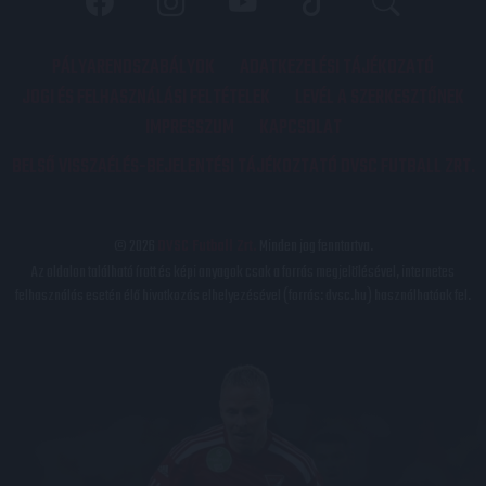
PÁLYARENDSZABÁLYOK
ADATKEZELÉSI TÁJÉKOZATÓ
JOGI ÉS FELHASZNÁLÁSI FELTÉTELEK
LEVÉL A SZERKESZTŐNEK
IMPRESSZUM
KAPCSOLAT
BELSŐ VISSZAÉLÉS-BEJELENTÉSI TÁJÉKOZTATÓ DVSC FUTBALL ZRT.
© 2026
DVSC Futball Zrt.
Minden jog fenntartva.
Az oldalon található írott és képi anyagok csak a forrás megjelölésével, internetes
felhasználás esetén élő hivatkozás elhelyezésével (forrás: dvsc.hu) használhatóak fel.