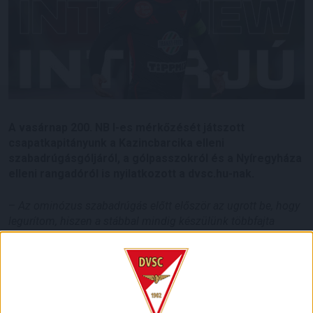
A vasárnap 200. NB I-es mérkőzését játszott
csapatkapitányunk a Kazincbarcika elleni
szabadrúgásgóljáról, a gólpasszokról és a Nyíregyháza
elleni rangadóról is nyilatkozott a dvsc.hu-nak.
–
Az ominózus szabadrúgás előtt először az ugrott be, hogy
legurítom, hiszen a stábbal mindig készülünk többfajta
variációra is az ilyen szituációknál. A barcikai kapusról a
szokottnál kevesebb előzetes információnk volt, de miután
tudtuk, hogy ő nem a 200. meccsét játssza, Balogh János
kapusedzővel azt beszéltük, talán meg lehet őt lepni.
Folyamatosan tartottuk a szemkontaktust Jancsóval és