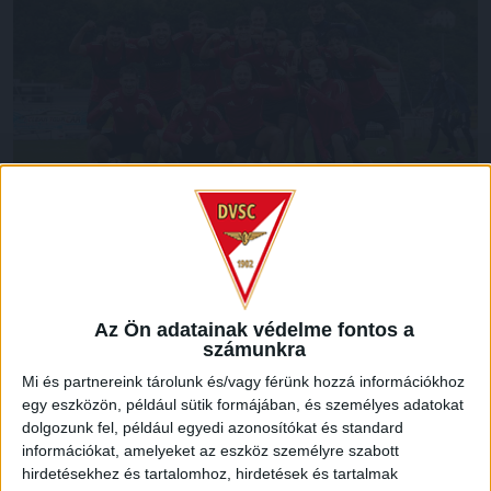
LEGUTÓBBI HÍREK
Az Ön adatainak védelme fontos a
számunkra
KIKAPOTT A KIS LOKI
Mi és partnereink tárolunk és/vagy férünk hozzá információkhoz
egy eszközön, például sütik formájában, és személyes adatokat
2026.08.08.
dolgozunk fel, például egyedi azonosítókat és standard
A DVSC II. szombaton Pallagon a Füzesabony gárdáját
információkat, amelyeket az eszköz személyre szabott
fogadta az NB III. Észak-keleti csoport 3. fordulójában, s
hirdetésekhez és tartalomhoz, hirdetések és tartalmak
ezúttal nem tudott pontot szerezni. NB III. Észak-keleti