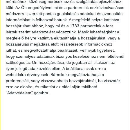
méréséhez, közönségmérésekhez és szolgáltatásfejlesztéshez
csoport, 3. forduló. DVSC II.-Füzesabony 1-2 (1-1). Pallag,
küld.
Az Ön engedélyével mi és a partnereink eszközleolvasásos
200 néző, vezette: Oswald D. DVSC II.: Tuska – Myrtaj (Kiss
módszerrel szerzett pontos geolokációs adatokat és azonosítási
M., 46.), Farkas T., Macsó (Lovas, 75.), Vincze T., Hermann
információkat is felhasználhatunk. A megfelelő helyre kattintva
(Gyenti, […]
hozzájárulhat ahhoz, hogy mi és a 1733 partnereink a fent
Bővebben →
leírtak szerint adatkezelést végezzünk. Másik lehetőségként a
megfelelő helyre kattintva elutasíthatja a hozzájárulást, vagy a
hozzájárulás megadása előtt részletesebb információkhoz
70 ÉVES LETT KEREKES GYÖRGY, A VALAHA
juthat, és megváltoztathatja beállításait.
Felhívjuk figyelmét,
VOLT EGYIK LEGJOBB DEBRECENI CSATÁR
hogy személyes adatainak bizonyos kezeléséhez nem feltétlenül
szükséges az Ön hozzájárulása, de jogában áll tiltakozni az
Ma ünnepli 70. születésnapját Kerekes György. A debreceni
ilyen jellegű adatkezelés ellen. A beállításai csak erre a
születésű támadó a debreceni Titászban, majd a DMTE-ben
weboldalra érvényesek. Bármikor megváltoztathatja a
kezdte, később játszott Pécsen, az Újpestben, az FTC-ben
preferenciáit, vagy visszavonhatja hozzájárulását, ha visszatér
és a Videotonban is, ám pályafutása csúcspontját
erre az oldalra, és rákattint az oldal alján található
egyértelműen a Lokiban töltött évek jelentették. A népszerű
"Adatvédelem" gombra.
Gurigának hihetetlen érzéke volt a játékhoz és a
gólszerzéshez, amit jól mutat, hogy a DMVSC-ben eltöltött
[…]
Bővebben →