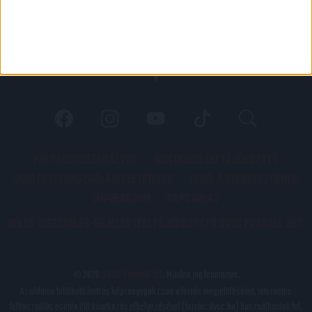
PÁLYARENDSZABÁLYOK
ADATKEZELÉSI TÁJÉKOZATÓ
JOGI ÉS FELHASZNÁLÁSI FELTÉTELEK
LEVÉL A SZERKESZTŐNEK
IMPRESSZUM
KAPCSOLAT
BELSŐ VISSZAÉLÉS-BEJELENTÉSI TÁJÉKOZTATÓ DVSC FUTBALL ZRT.
© 2026
DVSC Futball Zrt.
Minden jog fenntartva.
Az oldalon található írott és képi anyagok csak a forrás megjelölésével, internetes
felhasználás esetén élő hivatkozás elhelyezésével (forrás: dvsc.hu) használhatóak fel.