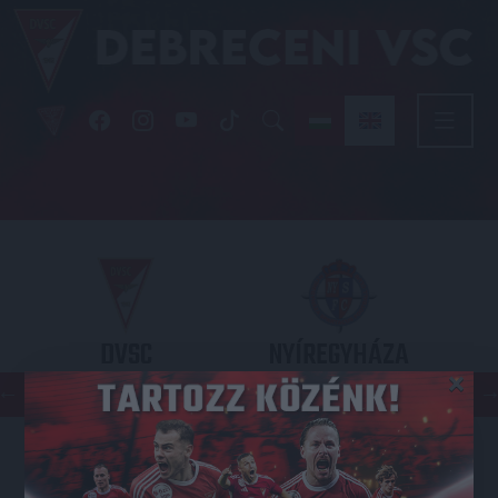
DVSC
NYÍREGYHÁZA
×
SPARTACUS
OTP BANK LIGA 3. FORDULÓ
2026.08.09. - 17
30
Nagyerdei Stadion
: