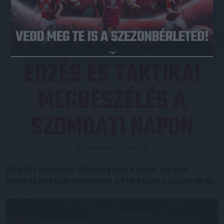
JEGYVÁSÁRLÁS
EDZÉS ÉS TAKTIKAI
MEGBESZÉLÉS A
SZOMBATI NAPON
Közzétéve: 2025.06.28.
Délelőtt edzéssel, délután pedig egyéni, taktikai
megbeszéléssel folytatódik a felkészülés Ausztriában.