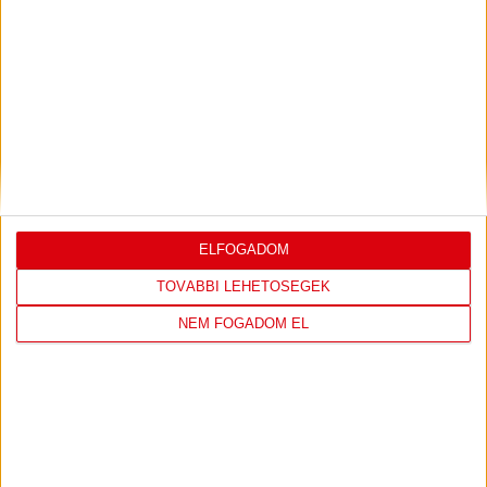
LEGUTÓBBI EREDMÉNY
DVSC
FC
COPENHAGEN
ELFOGADOM
0
-
3
TOVÁBBI LEHETŐSÉGEK
NEM FOGADOM EL
2026-08-
KONFERENCIA LIGA 3.
MECCS
06 19:00
SELEJTEZŐFDORDULÓ
RÉSZLETEI