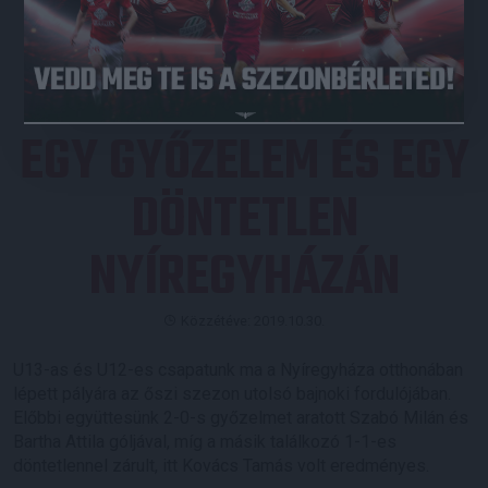
JEGYVÁSÁRLÁS
EGY GYŐZELEM ÉS EGY
DÖNTETLEN
NYÍREGYHÁZÁN
Közzétéve: 2019.10.30.
U13-as és U12-es csapatunk ma a Nyíregyháza otthonában
lépett pályára az őszi szezon utolsó bajnoki fordulójában.
Előbbi együttesünk 2-0-s győzelmet aratott Szabó Milán és
Bartha Attila góljával, míg a másik találkozó 1-1-es
döntetlennel zárult, itt Kovács Tamás volt eredményes.