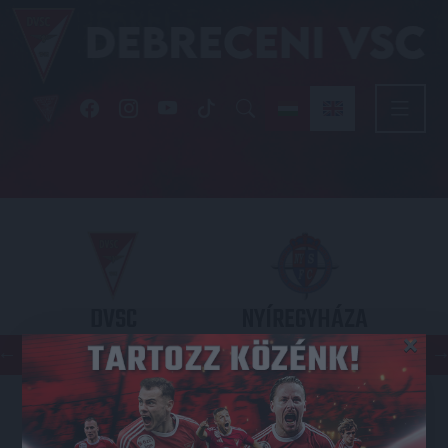
DVSC
NYÍREGYHÁZA
×
SPARTACUS
OTP BANK LIGA 3. FORDULÓ
2026.08.09. - 17
30
Nagyerdei Stadion
: