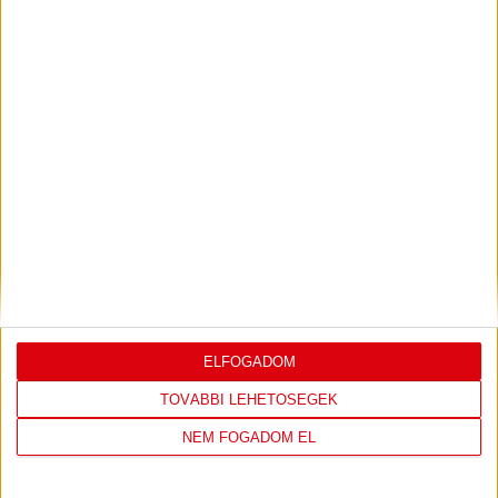
PJUNYIK JEREVÁN-DVSC
TOVÁBBJUTÁS A
:
KONFERENCIA LIGÁBAN
Bővebben →
LEGUTÓBBI EREDMÉNY
ELFOGADOM
TOVÁBBI LEHETŐSÉGEK
DVSC
FC
COPENHAGEN
NEM FOGADOM EL