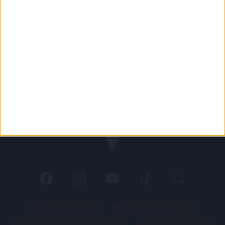
PÁLYARENDSZABÁLYOK
ADATKEZELÉSI TÁJÉKOZATÓ
JOGI ÉS FELHASZNÁLÁSI FELTÉTELEK
LEVÉL A SZERKESZTŐNEK