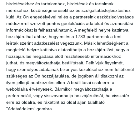
LEGUTÓBBI HÍREK
hirdetésekhez és tartalomhoz, hirdetések és tartalmak
méréséhez, közönségmérésekhez és szolgáltatásfejlesztéshez
küld.
Az Ön engedélyével mi és a partnereink eszközleolvasásos
VAJDA BOTOND
VASÁRNAP 100
:
módszerrel szerzett pontos geolokációs adatokat és azonosítási
SZÁZALÉKNÁL IS TÖBBET KELL BELEADNUNK
információkat is felhasználhatunk. A megfelelő helyre kattintva
hozzájárulhat ahhoz, hogy mi és a 1733 partnereink a fent
2026.08.07.
leírtak szerint adatkezelést végezzünk. Másik lehetőségként a
A DVSC-FC Copenhagen Konferencia Liga mérkőzés
megfelelő helyre kattintva elutasíthatja a hozzájárulást, vagy a
örömteli eseménye volt, hogy sérüléséből felépülve
hozzájárulás megadása előtt részletesebb információkhoz
visszatért a pályára 22 éves szélsőnk, Vajda Botond.
juthat, és megváltoztathatja beállításait.
Felhívjuk figyelmét,
Játékosunkat a visszatérésről és a vasárnapi, Nyíregyháza
hogy személyes adatainak bizonyos kezeléséhez nem feltétlenül
elleni rangadóról is kérdeztük. – Nagyon örülök, hogy újra
szükséges az Ön hozzájárulása, de jogában áll tiltakozni az
pályára léphettem tétmeccsen, hiszen majdnem négy
ilyen jellegű adatkezelés ellen. A beállításai csak erre a
weboldalra érvényesek. Bármikor megváltoztathatja a
hónapot kellett kihagynom. Az is pozitívum, hogy egy ilyen
preferenciáit, vagy visszavonhatja hozzájárulását, ha visszatér
erős ellenfél ellen játszhattam […]
erre az oldalra, és rákattint az oldal alján található
Bővebben →
"Adatvédelem" gombra.
SZURKOLÓI INFORMÁCIÓK A DVSC-
NYÍREGYHÁZA RANGADÓRA