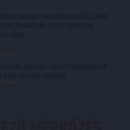
DÉNES VILMOS
MEGTISZTELTETÉS, HOGY
:
ILYEN SZURKOLÓK ELŐTT LÉPHETEK
PÁLYÁRA
2026.07.31.
Bővebben →
PJUNYIK JEREVÁN-DVSC
TOVÁBBJUTÁS
:
A KONFERENCIA LIGÁBAN
Bővebben →
EZŐ MÉRKŐZÉS