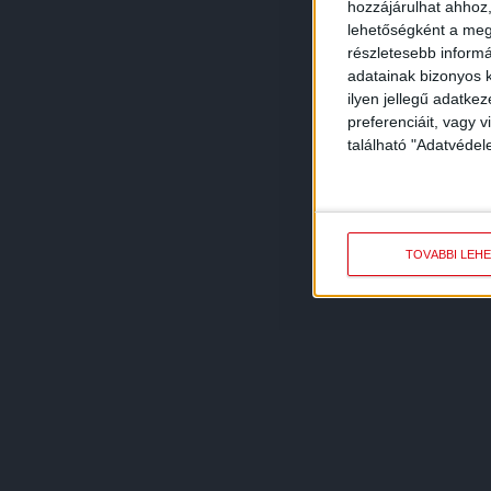
hozzájárulhat ahhoz,
lehetőségként a megf
részletesebb informác
adatainak bizonyos k
ilyen jellegű adatke
preferenciáit, vagy v
található "Adatvéde
TOVÁBBI LEH