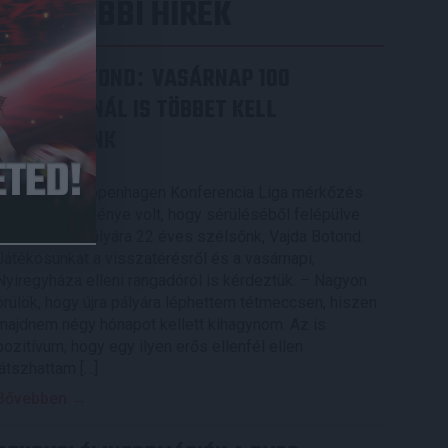
LEGUTÓBBI HÍREK
VAJDA BOTOND
VASÁRNAP 100
:
SZÁZALÉKNÁL IS TÖBBET KELL
BELEADNUNK
2026.08.07.
A DVSC-FC Copenhagen Konferencia Liga mérkőzés
örömteli eseménye volt, hogy sérüléséből felépülve
visszatért a pályára 22 éves szélsőnk, Vajda Botond.
Játékosunkat a visszatérésről és a vasárnapi,
Nyíregyháza elleni rangadóról is kérdeztük. – Nagyon
örülök, hogy újra pályára léphettem tétmeccsen, hiszen
majdnem négy hónapot kellett kihagynom. Az is
pozitívum, hogy egy ilyen erős ellenfél ellen
játszhattam […]
Bővebben →