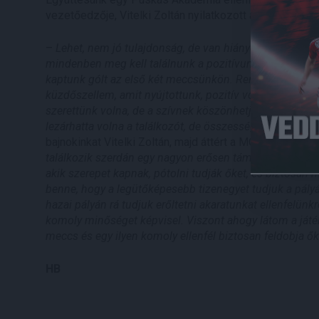
vezetőedzője, Vitelki Zoltán nyilatkozott az elmúlt és
–
Lehet, nem jó tulajdonság, de van hiányérzetem a Pusk
mindenben meg kell találnunk a pozitívumot. Örülünk 
kaptunk gólt az első két meccsünkön. Reméljük, ezt miné
küzdőszellem, amit nyújtottunk, pozitív volt a felcsúti
szerettünk volna, de a szívnek köszönhetjük az egy pont
lezárhatta volna a találkozót, de összességébe véve ig
bajnokinkat Vitelki Zoltán, majd áttért a MOL Fehérvár 
találkozik szerdán egy nagyon erősen támadó DVSC-vel. 
akik szerepet kapnak, pótolni tudják őket, és biztosan
benne, hogy a legütőképesebb tizenegyet tudjuk a pályár
hazai pályán rá tudjuk erőltetni akaratunkat ellenfelü
komoly minőséget képvisel. Viszont ahogy látom a játék
meccs és egy ilyen komoly ellenfél biztosan feldobja ők
HB