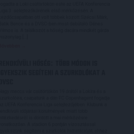
fogadta a Loki csütörtökön este az UEFA Konferencia
Liga 3. selejtezőkörének első mérkőzésén. A
kezdőcsapatban ott volt többek között Szécsi Márk,
Batik Bence és a DVSC-ben most debütáló Dénes
Vilmos is. A találkozót a hőség dacára mindkét gárda
viszonylag […]
Bővebben →
RENDKÍVÜLI HŐSÉG
TÖBB MÓDON IS
:
IGYEKSZIK SEGÍTENI A SZURKOLÓKAT A
DVSC
Nagy meccs vár csütörtökön 19 órától a Lokira és a
szurkolóira, csapatunk a dán FC Copenhagent fogadja
az UEFA Konferencia Liga selejtezőjében. Klubunk a
rendkívüli időjárási körülmények miatt több
intézkedésről is döntött a mai mérkőzésre
vonatkozóan. A stadion 6 pontján vízosztással
igyekszünk segíteni a szurkolók hidratációját, ehhez