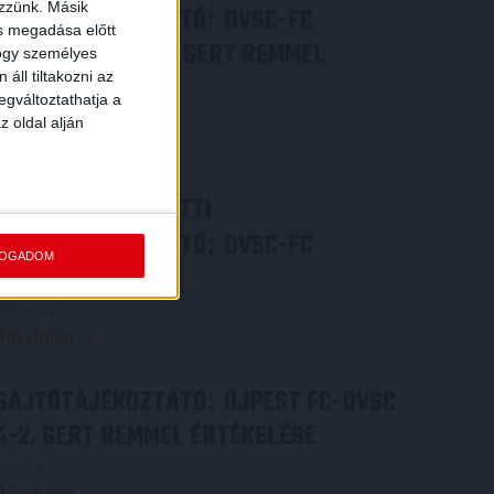
ezzünk. Másik
SAJTÓTÁJÉKOZTATÓ
DVSC-FC
:
ás megadása előtt
COPENHAGEN 0-3, GERT REMMEL
hogy személyes
áll tiltakozni az
ÉRTÉKELÉSE
egváltoztathatja a
2026.08.07.
z oldal alján
Bővebben →
VIDEÓ! MECCS ELŐTTI
SAJTÓTÁJÉKOZTATÓ
DVSC-FC
:
FOGADOM
COPENHAGEN
2026.08.05.
Bővebben →
SAJTÓTÁJÉKOZTATÓ
ÚJPEST FC-DVSC
:
4-2, GERT REMMEL ÉRTÉKELÉSE
2026.08.03.
Bővebben →