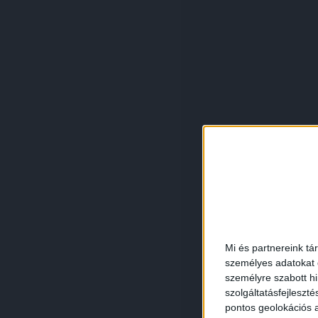
Mi és partnereink tá
személyes adatokat d
személyre szabott h
szolgáltatásfejleszté
pontos geolokációs a