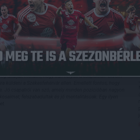
 az előttünk álló mérkőzéssel kapcsolatban.
ás Akadémia elleni találkozó miatt, ettől függetlenül
az egy pontnak természetesen, és annak is, hogy nem
l tovább ki tudjuk tolni. A csapat hozzáállása és az a fajta
 meccsen. Talán játékban nem tudtuk azt hozni, amit
ot. Mind a két fél előtt adódott lehetőség, bármelyik csapat
azságos döntetlent született –
elevenítette fel az elmúlt
elleni mérkőzésre. –
Egy nagyon erősen támadó Fehérvár
Igaz lesznek hiányzóink, de a keretünk van olyan erős, hogy
 meg akarják mutatni, hogy van helyük a csapatban. Bízom
a küldeni a Székesfehérvár ellen. Emellett fontos, hogy
nkre. Jó csapatról van szó, amely minden pozícióban nagyon
osaimat, felszabadultak és jó mentalitásúak. Egy ilyen
et.