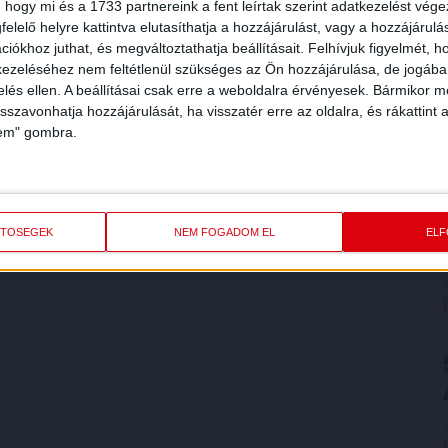
 hogy mi és a 1733 partnereink a fent leírtak szerint adatkezelést vég
elelő helyre kattintva elutasíthatja a hozzájárulást, vagy a hozzájárul
iókhoz juthat, és megváltoztathatja beállításait.
Felhívjuk figyelmét, 
ezeléséhez nem feltétlenül szükséges az Ön hozzájárulása, de jogában 
zelés ellen. A beállításai csak erre a weboldalra érvényesek. Bármikor m
isszavonhatja hozzájárulását, ha visszatér erre az oldalra, és rákattint a
lem" gombra.
ETŐSÉGEK
NEM FOGADOM EL
EL