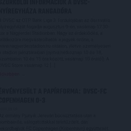
SZURKOLÓI INFORMÁCIÓK A DVSC-
NYÍREGYHÁZA RANGADÓRA
A DVSC az OTP Bank Liga 3. fordulójában az ősi rivális
Nyíregyházát fogadja augusztus 9-én, vasárnap 17.30-
kor a Nagyerdei Stadionban. Nagy az érdeklődés, a
találkozóra megvásárolhatók a jegyek online, a
www.nagyerdeistadion.hu oldalon, illetve személyesen
a stadion pénztáraiban (nyitva hétköznap 10 és 18,
szombaton 10 és 15 óra között, vasárnap 10 órától). A
DVSC Store vasárnap 12 […]
Bővebben →
ÉRVÉNYESÜLT A PAPÍRFORMA
DVSC-FC
:
COPENHAGEN 0-3
2026.08.06.
Az örmény Pjunyik Jereván búcsúztatása után a
bombaerős, válogatottakkal teletűzdelt, dán
rekordbajnok FC Copenhagen (Köbenhavn) együttesét