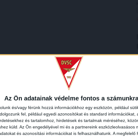
Az Ön adatainak védelme fontos a számunkr
rolunk és/vagy férünk hozzá információkhoz egy eszközön, például süti
olgozunk fel, például egyedi azonosítókat és standard információkat,
irdetésekhez és tartalomhoz, hirdetések és tartalmak méréséhez, kö
shez küld.
Az Ön engedélyével mi és a partnereink eszközleolvasásos m
datokat és azonosítási információkat is felhasználhatunk. A megfelelő h