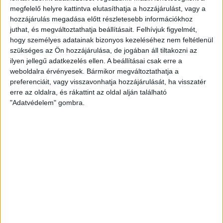
A létszámfölénybe került DVSC mindössze négy perc múlva
megfelelő helyre kattintva elutasíthatja a hozzájárulást, vagy a
élt a szépítés lehetőségével.
hozzájárulás megadása előtt részletesebb információkhoz
juthat, és megváltoztathatja beállításait.
Felhívjuk figyelmét,
A 69. percben Tőzsér balra passzolt Bódinak, akinek
hogy személyes adatainak bizonyos kezeléséhez nem feltétlenül
erősen belőtt labdáját Adeniji egy lépésről bombázta a
szükséges az Ön hozzájárulása, de jogában áll tiltakozni az
hálóba. 2-1.
ilyen jellegű adatkezelés ellen. A beállításai csak erre a
weboldalra érvényesek. Bármikor megváltoztathatja a
A helyzetnél a debreceni támadó stoplija véletlenül
preferenciáit, vagy visszavonhatja hozzájárulását, ha visszatér
felsértette Tujvel lábát, aki cserére kényszerült.
erre az oldalra, és rákattint az oldal alján található
"Adatvédelem" gombra.
84. perc: Adeniji fordulásból, 15 méterről megeresztett
lövését a Honvéd cserekapus bravúrral, lábbal hárította
szögletre.
89. perc: Szendrei kontrázott sikerrel. Beadásnak szánt
labdája egy védőnkről visszapattant maga elé, majd
Pávkovicsot és Kusnyírt is lefutva, jobbról, 12 méterről,
éles szögből lőtt a rövid, bal felső sarokba. 3-1.
Értékelés: