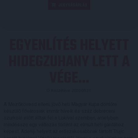
JEGYVÁSÁRLÁS
EGYENLÍTÉS HELYETT
HIDEGZUHANY LETT A
VÉGE…
Közzétéve: 2020.05.31.
A Mezőkövesd elleni, jövő heti Magyar Kupa döntőre
készülő fővárosiak immár híveik és száz debreceni
szurkoló előtt álltak fel a Lokival szemben, amelyben
mindössze egy változás történt az elmúlt heti gárdához
képest. Adeniji helyett az erőszakosabbnak tartott Trujic