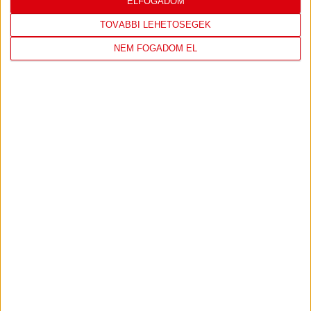
ELFOGADOM
LEGÚJABB VIDEÓK
TOVÁBBI LEHETŐSÉGEK
NEM FOGADOM EL
VIDEÓ! MECCS ELŐTTI SAJTÓTÁJÉKOZTATÓ
:
DVSC-FC COPENHAGEN
2026.08.05.
Bővebben →
SAJTÓTÁJÉKOZTATÓ
ÚJPEST FC-DVSC 4-2,
:
GERT REMMEL ÉRTÉKELÉSE
2026.08.03.
Bővebben →
DÉNES VILMOS
MEGTISZTELTETÉS, HOGY
:
ILYEN SZURKOLÓK ELŐTT LÉPHETEK PÁLYÁRA
2026.07.31.