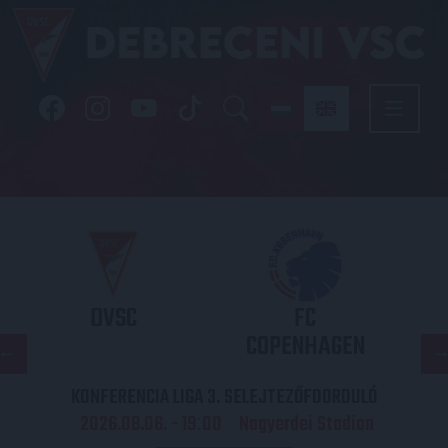
DVSC
FC
COPENHAGEN
KONFERENCIA LIGA 3. SELEJTEZŐFDORDULÓ
2026.08.06. - 19
00
Nagyerdei Stadion
: