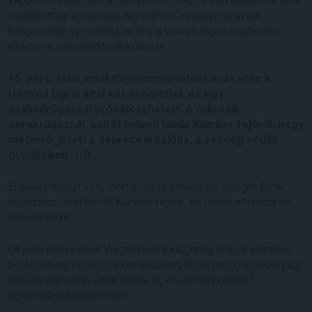
kapott bizalmat Vitelki mestertől. Hogy a szurkolóinkon nem
múlhatott az eredmény, azt a DVSC drukker-század
hangorkánja szavatolta, amely a visszhangzó stadionban
elnyomta a honvédosok kórusát.
15. perc: több, mint tízpercnyi óvatoskodás után a
Honvéd Ugrai által két szöglettel, és egy
szabadrúgással próbálkozhatott. A második
sarokrúgásnál, balról beívelt labda Kamber fejéről, négy
méterről jutott a debreceni hálóba, a vendég védők
gyűrűjében. 1-0.
Érdekes találat volt, mert a labda a magasra felugró Batik
csúsztatásával került Kamber fejére, és onnan a hálóba az
ötösön belül.
Öt perc múlva Bódi Vargát jobbra kiugratta, akinek középre
belőtt labdája Szécsi előtt elsuhant, Trujic pedig estében, az
ötösön egy védő lábát találta el, óriási helyzetben!
Egyenlítési alkalom volt.