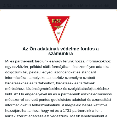
A 34. percben Ferenczi balról Trujic lábára lőtte be a labdát,
amelyet támadónk a jobb kapufa mellé perdített öt méterre a
kaputól.
A 45. percben Haris a 16-os vonaláról a jobb kapufa mellé
helyezte a Tőzsértől kapott játékszert.
II. félidő:
Az Ön adatainak védelme fontos a
számunkra
50. perc: Aliji felfutott a balszélen, középre adott
Mi és partnereink tárolunk és/vagy férünk hozzá információkhoz
Gazdagnak, akinek sarkát Kinyik eltalálta a 16-oson
egy eszközön, például sütik formájában, és személyes adatokat
belül. A megítélt 11-est Ugrai a jobbra mozduló Nagy
dolgozunk fel, például egyedi azonosítókat és standard
mellett a háló bal oldalába helyezte. 2-0.
információkat, amelyeket az eszköz személyre szabott
hirdetésekhez és tartalomhoz, hirdetések és tartalmak
A 65. percben Kamber egy ütemmel lekésve csúszott be
méréséhez, közönségmérésekhez és szolgáltatásfejlesztéshez
Kundráknak, a labda helyett a debreceni támadó lábát
küld.
Az Ön engedélyével mi és a partnereink eszközleolvasásos
eltalálva. Második sárgalapja pirossal, azaz kiállítással ért
módszerrel szerzett pontos geolokációs adatokat és azonosítási
információkat is felhasználhatunk. A megfelelő helyre kattintva
fel.
hozzájárulhat ahhoz, hogy mi és a 1731 partnereink a fent
leírtak szerint adatkezelést végezzünk. Másik lehetőségként a