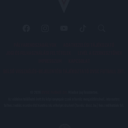
PÁLYARENDSZABÁLYOK
ADATKEZELÉSI TÁJÉKOZATÓ
JOGI ÉS FELHASZNÁLÁSI FELTÉTELEK
LEVÉL A SZERKESZTŐNEK
IMPRESSZUM
KAPCSOLAT
BELSŐ VISSZAÉLÉS-BEJELENTÉSI TÁJÉKOZTATÓ DVSC FUTBALL ZRT.
© 2026
DVSC Futball Zrt.
Minden jog fenntartva.
Az oldalon található írott és képi anyagok csak a forrás megjelölésével, internetes
felhasználás esetén élő hivatkozás elhelyezésével (forrás: dvsc.hu) használhatóak fel.