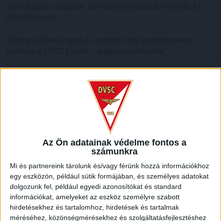
mit is tudnak valójában. Az első mérkőzésüket holnap 21
órától játsszák.
Boldog születésnapot és további szép eredményeket
kívánunk a DVSC Esport – gradncasino.hu-nak!
HB
LEGUTÓBBI HÍREK
KIKAPOTT A KIS LOKI
Az Ön adatainak védelme fontos a
2026.08.08.
számunkra
A DVSC II. szombaton Pallagon a Füzesabony gárdáját
Mi és partnereink tárolunk és/vagy férünk hozzá információkhoz
fogadta az NB III. Észak-keleti csoport 3. fordulójában, s
egy eszközön, például sütik formájában, és személyes adatokat
ezúttal nem tudott pontot szerezni. NB III. Észak-keleti
dolgozunk fel, például egyedi azonosítókat és standard
csoport, 3. forduló. DVSC II.-Füzesabony 1-2 (1-1). Pallag,
információkat, amelyeket az eszköz személyre szabott
200 néző, vezette: Oswald D. DVSC II.: Tuska – Myrtaj (Kiss
hirdetésekhez és tartalomhoz, hirdetések és tartalmak
M., 46.), Farkas T., Macsó (Lovas, 75.), Vincze T., Hermann
méréséhez, közönségmérésekhez és szolgáltatásfejlesztéshez