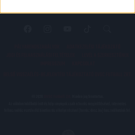
PÁLYARENDSZABÁLYOK
ADATKEZELÉSI TÁJÉKOZATÓ
JOGI ÉS FELHASZNÁLÁSI FELTÉTELEK
LEVÉL A SZERKESZTŐNEK
IMPRESSZUM
KAPCSOLAT
BELSŐ VISSZAÉLÉS-BEJELENTÉSI TÁJÉKOZTATÓ DVSC FUTBALL ZRT.
© 2026
DVSC Futball Zrt.
Minden jog fenntartva.
Az oldalon található írott és képi anyagok csak a forrás megjelölésével, internetes
felhasználás esetén élő hivatkozás elhelyezésével (forrás: dvsc.hu) használhatóak fel.