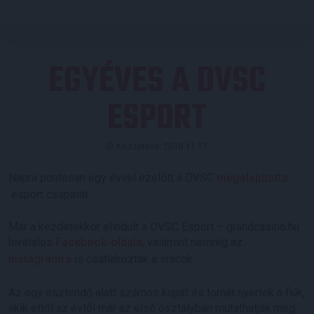
EGYÉVES A DVSC
ESPORT
Közzétéve: 2018.11.17.
Napra pontosan egy évvel ezelőtt a DVSC
megalapította
esport csapatát.
Már a kezdetekkor elindult a DVSC Esport – grandcasino.hu
hivatalos
Facebook-oldala
, valamint nemrég az
Instagramra
is csatlakoztak a srácok.
Az egy esztendő alatt számos kupát és tornát nyertek a fiúk,
akik ettől az évtől már az első osztályban mutathatják meg,