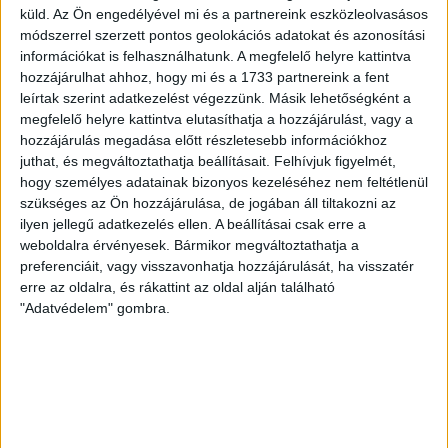
(Gyenti, […]
küld.
Az Ön engedélyével mi és a partnereink eszközleolvasásos
Bővebben →
módszerrel szerzett pontos geolokációs adatokat és azonosítási
információkat is felhasználhatunk. A megfelelő helyre kattintva
hozzájárulhat ahhoz, hogy mi és a 1733 partnereink a fent
70 ÉVES LETT KEREKES GYÖRGY, A VALAHA
leírtak szerint adatkezelést végezzünk. Másik lehetőségként a
VOLT EGYIK LEGJOBB DEBRECENI CSATÁR
megfelelő helyre kattintva elutasíthatja a hozzájárulást, vagy a
hozzájárulás megadása előtt részletesebb információkhoz
Ma ünnepli 70. születésnapját Kerekes György. A debreceni
juthat, és megváltoztathatja beállításait.
Felhívjuk figyelmét,
születésű támadó a debreceni Titászban, majd a DMTE-ben
hogy személyes adatainak bizonyos kezeléséhez nem feltétlenül
kezdte, később játszott Pécsen, az Újpestben, az FTC-ben
szükséges az Ön hozzájárulása, de jogában áll tiltakozni az
és a Videotonban is, ám pályafutása csúcspontját
ilyen jellegű adatkezelés ellen. A beállításai csak erre a
egyértelműen a Lokiban töltött évek jelentették. A népszerű
weboldalra érvényesek. Bármikor megváltoztathatja a
Gurigának hihetetlen érzéke volt a játékhoz és a
preferenciáit, vagy visszavonhatja hozzájárulását, ha visszatér
gólszerzéshez, amit jól mutat, hogy a DMVSC-ben eltöltött
erre az oldalra, és rákattint az oldal alján található
[…]
"Adatvédelem" gombra.
Bővebben →
VAJDA BOTOND
VASÁRNAP 100
:
SZÁZALÉKNÁL IS TÖBBET KELL BELEADNUNK