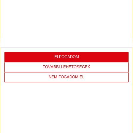
DVSC
NYÍREGYHÁZA
SPARTACUS
17
:
30
ELFOGADOM
TOVÁBBI LEHETŐSÉGEK
NEM FOGADOM EL
2026-08-09
OTP BANK LIGA 3.
MECCS
17:30
FORDULÓ
RÉSZLETEI
TOVÁBBI EREDMÉNYEK