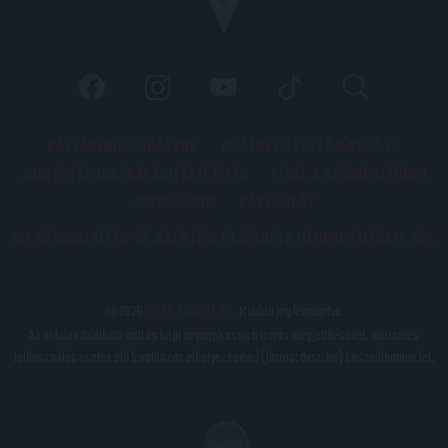
PÁLYARENDSZABÁLYOK
ADATKEZELÉSI TÁJÉKOZATÓ
JOGI ÉS FELHASZNÁLÁSI FELTÉTELEK
LEVÉL A SZERKESZTŐNEK
IMPRESSZUM
KAPCSOLAT
BELSŐ VISSZAÉLÉS-BEJELENTÉSI TÁJÉKOZTATÓ DVSC FUTBALL ZRT.
© 2026
DVSC Futball Zrt.
Minden jog fenntartva.
Az oldalon található írott és képi anyagok csak a forrás megjelölésével, internetes
felhasználás esetén élő hivatkozás elhelyezésével (forrás: dvsc.hu) használhatóak fel.