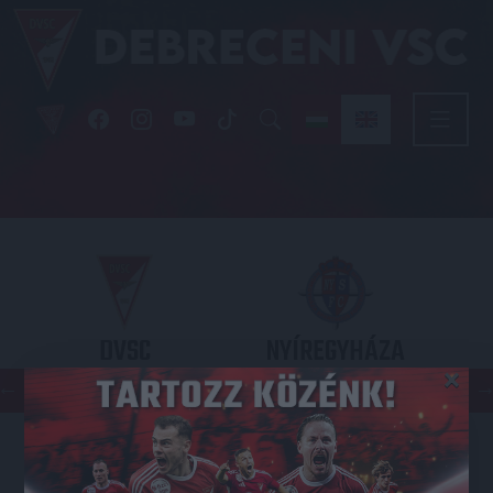
DVSC
NYÍREGYHÁZA
×
SPARTACUS
OTP BANK LIGA 3. FORDULÓ
2026.08.09. - 17
30
Nagyerdei Stadion
: