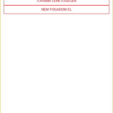
TOVÁBBI LEHETŐSÉGEK
NEM FOGADOM EL
DVSC
FC
COPENHAGEN
19
:
00
2026-08-
KONFERENCIA LIGA 3.
MECCS
06 19:00
SELEJTEZŐFDORDULÓ
RÉSZLETEI
TOVÁBBI EREDMÉNYEK