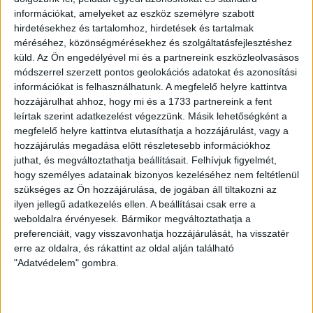
szólni a dobogóért folytatott harcba. Mellettünk állnak a
információkat, amelyeket az eszköz személyre szabott
szurkolók, bízom benne, ezúttal is sokan kilátogatnak majd a
hirdetésekhez és tartalomhoz, hirdetések és tartalmak
stadionba. Velük együtt tudunk olyan játékot nyújtani, mellyel
méréséhez, közönségmérésekhez és szolgáltatásfejlesztéshez
itthon tudjuk tartjuk a három pontot. Csak ez lehet a célunk.
küld.
Az Ön engedélyével mi és a partnereink eszközleolvasásos
módszerrel szerzett pontos geolokációs adatokat és azonosítási
információkat is felhasználhatunk. A megfelelő helyre kattintva
HB
hozzájárulhat ahhoz, hogy mi és a 1733 partnereink a fent
leírtak szerint adatkezelést végezzünk. Másik lehetőségként a
LEGUTÓBBI HÍREK
megfelelő helyre kattintva elutasíthatja a hozzájárulást, vagy a
hozzájárulás megadása előtt részletesebb információkhoz
juthat, és megváltoztathatja beállításait.
Felhívjuk figyelmét,
VAJDA BOTOND
VASÁRNAP 100
:
hogy személyes adatainak bizonyos kezeléséhez nem feltétlenül
szükséges az Ön hozzájárulása, de jogában áll tiltakozni az
SZÁZALÉKNÁL IS TÖBBET KELL BELEADNUNK
ilyen jellegű adatkezelés ellen. A beállításai csak erre a
2026.08.07.
weboldalra érvényesek. Bármikor megváltoztathatja a
A DVSC-FC Copenhagen Konferencia Liga mérkőzés
preferenciáit, vagy visszavonhatja hozzájárulását, ha visszatér
erre az oldalra, és rákattint az oldal alján található
örömteli eseménye volt, hogy sérüléséből felépülve
"Adatvédelem" gombra.
visszatért a pályára 22 éves szélsőnk, Vajda Botond.
Játékosunkat a visszatérésről és a vasárnapi, Nyíregyháza
elleni rangadóról is kérdeztük. – Nagyon örülök, hogy újra
pályára léphettem tétmeccsen, hiszen majdnem négy