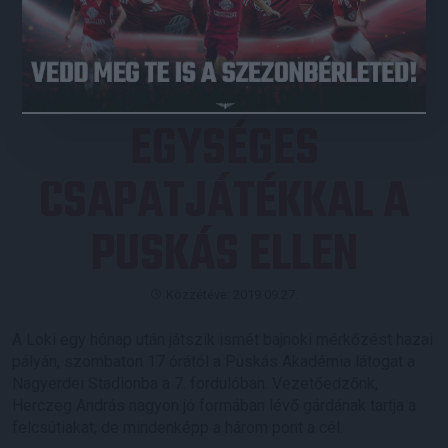
JEGYVÁSÁRLÁS
EGYSÉGES
CSAPATJÁTÉKKAL A
PUSKÁS ELLEN
Közzétéve: 2019.09.27.
A Loki egy hónap után játszik ismét bajnoki mérkőzést hazai
pályán, szombaton 17 órától a Puskás Akadémia látogat a
Nagyerdei Stadionba a 7. fordulóban. Vezetőedzőnk,
Herczeg András nagyon jó formában lévő gárdának tartja a
felcsútiakat, de mindenképp a három pont a cél.