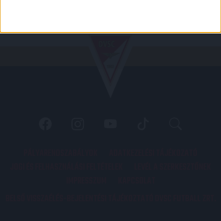
PÁLYARENDSZABÁLYOK
ADATKEZELÉSI TÁJÉKOZATÓ
JOGI ÉS FELHASZNÁLÁSI FELTÉTELEK
LEVÉL A SZERKESZTŐNEK
IMPRESSZUM
KAPCSOLAT
BELSŐ VISSZAÉLÉS-BEJELENTÉSI TÁJÉKOZTATÓ DVSC FUTBALL ZRT.