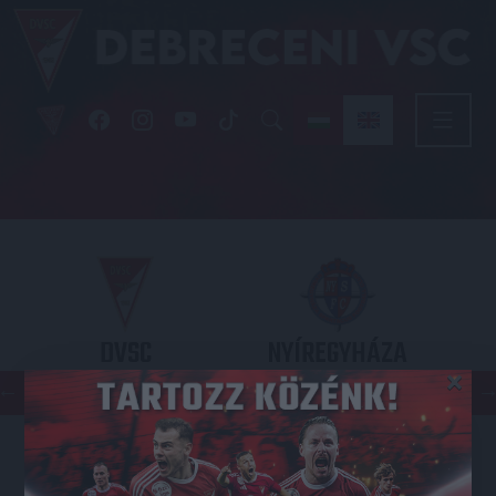
DVSC
NYÍREGYHÁZA
×
SPARTACUS
OTP BANK LIGA 3. FORDULÓ
2026.08.09. - 17
30
Nagyerdei Stadion
: