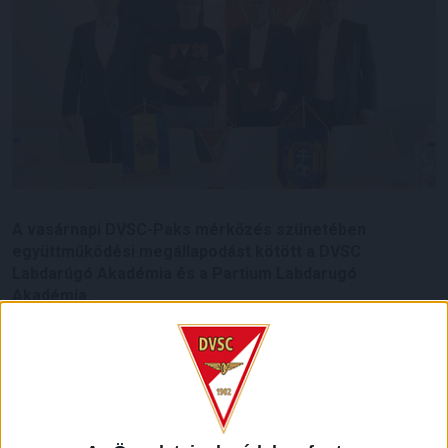
A vasárnapi DVSC-Paks mérkőzés szünetében
együttműködési megállapodást kötött a DVSC
Labdarúgó Akadémia és a Partium Labdarugó
Akadémia.
Az aláírási ceremónián a vendégeket Kereskényi Gábor,
Szatmárnémeti polgármestere, Veres Norbert, a Partium
Labdarugó Akadémia elnöke, Szabó Lajos, a Partium
Labdarugó Akadémia operatív igazgatója, Csik Tibor, a
Partium Labdarugó Akadémia szakmai igazgatója, Csik Márk,