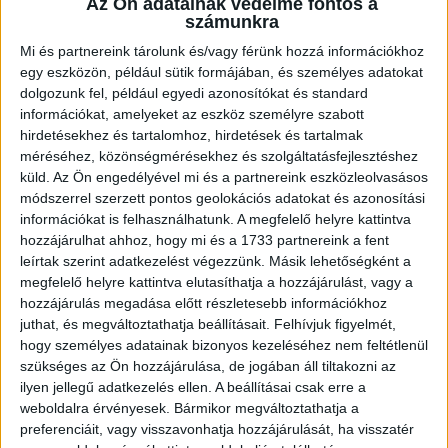
a Partium Labdarugó Akadémia sportmenedzsere, Muresan
Az Ön adatainak védelme fontos a
számunkra
István, az Olimpia VSK klubelnöke, valamint Botos Sándor,
az Olimpia VSK felnőtt csapatának edzője képviselte, míg a
Mi és partnereink tárolunk és/vagy férünk hozzá információkhoz
debreceni részről Papp László, Debrecen polgármestere,
egy eszközön, például sütik formájában, és személyes adatokat
Makray Balázs ügyvezető, Herczeg András szakmai
dolgozunk fel, például egyedi azonosítókat és standard
igazgató és Szalánczi Zoltán akadémiai igazgató volt jelen a
információkat, amelyeket az eszköz személyre szabott
szerződés aláírásakor..
hirdetésekhez és tartalomhoz, hirdetések és tartalmak
méréséhez, közönségmérésekhez és szolgáltatásfejlesztéshez
küld.
Az Ön engedélyével mi és a partnereink eszközleolvasásos
módszerrel szerzett pontos geolokációs adatokat és azonosítási
információkat is felhasználhatunk. A megfelelő helyre kattintva
hozzájárulhat ahhoz, hogy mi és a 1733 partnereink a fent
leírtak szerint adatkezelést végezzünk. Másik lehetőségként a
megfelelő helyre kattintva elutasíthatja a hozzájárulást, vagy a
hozzájárulás megadása előtt részletesebb információkhoz
juthat, és megváltoztathatja beállításait.
Felhívjuk figyelmét,
hogy személyes adatainak bizonyos kezeléséhez nem feltétlenül
szükséges az Ön hozzájárulása, de jogában áll tiltakozni az
ilyen jellegű adatkezelés ellen. A beállításai csak erre a
weboldalra érvényesek. Bármikor megváltoztathatja a
preferenciáit, vagy visszavonhatja hozzájárulását, ha visszatér