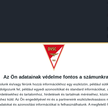
Az Ön adatainak védelme fontos a számunkr
rolunk és/vagy férünk hozzá információkhoz egy eszközön, például süti
olgozunk fel, például egyedi azonosítókat és standard információkat,
irdetésekhez és tartalomhoz, hirdetések és tartalmak méréséhez, kö
shez küld.
Az Ön engedélyével mi és a partnereink eszközleolvasásos m
datokat és azonosítási információkat is felhasználhatunk. A megfelelő h