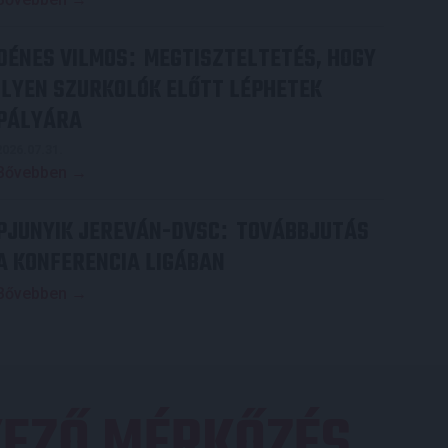
DÉNES VILMOS
MEGTISZTELTETÉS, HOGY
:
ILYEN SZURKOLÓK ELŐTT LÉPHETEK
PÁLYÁRA
2026.07.31.
Bővebben →
PJUNYIK JEREVÁN-DVSC
TOVÁBBJUTÁS
:
A KONFERENCIA LIGÁBAN
Bővebben →
EZŐ MÉRKŐZÉS