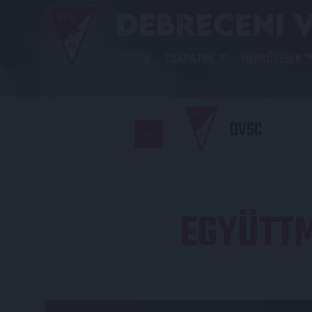
HÍREK
CSAPATOK
MÉRKŐZÉSEK
DVSC
EGYÜTTM