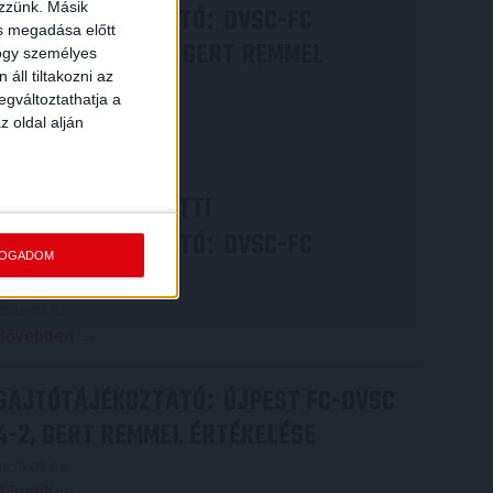
ezzünk. Másik
SAJTÓTÁJÉKOZTATÓ
DVSC-FC
:
ás megadása előtt
COPENHAGEN 0-3, GERT REMMEL
hogy személyes
áll tiltakozni az
ÉRTÉKELÉSE
egváltoztathatja a
2026.08.07.
z oldal alján
Bővebben →
VIDEÓ! MECCS ELŐTTI
SAJTÓTÁJÉKOZTATÓ
DVSC-FC
:
FOGADOM
COPENHAGEN
2026.08.05.
Bővebben →
SAJTÓTÁJÉKOZTATÓ
ÚJPEST FC-DVSC
:
4-2, GERT REMMEL ÉRTÉKELÉSE
2026.08.03.
Bővebben →