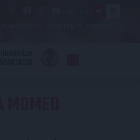
SZOLGÁLTATÁSOK
SZPONZOROK
KAPCSOLAT
YÍREGYHÁZA
FC
SPARTACUS
COPENHAGE
 A MOMED