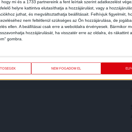
 hogy mi és a 1733 partnereink a fent leírtak szerint adatkezelést vég
elelő helyre kattintva elutasíthatja a hozzájárulást, vagy a hozzájárul
iókhoz juthat, és megváltoztathatja beállításait.
Felhívjuk figyelmét, 
ezeléséhez nem feltétlenül szükséges az Ön hozzájárulása, de jogában 
zelés ellen. A beállításai csak erre a weboldalra érvényesek. Bármikor m
isszavonhatja hozzájárulását, ha visszatér erre az oldalra, és rákattint a
lem" gombra.
ETŐSÉGEK
NEM FOGADOM EL
EL