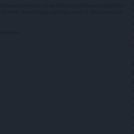
0% kedvezménnyel tudnak előfizetni a Momed szolgáltatási
rt lehetnek Momed-tagok egy teljes éven át. Ehhez nem kell
lálhatnak.