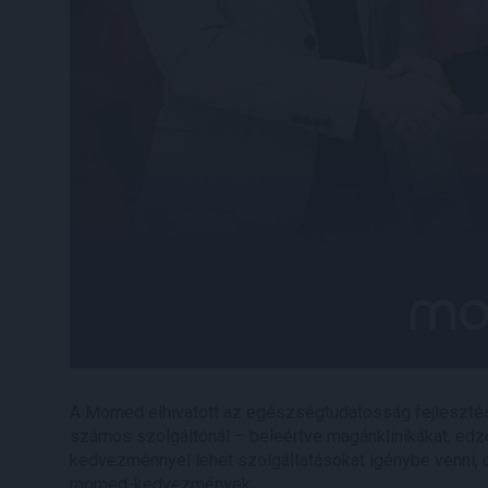
A Momed elhivatott az egészségtudatosság fejleszt
számos szolgáltónál – beleértve magánklinikákat, e
kedvezménnyel lehet szolgáltatásokat igénybe venni, 
momed-kedvezmények.