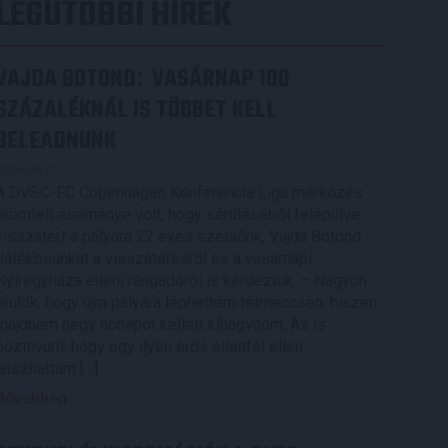
LEGUTÓBBI HÍREK
VAJDA BOTOND
VASÁRNAP 100
:
SZÁZALÉKNÁL IS TÖBBET KELL
BELEADNUNK
2026.08.07.
A DVSC-FC Copenhagen Konferencia Liga mérkőzés
örömteli eseménye volt, hogy sérüléséből felépülve
visszatért a pályára 22 éves szélsőnk, Vajda Botond.
Játékosunkat a visszatérésről és a vasárnapi,
Nyíregyháza elleni rangadóról is kérdeztük. – Nagyon
örülök, hogy újra pályára léphettem tétmeccsen, hiszen
majdnem négy hónapot kellett kihagynom. Az is
pozitívum, hogy egy ilyen erős ellenfél ellen
játszhattam […]
Bővebben →