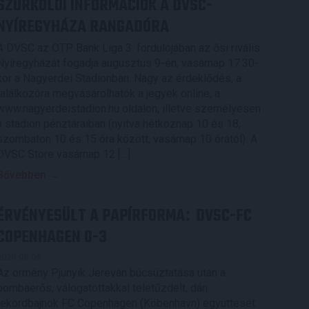
SZURKOLÓI INFORMÁCIÓK A DVSC-
NYÍREGYHÁZA RANGADÓRA
A DVSC az OTP Bank Liga 3. fordulójában az ősi rivális
Nyíregyházát fogadja augusztus 9-én, vasárnap 17.30-
kor a Nagyerdei Stadionban. Nagy az érdeklődés, a
találkozóra megvásárolhatók a jegyek online, a
www.nagyerdeistadion.hu oldalon, illetve személyesen
a stadion pénztáraiban (nyitva hétköznap 10 és 18,
szombaton 10 és 15 óra között, vasárnap 10 órától). A
DVSC Store vasárnap 12 […]
Bővebben →
ÉRVÉNYESÜLT A PAPÍRFORMA
DVSC-FC
:
COPENHAGEN 0-3
2026.08.06.
Az örmény Pjunyik Jereván búcsúztatása után a
bombaerős, válogatottakkal teletűzdelt, dán
rekordbajnok FC Copenhagen (Köbenhavn) együttesét