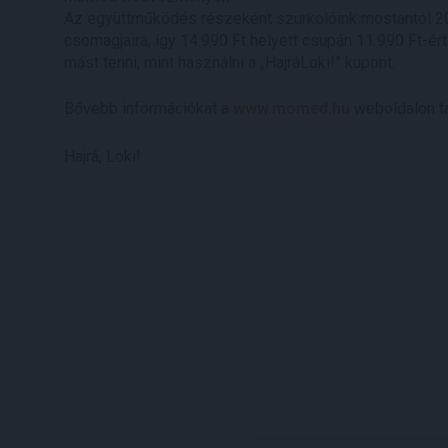
Az együttműködés részeként szurkolóink mostantól 2
csomagjaira, így 14.990 Ft helyett csupán 11.990 Ft-é
mást tenni, mint használni a „HajráLoki!” kupont.
Bővebb információkat a
www.momed.hu
weboldalon ta
Hajrá, Loki!