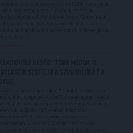
fogadta a Loki csütörtökön este az UEFA Konferencia
Liga 3. selejtezőkörének első mérkőzésén. A
kezdőcsapatban ott volt többek között Szécsi Márk,
Batik Bence és a DVSC-ben most debütáló Dénes
Vilmos is. A találkozót a hőség dacára mindkét gárda
viszonylag […]
Bővebben →
RENDKÍVÜLI HŐSÉG
TÖBB MÓDON IS
:
IGYEKSZIK SEGÍTENI A SZURKOLÓKAT A
DVSC
Nagy meccs vár csütörtökön 19 órától a Lokira és a
szurkolóira, csapatunk a dán FC Copenhagent fogadja
az UEFA Konferencia Liga selejtezőjében. Klubunk a
rendkívüli időjárási körülmények miatt több
intézkedésről is döntött a mai mérkőzésre
vonatkozóan. A stadion 6 pontján vízosztással
igyekszünk segíteni a szurkolók hidratációját, ehhez