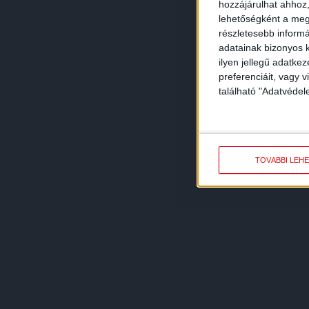
hozzájárulhat ahhoz,
lehetőségként a megf
részletesebb informác
adatainak bizonyos k
ilyen jellegű adatke
preferenciáit, vagy v
található "Adatvéde
TOVÁBBI LEH