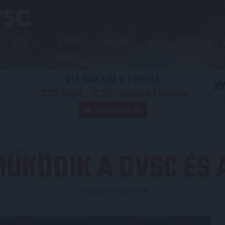
KLUB
JEGY ÉS
GALÉRIA
SHOP
AKADÉMIA
BÉRLET
OTP BANK LIGA 3. FORDULÓ
N
2026.08.09. - 17
30
Nagyerdei Stadion
:
JEGYVÁSÁRLÁS
ŰKÖDIK A DVSC ÉS
Közzétéve: 2024.05.09.