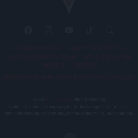
PÁLYARENDSZABÁLYOK
ADATKEZELÉSI TÁJÉKOZATÓ
JOGI ÉS FELHASZNÁLÁSI FELTÉTELEK
LEVÉL A SZERKESZTŐNEK
IMPRESSZUM
KAPCSOLAT
BELSŐ VISSZAÉLÉS-BEJELENTÉSI TÁJÉKOZTATÓ DVSC FUTBALL ZRT.
© 2026
DVSC Futball Zrt.
Minden jog fenntartva.
Az oldalon található írott és képi anyagok csak a forrás megjelölésével, internetes
felhasználás esetén élő hivatkozás elhelyezésével (forrás: dvsc.hu) használhatóak fel.