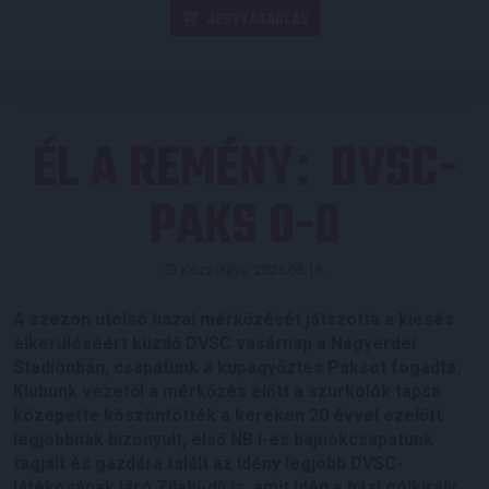
JEGYVÁSÁRLÁS
ÉL A REMÉNY
DVSC-
:
PAKS 0-0
Közzétéve: 2025.05.18.
A szezon utolsó hazai mérkőzését játszotta a kiesés
elkerüléséért küzdő DVSC vasárnap a Nagyerdei
Stadionban, csapatunk a kupagyőztes Paksot fogadta.
Klubunk vezetői a mérkőzés előtt a szurkolók tapsa
közepette köszöntötték a kereken 20 évvel ezelőtt
legjobbnak bizonyult, első NB I-es bajnokcsapatunk
tagjait és gazdára talált az idény legjobb DVSC-
játékosának járó Zilahi-díj is, amit idén a házi gólkirály