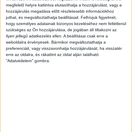
megfelelő helyre kattintva elutasíthatja a hozzájárulást, vagy a
hozzájárulás megadása előtt részletesebb információkhoz
juthat, és megváltoztathatja beállításait.
Felhívjuk figyelmét,
A mérkőzés elején rögtön jó iramú csata alakult ki, a Loki
hogy személyes adatainak bizonyos kezeléséhez nem feltétlenül
lendületesen, jól kezdett. A 11. percben Tóth fejesét fogta
szükséges az Ön hozzájárulása, de jogában áll tiltakozni az
magabiztosan Pálfi Donát, a másik oldalon egy ideig csak a
ilyen jellegű adatkezelés ellen. A beállításai csak erre a
pontos utolsó passzok hiányoztak. A 19- minutumban már
weboldalra érvényesek. Bármikor megváltoztathatja a
az sem, Amos Youga remek labdájával Bárány Donát ugrott
preferenciáit, vagy visszavonhatja hozzájárulását, ha visszatér
meg, majd balról, mintegy 9 méterről a jobb kapufát találta el.
erre az oldalra, és rákattint az oldal alján található
Közel volt tehát a debreceni gól.
"Adatvédelem" gombra.
Az első félidő második felében a Paks továbbra is Tóth
Barna fejét kereste a labdával, míg a DVSC inkább a földön
igyekezett ziccerig jutni. Egyértelműen a mieink akarata
érvényesült inkább, azonban a vezető találat nem akart
megszületni.a 36. percben Bárány Donát csúsztatott mellé. A
szünetig nem esett gól.
A második játékrész első perceiben a Paks dominált, de
helyzetig nem jutott. Az 53. percben megsérült Brandon