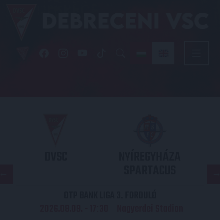
DVSC
NYÍREGYHÁZA
SPARTACUS
OTP BANK LIGA 3. FORDULÓ
2026.08.09. - 17
30
Nagyerdei Stadion
: