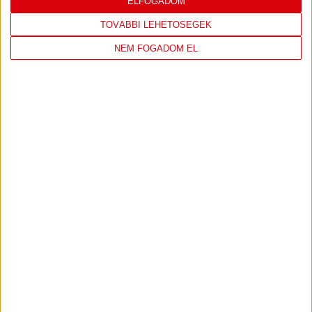
LEGÚJABB VIDEÓK
ELFOGADOM
TOVÁBBI LEHETŐSÉGEK
SAJTÓTÁJÉKOZTATÓ
DVSC-FC COPENHAGEN
:
NEM FOGADOM EL
0-3, GERT REMMEL ÉRTÉKELÉSE
2026.08.07.
Bővebben →
VIDEÓ! MECCS ELŐTTI SAJTÓTÁJÉKOZTATÓ
:
DVSC-FC COPENHAGEN
2026.08.05.
Bővebben →
SAJTÓTÁJÉKOZTATÓ
ÚJPEST FC-DVSC 4-2,
:
GERT REMMEL ÉRTÉKELÉSE
2026.08.03.
Bővebben →