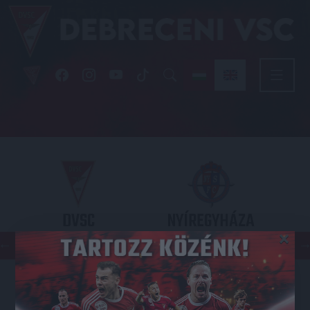
DVSC
NYÍREGYHÁZA
×
SPARTACUS
OTP BANK LIGA 3. FORDULÓ
2026.08.09. - 17
30
Nagyerdei Stadion
: