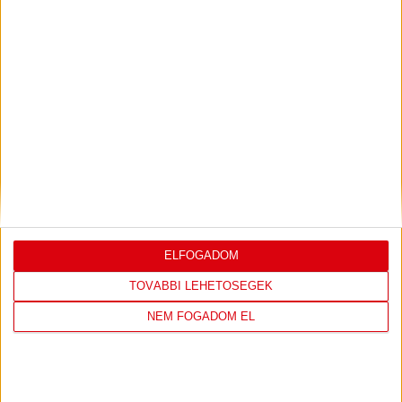
LEGUTÓBBI EREDMÉNY
ELFOGADOM
DVSC
FC
COPENHAGEN
TOVÁBBI LEHETŐSÉGEK
NEM FOGADOM EL
0
-
3