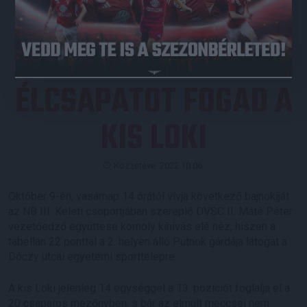
JEGYVÁSÁRLÁS
ÉLCSAPATOT FOGAD A
KIS LOKI
Közzétéve: 2022.10.06.
Október 9-én, vasárnap 14 órától vívja következő bajnokiját
az NB III. Keleti csoportjában szereplő DVSC II. Máté Péter
vezetőedző együttese komoly kihívás elé néz, hiszen a
tabellán 22 ponttal a 2. helyen álló Putnok gárdája látogat a
Dóczy utcai egyetemi sporttelepre.
A kis Loki jelenleg 14 egységgel a 13. pozíciót foglalja el a
20 csapatos mezőnyben, s bár az elmúlt meccsei nem