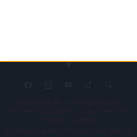
PÁLYARENDSZABÁLYOK
ADATKEZELÉSI TÁJÉKOZATÓ
JOGI ÉS FELHASZNÁLÁSI FELTÉTELEK
LEVÉL A SZERKESZTŐNEK
IMPRESSZUM
KAPCSOLAT
BELSŐ VISSZAÉLÉS-BEJELENTÉSI TÁJÉKOZTATÓ DVSC FUTBALL ZRT.