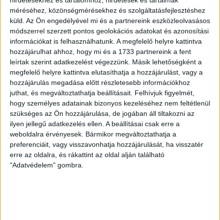
KIKAPOTT A KIS LOKI
hirdetésekhez és tartalomhoz, hirdetések és tartalmak
méréséhez, közönségmérésekhez és szolgáltatásfejlesztéshez
2026.08.08.
küld.
Az Ön engedélyével mi és a partnereink eszközleolvasásos
A DVSC II. szombaton Pallagon a Füzesabony gárdáját
módszerrel szerzett pontos geolokációs adatokat és azonosítási
fogadta az NB III. Észak-keleti csoport 3. fordulójában, s
információkat is felhasználhatunk. A megfelelő helyre kattintva
ezúttal nem tudott pontot szerezni. NB III. Észak-keleti
hozzájárulhat ahhoz, hogy mi és a 1733 partnereink a fent
csoport, 3. forduló. DVSC II.-Füzesabony 1-2 (1-1). Pallag,
leírtak szerint adatkezelést végezzünk. Másik lehetőségként a
200 néző, vezette: Oswald D. DVSC II.: Tuska – Myrtaj (Kiss
megfelelő helyre kattintva elutasíthatja a hozzájárulást, vagy a
M., 46.), Farkas T., Macsó (Lovas, 75.), Vincze T., Hermann
hozzájárulás megadása előtt részletesebb információkhoz
(Gyenti, […]
juthat, és megváltoztathatja beállításait.
Felhívjuk figyelmét,
hogy személyes adatainak bizonyos kezeléséhez nem feltétlenül
Bővebben →
szükséges az Ön hozzájárulása, de jogában áll tiltakozni az
ilyen jellegű adatkezelés ellen. A beállításai csak erre a
70 ÉVES LETT KEREKES GYÖRGY, A VALAHA
weboldalra érvényesek. Bármikor megváltoztathatja a
preferenciáit, vagy visszavonhatja hozzájárulását, ha visszatér
VOLT EGYIK LEGJOBB DEBRECENI CSATÁR
erre az oldalra, és rákattint az oldal alján található
Ma ünnepli 70. születésnapját Kerekes György. A debreceni
"Adatvédelem" gombra.
születésű támadó a debreceni Titászban, majd a DMTE-ben
kezdte, később játszott Pécsen, az Újpestben, az FTC-ben
és a Videotonban is, ám pályafutása csúcspontját
egyértelműen a Lokiban töltött évek jelentették. A népszerű
Gurigának hihetetlen érzéke volt a játékhoz és a