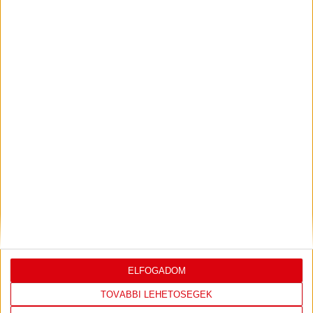
DVSC-FC COPENHAGEN
2026.08.05.
Bővebben →
SAJTÓTÁJÉKOZTATÓ
ÚJPEST FC-DVSC 4-2,
:
GERT REMMEL ÉRTÉKELÉSE
2026.08.03.
Bővebben →
DÉNES VILMOS
MEGTISZTELTETÉS, HOGY
:
ILYEN SZURKOLÓK ELŐTT LÉPHETEK PÁLYÁRA
2026.07.31.
Bővebben →
ELFOGADOM
PJUNYIK JEREVÁN-DVSC
TOVÁBBJUTÁS A
:
TOVÁBBI LEHETŐSÉGEK