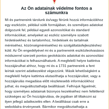
Az Ön adatainak védelme fontos a
Így is lett: a 48. percben Dzsudzsák beadásáról nem sokkal
számunkra
maradt le Tischler, a másik oldalon Csiki fejesét védte Gróf.
Mi és partnereink tárolunk és/vagy férünk hozzá információkhoz
Némi mezőnyjáték után bő egy óra elteltével jött a
egy eszközön, például sütik formájában, és személyes adatokat
következő fontosabb esemény, a 66 .percben megszerezte
dolgozunk fel, például egyedi azonosítókat és standard
a vezetést a Loki! Ferenczi beadása után Bódihoz pattant a
információkat, amelyeket az eszköz személyre szabott
labda, aki szép mozdulattal lőtt 8 méterről a léc alá(2-3).
hirdetésekhez és tartalomhoz, hirdetések és tartalmak
méréséhez, közönségmérésekhez és szolgáltatásfejlesztéshez
De még messze nem volt vége: a 77. percben jött az
küld.
Az Ön engedélyével mi és a partnereink eszközleolvasásos
egyenlítés, Csiki 17 méterről a jobb alsóba tekert (3-3), rá
módszerrel szerzett pontos geolokációs adatokat és azonosítási
egyetlen minutumra Dzsudzsák beívelését követően
információkat is felhasználhatunk. A megfelelő helyre kattintva
Szatmári bólintott a léc alá (3-4).
hozzájárulhat ahhoz, hogy mi és a 1731 partnereink a fent
leírtak szerint adatkezelést végezzünk. Másik lehetőségként a
A véghajrában már nem nagyon alakult ki nagyobb helyzet
megfelelő helyre kattintva elutasíthatja a hozzájárulást, vagy a
(mondjuk addig volt elég), a Loki fordulatos meccsen aratott
hozzájárulás megadása előtt részletesebb információkhoz
juthat, és megváltoztathatja beállításait.
Felhívjuk figyelmét,
értékes győzelmet. Folytatás egy hét múlva Debrecenben a
hogy személyes adatainak bizonyos kezeléséhez nem feltétlenül
DEAC ellen.
szükséges az Ön hozzájárulása, de jogában áll tiltakozni az
ilyen jellegű adatkezelés ellen. A beállításai csak erre a
Merkantil Bank Liga, 20. forduló.
weboldalra érvényesek. Bármikor megváltoztathatja a