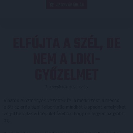
JEGYVÁSÁRLÁS
ELFÚJTA A SZÉL, DE
NEM A LOKI-
GYŐZELMET
Közzétéve: 2020.12.06.
Viharos előzmények vezették fel a mérkőzést, a meccs
előtt az erős szél felborította mindkét kispadot, amelyeket
végül betoltak a főépület falához, hogy ne legyen nagyobb
baj.