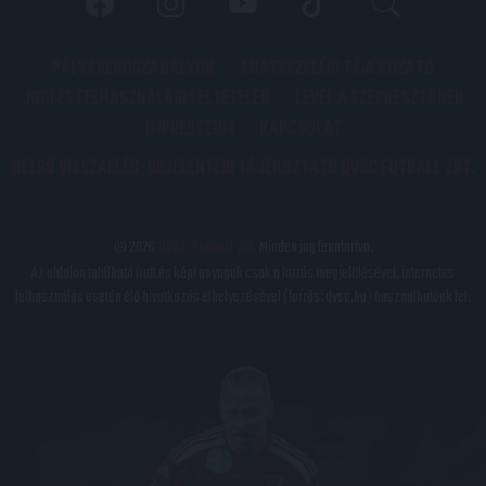
PÁLYARENDSZABÁLYOK
ADATKEZELÉSI TÁJÉKOZATÓ
JOGI ÉS FELHASZNÁLÁSI FELTÉTELEK
LEVÉL A SZERKESZTŐNEK
IMPRESSZUM
KAPCSOLAT
BELSŐ VISSZAÉLÉS-BEJELENTÉSI TÁJÉKOZTATÓ DVSC FUTBALL ZRT.
© 2026
DVSC Futball Zrt.
Minden jog fenntartva.
Az oldalon található írott és képi anyagok csak a forrás megjelölésével, internetes
felhasználás esetén élő hivatkozás elhelyezésével (forrás: dvsc.hu) használhatóak fel.