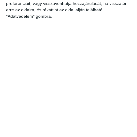
preferenciáit, vagy visszavonhatja hozzájárulását, ha visszatér
Budaörs-DVSC 3-4 (2-2).
erre az oldalra, és rákattint az oldal alján található
"Adatvédelem" gombra.
Tatabánya, zárt kapuk mögött. Vezette: Pillók.
Budaörs:
Kovács P. – Menyhárt, Zeke, Kékesi, Fényes,
Molnár Cs., Petneházi, Nyári, Sajbán (Petró, 85.), Pethő
(Molnár T., 65.), Halmai (Csiki, 46.). Vezetőedző: Márkus
Tibor.
DVSC:
Gróf – Kinyik, Szatmári, Pávkovics, Ferenczi (Korhut,
89.) – Bévárdi (Bényei B., 89.), Bódi, Baráth P., Dzsudzsák
(Haris, 79.) – Szécsi (Sós, 88.), Tischler (Bárány, 60.).
Vezetőedző: Kondás Elemér.
Gól:
Pethő (6.), Nyári (17.), Csiki (77.)., illetve Szécsi (7.),
Bódi (36., 11-esből, 66.), Szatmári (78.).
Sárga lap:
Szatmári (13.).