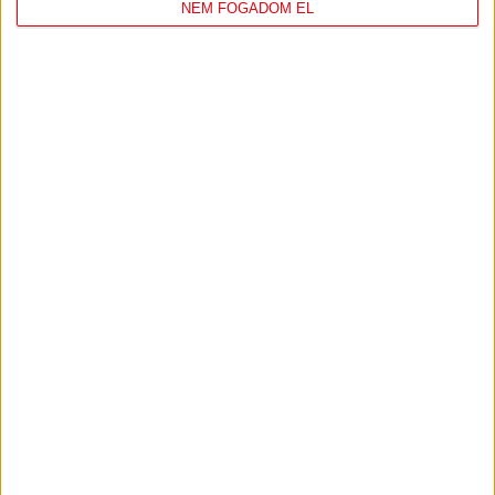
KONFERENCIA LIGÁBAN
NEM FOGADOM EL
Bővebben →
VIDEÓ! SAJTÓTÁJÉKOZTATÓ
PJUNYIK
:
JEREVÁN-DVSC 0-0, GERT REMMEL
ÉRTÉKELÉSE
Bővebben →
LEGUTÓBBI EREDMÉNY