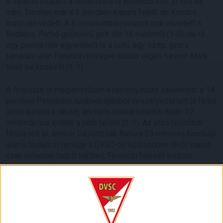
A viharos kezdés a találkozóra is jellemző volt, jó volt az
iram, Tischler már a 2. percben kapura fejelt, de Kovács
biztosan védett. A 6. minutumban viszont már vezetett a
Budaörs, Pethő gyönyörű gólt lőtt 16 méterről (1-0), de rá
egy percre már egyenlített is a Loki, egy szép, gyors
támadás után Ferenczi középre adása végén Szécsi Márk
talált be közelről (1-1).
A folytatás is meglehetősen eseménydúsra sikeredett: a 14.
percben Petneházi szabadrúgásból veszélyeztetett (a felső
lécet súrolta a labda), ám nem sokkal később Nyári 17
méterről már kilőtte a jobb felsőt (2-1). Az első félidőből
félóra telt el, amikor Dzsudzsák Balázs 23 méteres bombája
után a budaörsi (amúgy a DVSC-től kölcsönben lévő) kapus
csak nehezen tudott hárítani, Ferenczi fejesét viszont
biztosan fogta.
A 36. percben aztán jött az egyenlítés, a Szécsi
megrúgásáért megítélt büntetőt Bódi Ádám értékesítette (2-
2). A 4 gólt hozó első félidő szélvész-gyorsan eltelt, nem
lehetett unatkozni, s ez volt várható a szünet után is.