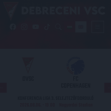
DVSC
FC
COPENHAGEN
KONFERENCIA LIGA 3. SELEJTEZŐFDORDULÓ
2026.08.06. - 19
00
Nagyerdei Stadion
: