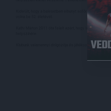
Kiderült, hogy a balesetben elhunyt sofőr Kathi Márton
volna be 52. életévét.
Kathi Márton 2011 óta felelt azért, hogy labdarúgócsa
helyszínére.
Klubunk valamennyi dolgozója és játékosa részvétét fe