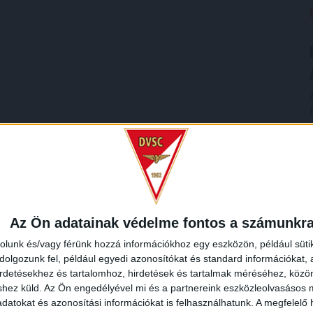
Az Ön adatainak védelme fontos a számunkr
rolunk és/vagy férünk hozzá információkhoz egy eszközön, például süti
olgozunk fel, például egyedi azonosítókat és standard információkat,
irdetésekhez és tartalomhoz, hirdetések és tartalmak méréséhez, kö
shez küld.
Az Ön engedélyével mi és a partnereink eszközleolvasásos m
datokat és azonosítási információkat is felhasználhatunk. A megfelelő h