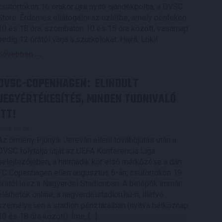
csütörtökön 16 órakor újra nyitó ajándékboltja, a DVSC
Store. Érdemes ellátogatni az üzletbe, amely pénteken
10 és 18 óra, szombaton 10 és 15 óra között, vasárnap
pedig 12 órától várja a szurkolókat. Hajrá, Loki!
Bővebben →
DVSC-COPENHAGEN
ELINDULT
:
JEGYÉRTÉKESÍTÉS, MINDEN TUDNIVALÓ
ITT!
2026.08.04.
Az örmény Pjunyik Jereván elleni továbbjutás után a
DVSC folytatja útját az UEFA Konferencia Liga
selejtezőjében, a harmadik kör első mérkőzése a dán
FC Copenhagen ellen augusztus 6-án, csütörtökön 19
órától lesz a Nagyerdei Stadionban. A belépők immár
elérhetők online, a nagyerdeistadion.hu-n, illetve
személyesen a stadion pénztáraiban (nyitva hétköznap
10 és 18 óra között). Íme, […]