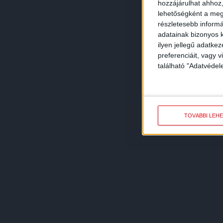
hozzájárulhat ahhoz,
lehetőségként a megf
részletesebb informác
adatainak bizonyos k
ilyen jellegű adatke
preferenciáit, vagy v
található "Adatvéde
TOVÁBBI LEH