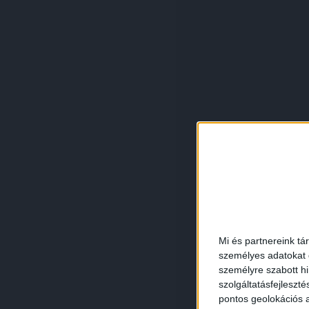
Mi és partnereink tá
személyes adatokat d
személyre szabott h
szolgáltatásfejleszté
pontos geolokációs a