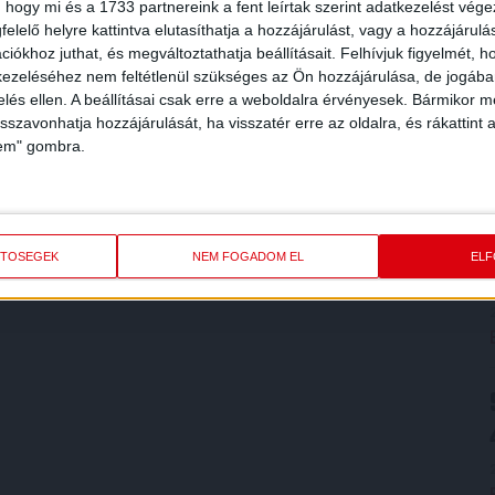
 hogy mi és a 1733 partnereink a fent leírtak szerint adatkezelést vég
elelő helyre kattintva elutasíthatja a hozzájárulást, vagy a hozzájárul
iókhoz juthat, és megváltoztathatja beállításait.
Felhívjuk figyelmét, 
ezeléséhez nem feltétlenül szükséges az Ön hozzájárulása, de jogában 
zelés ellen. A beállításai csak erre a weboldalra érvényesek. Bármikor m
isszavonhatja hozzájárulását, ha visszatér erre az oldalra, és rákattint a
lem" gombra.
ETŐSÉGEK
NEM FOGADOM EL
EL