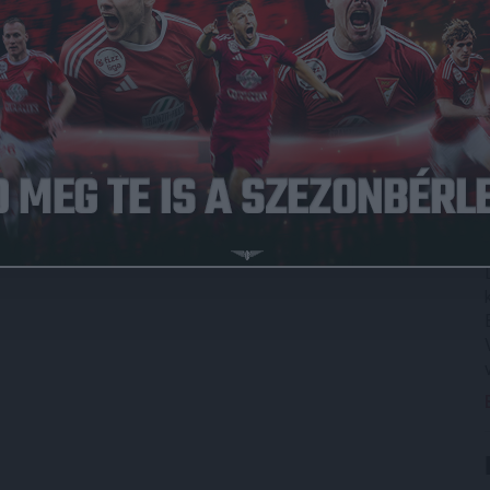
, a DVSC egyik buszvezetője volt, aki december 6-án töltötte
patunk biztonságban eljusson az idegenbeli találkozók
jezi ki a gyászoló családnak.