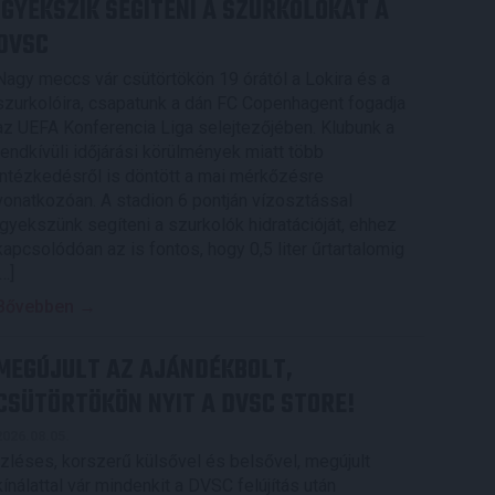
IGYEKSZIK SEGÍTENI A SZURKOLÓKAT A
DVSC
Nagy meccs vár csütörtökön 19 órától a Lokira és a
szurkolóira, csapatunk a dán FC Copenhagent fogadja
az UEFA Konferencia Liga selejtezőjében. Klubunk a
rendkívüli időjárási körülmények miatt több
intézkedésről is döntött a mai mérkőzésre
vonatkozóan. A stadion 6 pontján vízosztással
igyekszünk segíteni a szurkolók hidratációját, ehhez
kapcsolódóan az is fontos, hogy 0,5 liter űrtartalomig
[…]
Bővebben →
MEGÚJULT AZ AJÁNDÉKBOLT,
CSÜTÖRTÖKÖN NYIT A DVSC STORE!
2026.08.05.
Ízléses, korszerű külsővel és belsővel, megújult
kínálattal vár mindenkit a DVSC felújítás után