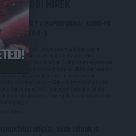
LEGUTÓBBI HÍREK
ÉRVÉNYESÜLT A PAPÍRFORMA
DVSC-FC
:
COPENHAGEN 0-3
2026.08.06.
Az örmény Pjunyik Jereván búcsúztatása után a
bombaerős, válogatottakkal teletűzdelt, dán
rekordbajnok FC Copenhagen (Köbenhavn) együttesét
fogadta a Loki csütörtökön este az UEFA Konferencia
Liga 3. selejtezőkörének első mérkőzésén. A
kezdőcsapatban ott volt többek között Szécsi Márk,
Batik Bence és a DVSC-ben most debütáló Dénes
Vilmos is. A találkozót a hőség dacára mindkét gárda
viszonylag […]
Bővebben →
RENDKÍVÜLI HŐSÉG
TÖBB MÓDON IS
: