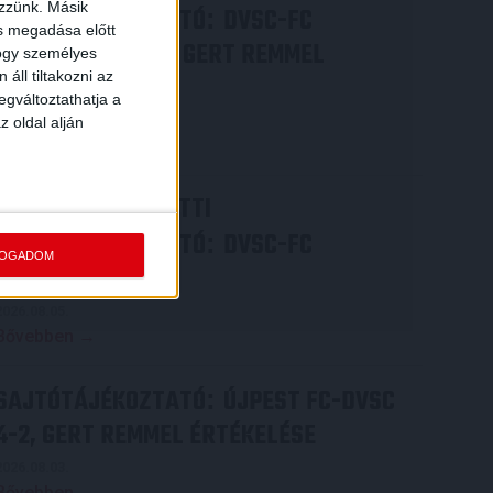
ezzünk. Másik
SAJTÓTÁJÉKOZTATÓ
DVSC-FC
:
ás megadása előtt
COPENHAGEN 0-3, GERT REMMEL
hogy személyes
áll tiltakozni az
ÉRTÉKELÉSE
egváltoztathatja a
2026.08.07.
z oldal alján
Bővebben →
VIDEÓ! MECCS ELŐTTI
SAJTÓTÁJÉKOZTATÓ
DVSC-FC
:
FOGADOM
COPENHAGEN
2026.08.05.
Bővebben →
SAJTÓTÁJÉKOZTATÓ
ÚJPEST FC-DVSC
:
4-2, GERT REMMEL ÉRTÉKELÉSE
2026.08.03.
Bővebben →