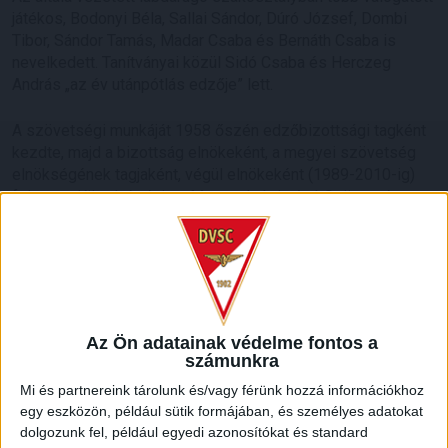
játékos, Bodonyi Béla, Sallai Sándor, Dúró József, Dombi
Tibor, Sándor Tamás, Madar Csaba és Bernáth Csaba is
nevelkedett. Tanítványai közül Sidó Csaba és Herczeg
András „az év utánpótlás edzője” lett.
A szövetségi munkáját 1958 őszén edzőbizottsági tagként
kezdte, majd a bizottság elnökeként, a megyei szövetség
elnökségének tagjaként, végül elnökeként (1989-2010-ig)
folytatta. Közel tíz évig a Magyar Labdarúgó Szövetség
elnökségének is tagja volt, öt évig a Magyar Amatőr
Labdarúgó Liga alelnöki tisztét töltötte be.
2010-től egészen a mai napig az MLSZ Hajdú-Bihar Megyei
Igazgatóság versenybizottságának elnöke és az MLSZ
szövetségi ellenőre volt. Számos kitüntetésben részesült,
Az Ön adatainak védelme fontos a
2016-ban megkapta a Magyar Arany Érdemkeresztet is.
számunkra
Mi és partnereink tárolunk és/vagy férünk hozzá információkhoz
Emlékét megőrizzük!
egy eszközön, például sütik formájában, és személyes adatokat
dolgozunk fel, például egyedi azonosítókat és standard
debsport.com