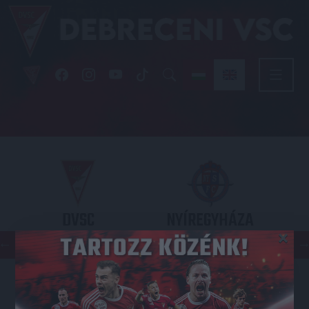
DVSC
NYÍREGYHÁZA
×
SPARTACUS
OTP BANK LIGA 3. FORDULÓ
2026.08.09. - 17
30
Nagyerdei Stadion
: