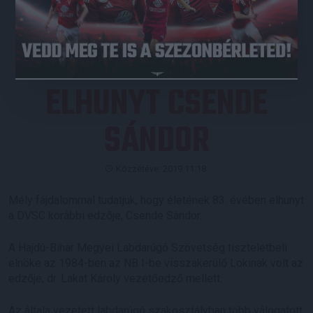
JEGYVÁSÁRLÁS
ELHUNYT CSENDE
SÁNDOR
Közzétéve: 2019.11.18.
Mély fájdalommal tudatjuk, hogy életének 83. évében elhunyt
a DVSC korábbi edzője, Csende Sándor.
A Hajdú-Bihar Megyei Labdarúgó Szövetség tiszteletbeli
elnöke az 1984-ben az NB I-be visszakerülő Lokinak volt az
edzője, dr. Lakat Károly vezetőedző mellett.
Az általa vezetett labdarúgó szakosztályban több válogatott