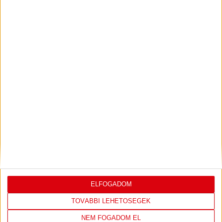
2026.07.31.
Bővebben →
PJUNYIK JEREVÁN-DVSC
TOVÁBBJUTÁS A
:
KONFERENCIA LIGÁBAN
Bővebben →
LEGUTÓBBI EREDMÉNY
ELFOGADOM
TOVÁBBI LEHETŐSÉGEK
NEM FOGADOM EL