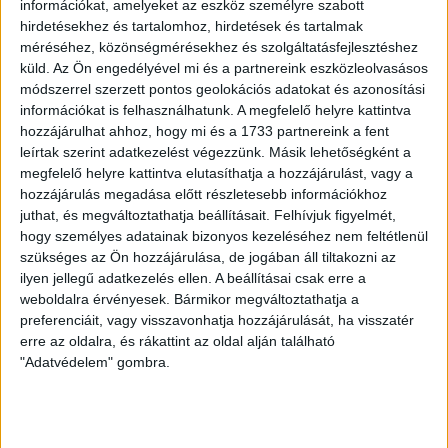
információkat, amelyeket az eszköz személyre szabott
hirdetésekhez és tartalomhoz, hirdetések és tartalmak
LEGUTÓBBI HÍREK
méréséhez, közönségmérésekhez és szolgáltatásfejlesztéshez
küld.
Az Ön engedélyével mi és a partnereink eszközleolvasásos
módszerrel szerzett pontos geolokációs adatokat és azonosítási
70 ÉVES LETT KEREKES GYÖRGY, A VALAHA
információkat is felhasználhatunk. A megfelelő helyre kattintva
hozzájárulhat ahhoz, hogy mi és a 1733 partnereink a fent
VOLT EGYIK LEGJOBB DEBRECENI CSATÁR
leírtak szerint adatkezelést végezzünk. Másik lehetőségként a
megfelelő helyre kattintva elutasíthatja a hozzájárulást, vagy a
2026.08.08.
hozzájárulás megadása előtt részletesebb információkhoz
Ma ünnepli 70. születésnapját Kerekes György. A debreceni
juthat, és megváltoztathatja beállításait.
Felhívjuk figyelmét,
születésű támadó a debreceni Titászban, majd a DMTE-ben
hogy személyes adatainak bizonyos kezeléséhez nem feltétlenül
kezdte, később játszott Pécsen, az Újpestben, az FTC-ben
szükséges az Ön hozzájárulása, de jogában áll tiltakozni az
és a Videotonban is, ám pályafutása csúcspontját
ilyen jellegű adatkezelés ellen. A beállításai csak erre a
egyértelműen a Lokiban töltött évek jelentették. A népszerű
weboldalra érvényesek. Bármikor megváltoztathatja a
Gurigának hihetetlen érzéke volt a játékhoz és a
preferenciáit, vagy visszavonhatja hozzájárulását, ha visszatér
gólszerzéshez, amit jól mutat, hogy a DMVSC-ben eltöltött
erre az oldalra, és rákattint az oldal alján található
[…]
"Adatvédelem" gombra.
Bővebben →
VAJDA BOTOND
VASÁRNAP 100
: