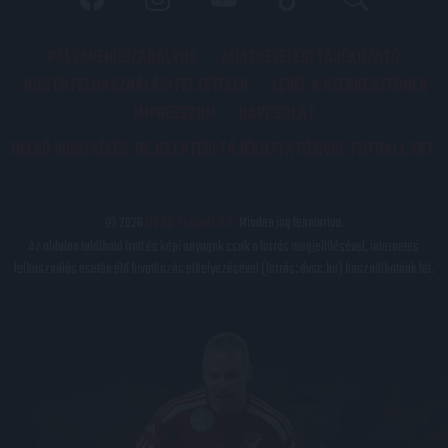
PÁLYARENDSZABÁLYOK
ADATKEZELÉSI TÁJÉKOZATÓ
JOGI ÉS FELHASZNÁLÁSI FELTÉTELEK
LEVÉL A SZERKESZTŐNEK
IMPRESSZUM
KAPCSOLAT
BELSŐ VISSZAÉLÉS-BEJELENTÉSI TÁJÉKOZTATÓ DVSC FUTBALL ZRT.
© 2026
DVSC Futball Zrt.
Minden jog fenntartva.
Az oldalon található írott és képi anyagok csak a forrás megjelölésével, internetes
felhasználás esetén élő hivatkozás elhelyezésével (forrás: dvsc.hu) használhatóak fel.