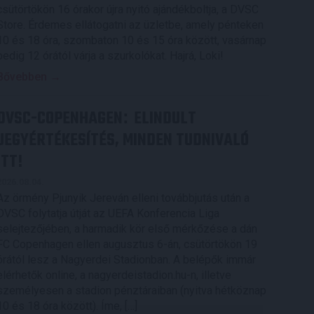
csütörtökön 16 órakor újra nyitó ajándékboltja, a DVSC
Store. Érdemes ellátogatni az üzletbe, amely pénteken
10 és 18 óra, szombaton 10 és 15 óra között, vasárnap
pedig 12 órától várja a szurkolókat. Hajrá, Loki!
Bővebben →
DVSC-COPENHAGEN
ELINDULT
:
JEGYÉRTÉKESÍTÉS, MINDEN TUDNIVALÓ
ITT!
2026.08.04.
Az örmény Pjunyik Jereván elleni továbbjutás után a
DVSC folytatja útját az UEFA Konferencia Liga
selejtezőjében, a harmadik kör első mérkőzése a dán
FC Copenhagen ellen augusztus 6-án, csütörtökön 19
órától lesz a Nagyerdei Stadionban. A belépők immár
elérhetők online, a nagyerdeistadion.hu-n, illetve
személyesen a stadion pénztáraiban (nyitva hétköznap
10 és 18 óra között). Íme, […]