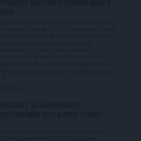
IGYEKSZIK SEGÍTENI A SZURKOLÓKAT A
DVSC
Nagy meccs vár csütörtökön 19 órától a Lokira és a
szurkolóira, csapatunk a dán FC Copenhagent fogadja
az UEFA Konferencia Liga selejtezőjében. Klubunk a
rendkívüli időjárási körülmények miatt több
intézkedésről is döntött a mai mérkőzésre
vonatkozóan. A stadion 6 pontján vízosztással
igyekszünk segíteni a szurkolók hidratációját, ehhez
kapcsolódóan az is fontos, hogy 0,5 liter űrtartalomig
[…]
Bővebben →
MEGÚJULT AZ AJÁNDÉKBOLT,
CSÜTÖRTÖKÖN NYIT A DVSC STORE!
2026.08.05.
Ízléses, korszerű külsővel és belsővel, megújult
kínálattal vár mindenkit a DVSC felújítás után