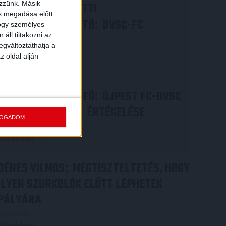
ezzünk. Másik
VIDEÓ! MECCS ELŐTTI
ás megadása előtt
SAJTÓTÁJÉKOZTATÓ
DVSC-FC
:
hogy személyes
áll tiltakozni az
COPENHAGEN
egváltoztathatja a
2026.08.05.
z oldal alján
Bővebben →
SAJTÓTÁJÉKOZTATÓ
ÚJPEST FC-DVSC
:
4-2, GERT REMMEL ÉRTÉKELÉSE
FOGADOM
2026.08.03.
Bővebben →
DÉNES VILMOS
MEGTISZTELTETÉS, HOGY
:
ILYEN SZURKOLÓK ELŐTT LÉPHETEK
PÁLYÁRA
2026.07.31.
Bővebben →