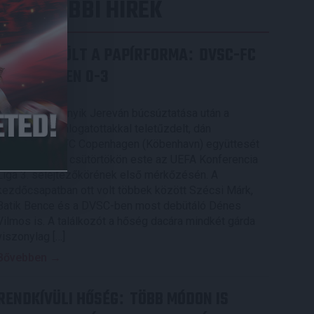
LEGUTÓBBI HÍREK
ÉRVÉNYESÜLT A PAPÍRFORMA
DVSC-FC
:
COPENHAGEN 0-3
2026.08.06.
Az örmény Pjunyik Jereván búcsúztatása után a
bombaerős, válogatottakkal teletűzdelt, dán
rekordbajnok FC Copenhagen (Köbenhavn) együttesét
fogadta a Loki csütörtökön este az UEFA Konferencia
Liga 3. selejtezőkörének első mérkőzésén. A
kezdőcsapatban ott volt többek között Szécsi Márk,
Batik Bence és a DVSC-ben most debütáló Dénes
Vilmos is. A találkozót a hőség dacára mindkét gárda
viszonylag […]
Bővebben →
RENDKÍVÜLI HŐSÉG
TÖBB MÓDON IS
: