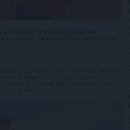
a az edzőtáborba. 12 napig készülnek majd Alsó-
, akik az edzések mellett természetesen több felkészülési
Ferenczi János, Hornyák Csaba, Jorgo Pellumbi, Oleksandr
ce, Arandjel Stojkovic, Szécsi Márk, Hamzat Ojediran,
n, Szűcs Tamás, Dzsudzsák Balázs, Vajda Botond, Kocsis
Donát, Kohut Máté –
mezőnyjátékosok.