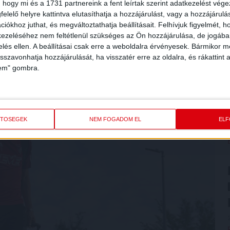
 hogy mi és a 1731 partnereink a fent leírtak szerint adatkezelést vég
elelő helyre kattintva elutasíthatja a hozzájárulást, vagy a hozzájárul
iókhoz juthat, és megváltoztathatja beállításait.
Felhívjuk figyelmét, 
ezeléséhez nem feltétlenül szükséges az Ön hozzájárulása, de jogában 
zelés ellen. A beállításai csak erre a weboldalra érvényesek. Bármikor m
isszavonhatja hozzájárulását, ha visszatér erre az oldalra, és rákattint a
lem" gombra.
ETŐSÉGEK
NEM FOGADOM EL
EL