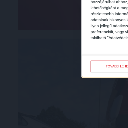
hozzájárulhat ahhoz,
lehetőségként a megf
részletesebb informác
adatainak bizonyos k
ilyen jellegű adatke
preferenciáit, vagy v
található "Adatvéde
TOVÁBBI LEH