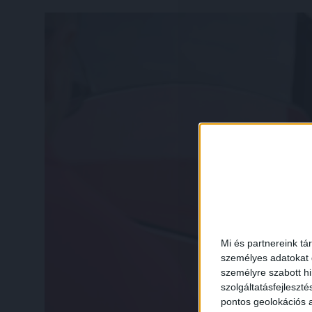
Mi és partnereink tá
személyes adatokat d
személyre szabott h
szolgáltatásfejleszté
pontos geolokációs a