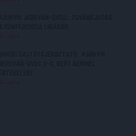
PJUNYIK JEREVÁN-DVSC
TOVÁBBJUTÁS
:
A KONFERENCIA LIGÁBAN
Bővebben →
VIDEÓ! SAJTÓTÁJÉKOZTATÓ
PJUNYIK
:
JEREVÁN-DVSC 0-0, GERT REMMEL
ÉRTÉKELÉSE
Bővebben →