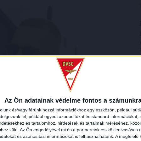
Az Ön adatainak védelme fontos a számunkr
rolunk és/vagy férünk hozzá információkhoz egy eszközön, például süti
olgozunk fel, például egyedi azonosítókat és standard információkat,
irdetésekhez és tartalomhoz, hirdetések és tartalmak méréséhez, kö
shez küld.
Az Ön engedélyével mi és a partnereink eszközleolvasásos m
datokat és azonosítási információkat is felhasználhatunk. A megfelelő h