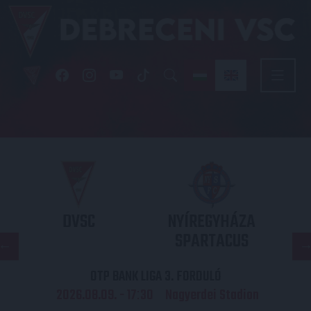
DVSC
NYÍREGYHÁZA
SPARTACUS
OTP BANK LIGA 3. FORDULÓ
2026.08.09. - 17
30
Nagyerdei Stadion
: