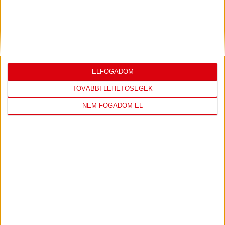
VIDEÓ! SAJTÓTÁJÉKOZTATÓ
PJUNYIK
:
JEREVÁN-DVSC 0-0, GERT REMMEL
ÉRTÉKELÉSE
Bővebben →
ELFOGADOM
TOVÁBBI LEHETŐSÉGEK
NEM FOGADOM EL
LEGUTÓBBI EREDMÉNY
DVSC
FC