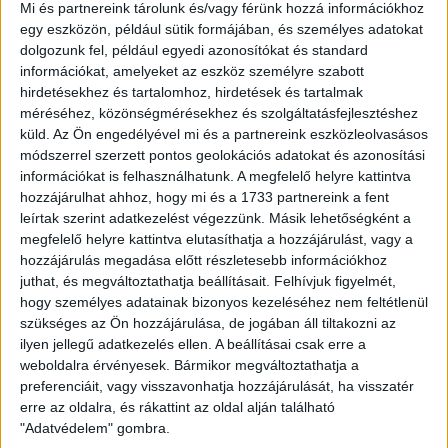
Debreceni Labdarúgó Akadémián található Loki Bisztróban
Mi és partnereink tárolunk és/vagy férünk hozzá információkhoz
is leadhatók a csokoládék és a játékok.
egy eszközön, például sütik formájában, és személyes adatokat
dolgozunk fel, például egyedi azonosítókat és standard
információkat, amelyeket az eszköz személyre szabott
A gyűjtés a mai napon elindult, tehát felhívjuk a Loki-
hirdetésekhez és tartalomhoz, hirdetések és tartalmak
szurkolók figyelmét, hogy a vasárnap 17.15 órakor kezdődő
méréséhez, közönségmérésekhez és szolgáltatásfejlesztéshez
Ferencváros elleni bajnoki mérkőzés előtt is lerakhatják
küld.
Az Ön engedélyével mi és a partnereink eszközleolvasásos
adományaikat a Loki Shopban.
módszerrel szerzett pontos geolokációs adatokat és azonosítási
információkat is felhasználhatunk. A megfelelő helyre kattintva
Ebben az évben sem csak édességet, hanem játékokat is
hozzájárulhat ahhoz, hogy mi és a 1733 partnereink a fent
gyűjtünk. Kérünk mindenkit, csak olyan sérülésmentes, jó
leírtak szerint adatkezelést végezzünk. Másik lehetőségként a
állapotú játékkal kedveskedjen, melyet gyermekének is
megfelelő helyre kattintva elutasíthatja a hozzájárulást, vagy a
szívesen adna!
hozzájárulás megadása előtt részletesebb információkhoz
juthat, és megváltoztathatja beállításait.
Felhívjuk figyelmét,
December 5-ig várjuk az ajándékokat, melyeket a Loki
hogy személyes adatainak bizonyos kezeléséhez nem feltétlenül
játékosai adnak majd át a gyerekeknek a Nagyerdei
szükséges az Ön hozzájárulása, de jogában áll tiltakozni az
Stadionban található Red&Whiteban.
ilyen jellegű adatkezelés ellen. A beállításai csak erre a
weboldalra érvényesek. Bármikor megváltoztathatja a
preferenciáit, vagy visszavonhatja hozzájárulását, ha visszatér
Köszönjük szépen mindenkinek, aki támogatja a DVSC
erre az oldalra, és rákattint az oldal alján található
kezdeményezését, és adományával sok gyermek számára
"Adatvédelem" gombra.
megpróbálja szebbé varázsolni a szeretet ünnepét.