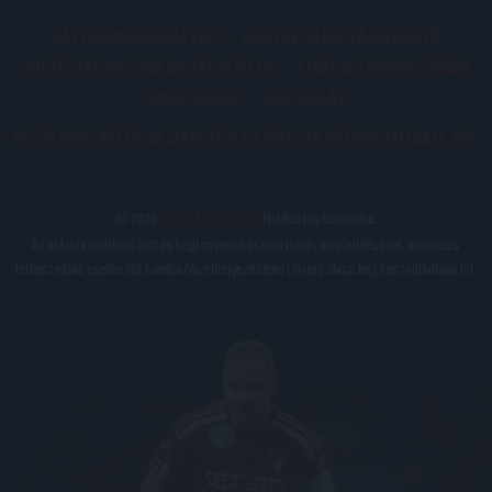
PÁLYARENDSZABÁLYOK
ADATKEZELÉSI TÁJÉKOZATÓ
JOGI ÉS FELHASZNÁLÁSI FELTÉTELEK
LEVÉL A SZERKESZTŐNEK
IMPRESSZUM
KAPCSOLAT
BELSŐ VISSZAÉLÉS-BEJELENTÉSI TÁJÉKOZTATÓ DVSC FUTBALL ZRT.
© 2026
DVSC Futball Zrt.
Minden jog fenntartva.
Az oldalon található írott és képi anyagok csak a forrás megjelölésével, internetes
felhasználás esetén élő hivatkozás elhelyezésével (forrás: dvsc.hu) használhatóak fel.