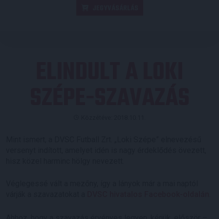
JEGYVÁSÁRLÁS
ELINDULT A LOKI
SZÉPE-SZAVAZÁS
Közzétéve: 2018.10.11.
Mint ismert, a DVSC Futball Zrt. „Loki Szépe” elnevezésű
versenyt indított, amelyet idén is nagy érdeklődés övezett,
hisz közel harminc hölgy nevezett.
Véglegessé vált a mezőny, így a lányok már a mai naptól
várják a szavazatokat a
DVSC hivatalos Facebook-oldalán
.
Ahhoz, hogy a szavazás érvényes legyen, kérjük, először –