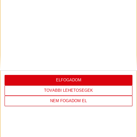
LEGUTÓBBI EREDMÉNY
ELFOGADOM
ÚJPEST FC
DVSC
TOVÁBBI LEHETŐSÉGEK
4
-
2
NEM FOGADOM EL
2026-08-02
OTP BANK LIGA 2.
MECCS
15:30
FORDULÓ
RÉSZLETEI