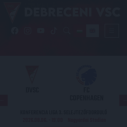
DVSC
FC
COPENHAGEN
KONFERENCIA LIGA 3. SELEJTEZŐFDORDULÓ
2026.08.06. - 19
00
Nagyerdei Stadion
: