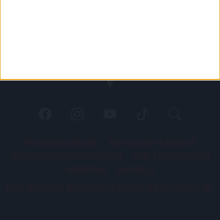
PÁLYARENDSZABÁLYOK
ADATKEZELÉSI TÁJÉKOZATÓ
JOGI ÉS FELHASZNÁLÁSI FELTÉTELEK
LEVÉL A SZERKESZTŐNEK
IMPRESSZUM
KAPCSOLAT
BELSŐ VISSZAÉLÉS-BEJELENTÉSI TÁJÉKOZTATÓ DVSC FUTBALL ZRT.