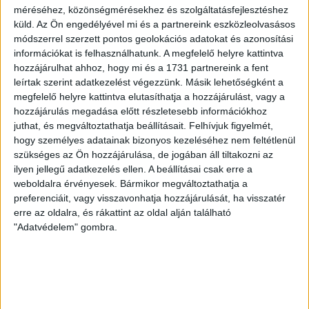
méréséhez, közönségmérésekhez és szolgáltatásfejlesztéshez
LEGUTÓBBI HÍREK
küld.
Az Ön engedélyével mi és a partnereink eszközleolvasásos
módszerrel szerzett pontos geolokációs adatokat és azonosítási
információkat is felhasználhatunk. A megfelelő helyre kattintva
MEGÚJULT AZ AJÁNDÉKBOLT, CSÜTÖRTÖKÖN
hozzájárulhat ahhoz, hogy mi és a 1731 partnereink a fent
leírtak szerint adatkezelést végezzünk. Másik lehetőségként a
NYIT A DVSC STORE!
megfelelő helyre kattintva elutasíthatja a hozzájárulást, vagy a
2026.08.05.
hozzájárulás megadása előtt részletesebb információkhoz
Ízléses, korszerű külsővel és belsővel, megújult kínálattal
juthat, és megváltoztathatja beállításait.
Felhívjuk figyelmét,
hogy személyes adatainak bizonyos kezeléséhez nem feltétlenül
vár mindenkit a DVSC felújítás után csütörtökön 16 órakor
szükséges az Ön hozzájárulása, de jogában áll tiltakozni az
újra nyitó ajándékboltja, a DVSC Store. Érdemes ellátogatni
ilyen jellegű adatkezelés ellen. A beállításai csak erre a
az üzletbe, amely pénteken 10 és 18 óra, szombaton 10 és
weboldalra érvényesek. Bármikor megváltoztathatja a
15 óra között, vasárnap pedig 12 órától várja a szurkolókat.
preferenciáit, vagy visszavonhatja hozzájárulását, ha visszatér
Hajrá, Loki!
erre az oldalra, és rákattint az oldal alján található
Bővebben →
"Adatvédelem" gombra.
DVSC-COPENHAGEN
ELINDULT
:
JEGYÉRTÉKESÍTÉS, MINDEN TUDNIVALÓ ITT!
2026.08.04.