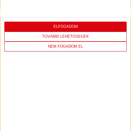
KONFERENCIA LIGÁBAN
Bővebben →
ELFOGADOM
TOVÁBBI LEHETŐSÉGEK
LEGUTÓBBI EREDMÉNY
NEM FOGADOM EL
DVSC
FC
COPENHAGEN
0
-
3