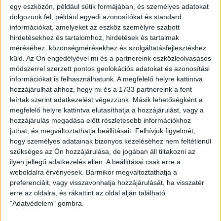
egy eszközön, például sütik formájában, és személyes adatokat
Az mlsz.hu beszámolója szerint a magyar csapat a harmadik
dolgozunk fel, például egyedi azonosítókat és standard
játéknapon (november 18., hétfő) az első két meccsét
információkat, amelyeket az eszköz személyre szabott
szintén megnyerő Németország ellen játszik. –
Nehéz volt
hirdetésekhez és tartalomhoz, hirdetések és tartalmak
feltörni az andorrai csapatot, kellemetlen ellenfél volt a
méréséhez, közönségmérésekhez és szolgáltatásfejlesztéshez
küld.
Az Ön engedélyével mi és a partnereink eszközleolvasásos
házigazda, ezért nagyon örülünk, hogy sikerült kiharcolni a
módszerrel szerzett pontos geolokációs adatokat és azonosítási
továbbjutást!
– értékelt Jeremiás Gergő szövetségi edző.
információkat is felhasználhatunk. A megfelelő helyre kattintva
hozzájárulhat ahhoz, hogy mi és a 1733 partnereink a fent
Magyarország–Andorra 1-0 (0-0)
leírtak szerint adatkezelést végezzünk. Másik lehetőségként a
Magyarország: Yaakobishvili Áron – Kuzma Hunor, Fenyő
megfelelő helyre kattintva elutasíthatja a hozzájárulást, vagy a
Noah, Vitályos Viktor – Varga Zétény (Molnár Csaba, 61.),
hozzájárulás megadása előtt részletesebb információkhoz
Németh Hunor, Kern Martin,
Hornyák Csaba
(Girsik Attila,
juthat, és megváltoztathatja beállításait.
Felhívjuk figyelmét,
72.) – Vidnyánszky Mátyás (Bacsa Benjámin, 92.), Kovács
hogy személyes adatainak bizonyos kezeléséhez nem feltétlenül
Patrik (Simon Benedek, 61.), Szabó Szilárd
szükséges az Ön hozzájárulása, de jogában áll tiltakozni az
Gólszerző: Németh 82.
ilyen jellegű adatkezelés ellen. A beállításai csak erre a
weboldalra érvényesek. Bármikor megváltoztathatja a
LEGUTÓBBI HÍREK
preferenciáit, vagy visszavonhatja hozzájárulását, ha visszatér
erre az oldalra, és rákattint az oldal alján található
"Adatvédelem" gombra.
70 ÉVES LETT KEREKES GYÖRGY, A VALAHA