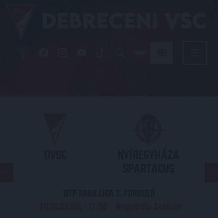
DVSC
NYÍREGYHÁZA
SPARTACUS
OTP BANK LIGA 3. FORDULÓ
2026.08.09. - 17
30
Nagyerdei Stadion
: