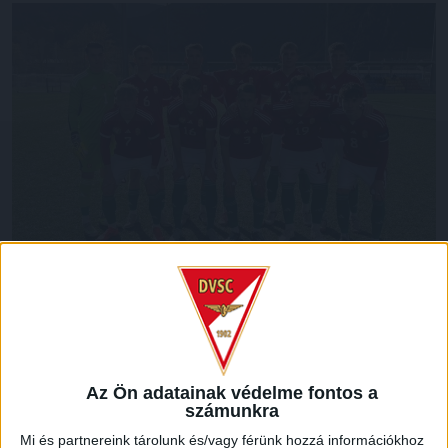
A magyar U19-es válogatott Németh Hunor góljával 1–
0-ra nyert a házigazda Andorrával szemben az EB-
selejtező második játéknapján, és
Ciprus legyőzése
utáni újabb sikerének köszönhetően továbbjutott a
tavaszi elitkörbe. A DVSC tehetsége, Hornyák Csaba
Az Ön adatainak védelme fontos a
számunkra
kezdőként 72 percet játszott, a kapus Engedi Márk
ezúttal nem kapott szerepet.
Mi és partnereink tárolunk és/vagy férünk hozzá információkhoz