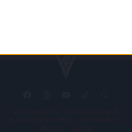
PÁLYARENDSZABÁLYOK
ADATKEZELÉSI TÁJÉKOZATÓ
JOGI ÉS FELHASZNÁLÁSI FELTÉTELEK
LEVÉL A SZERKESZTŐNEK
IMPRESSZUM
KAPCSOLAT