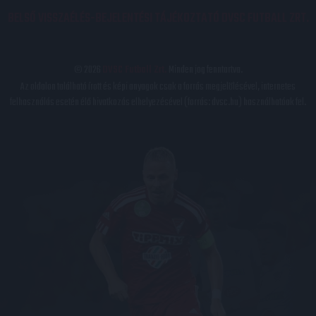
BELSŐ VISSZAÉLÉS-BEJELENTÉSI TÁJÉKOZTATÓ DVSC FUTBALL ZRT.
© 2026
DVSC Futball Zrt.
Minden jog fenntartva.
Az oldalon található írott és képi anyagok csak a forrás megjelölésével, internetes
felhasználás esetén élő hivatkozás elhelyezésével (forrás: dvsc.hu) használhatóak fel.