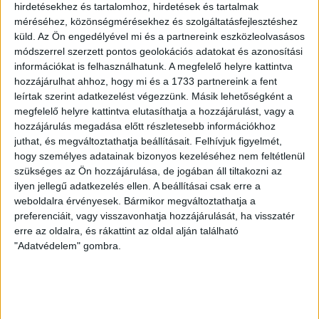
hirdetésekhez és tartalomhoz, hirdetések és tartalmak
méréséhez, közönségmérésekhez és szolgáltatásfejlesztéshez
VAJDA BOTOND
VASÁRNAP 100
:
küld.
Az Ön engedélyével mi és a partnereink eszközleolvasásos
SZÁZALÉKNÁL IS TÖBBET KELL BELEADNUNK
módszerrel szerzett pontos geolokációs adatokat és azonosítási
információkat is felhasználhatunk. A megfelelő helyre kattintva
2026.08.07.
hozzájárulhat ahhoz, hogy mi és a 1733 partnereink a fent
A DVSC-FC Copenhagen Konferencia Liga mérkőzés
leírtak szerint adatkezelést végezzünk. Másik lehetőségként a
örömteli eseménye volt, hogy sérüléséből felépülve
megfelelő helyre kattintva elutasíthatja a hozzájárulást, vagy a
visszatért a pályára 22 éves szélsőnk, Vajda Botond.
hozzájárulás megadása előtt részletesebb információkhoz
Játékosunkat a visszatérésről és a vasárnapi, Nyíregyháza
juthat, és megváltoztathatja beállításait.
Felhívjuk figyelmét,
elleni rangadóról is kérdeztük. – Nagyon örülök, hogy újra
hogy személyes adatainak bizonyos kezeléséhez nem feltétlenül
szükséges az Ön hozzájárulása, de jogában áll tiltakozni az
pályára léphettem tétmeccsen, hiszen majdnem négy
ilyen jellegű adatkezelés ellen. A beállításai csak erre a
hónapot kellett kihagynom. Az is pozitívum, hogy egy ilyen
weboldalra érvényesek. Bármikor megváltoztathatja a
erős ellenfél ellen játszhattam […]
preferenciáit, vagy visszavonhatja hozzájárulását, ha visszatér
Bővebben →
erre az oldalra, és rákattint az oldal alján található
"Adatvédelem" gombra.
SZURKOLÓI INFORMÁCIÓK A DVSC-
NYÍREGYHÁZA RANGADÓRA
A DVSC az OTP Bank Liga 3. fordulójában az ősi rivális