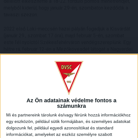
délelőtt elkészítette a 18-22. forduló pontos menetrendjét,
melyből kiderül, hogy január 29-én, szombaton kezdődik a
tavaszi szezon.
2022 első Loki-meccsén hazai pályán fogadjuk a Kisvárdát
(január 29., szombat 17 óra), majd február 5-én, szombat
este fél nyolctól Székesfehérváron vendégszereplünk. Egy
hétre rá, február 12-én a Mezőkövesdet látogat a Nagyerdei
Stadionba 17 órától, február 20-án, vasárnap fél négytől
pedig a Puskás Akadémiával játszunk a Pancho Arénában.
Az MTK-t február 27-én, 17 órától fogadjuk a 22. fordulóban.
Íme, csapatunk menetrendje!
Az Ön adatainak védelme fontos a
számunkra
Mi és partnereink tárolunk és/vagy férünk hozzá információkhoz
egy eszközön, például sütik formájában, és személyes adatokat
LEGUTÓBBI HÍREK
dolgozunk fel, például egyedi azonosítókat és standard
információkat, amelyeket az eszköz személyre szabott