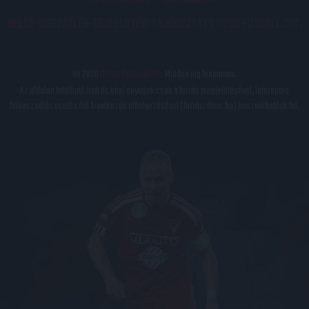
BELSŐ VISSZAÉLÉS-BEJELENTÉSI TÁJÉKOZTATÓ DVSC FUTBALL ZRT.
© 2026
DVSC Futball Zrt.
Minden jog fenntartva.
Az oldalon található írott és képi anyagok csak a forrás megjelölésével, internetes
felhasználás esetén élő hivatkozás elhelyezésével (forrás: dvsc.hu) használhatóak fel.