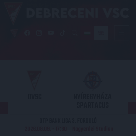
DVSC
NYÍREGYHÁZA
SPARTACUS
OTP BANK LIGA 3. FORDULÓ
2026.08.09. - 17
30
Nagyerdei Stadion
: