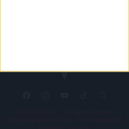
PÁLYARENDSZABÁLYOK
ADATKEZELÉSI TÁJÉKOZATÓ
JOGI ÉS FELHASZNÁLÁSI FELTÉTELEK
LEVÉL A SZERKESZTŐNEK
IMPRESSZUM
KAPCSOLAT