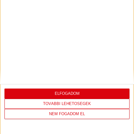
KONFERENCIA LIGÁBAN
Bővebben →
LEGUTÓBBI EREDMÉNY
ELFOGADOM
DVSC
FC
TOVÁBBI LEHETŐSÉGEK
COPENHAGEN
NEM FOGADOM EL