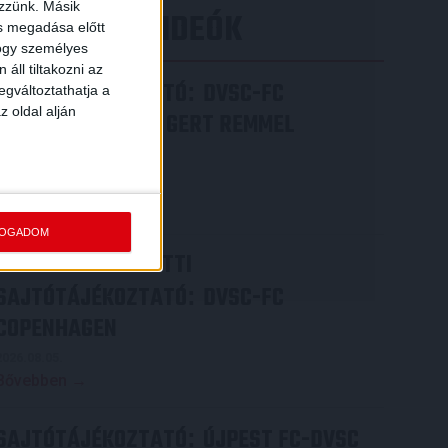
ezzünk. Másik
LEGÚJABB VIDEÓK
ás megadása előtt
hogy személyes
áll tiltakozni az
SAJTÓTÁJÉKOZTATÓ
DVSC-FC
:
egváltoztathatja a
z oldal alján
COPENHAGEN 0-3, GERT REMMEL
ÉRTÉKELÉSE
2026.08.07.
Bővebben →
FOGADOM
VIDEÓ! MECCS ELŐTTI
SAJTÓTÁJÉKOZTATÓ
DVSC-FC
:
COPENHAGEN
2026.08.05.
Bővebben →
SAJTÓTÁJÉKOZTATÓ
ÚJPEST FC-DVSC
: