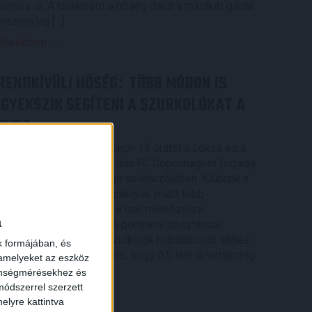
Vilmos is. A találkozót a hőség dacára mindkét gárda
viszonylag […]
Bővebben →
RENDKÍVÜLI HŐSÉG
TÖBB MÓDON IS
:
IGYEKSZIK SEGÍTENI A SZURKOLÓKAT A
DVSC
Nagy meccs vár csütörtökön 19 órától a Lokira és a
szurkolóira, csapatunk a dán FC Copenhagent fogadja
az UEFA Konferencia Liga selejtezőjében. Klubunk a
×
rendkívüli időjárási körülmények miatt több
intézkedésről is döntött a mai mérkőzésre
a
vonatkozóan. A stadion 6 pontján vízosztással
igyekszünk segíteni a szurkolók hidratációját, ehhez
k formájában, és
kapcsolódóan az is fontos, hogy 0,5 liter űrtartalomig
 amelyeket az eszköz
[…]
zönségmérésekhez és
ódszerrel szerzett
Bővebben →
elyre kattintva