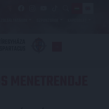
SZOLGÁLTATÁSOK
SZPONZOROK
KAPCSOLAT
YÍREGYHÁZA
FC
SPARTACUS
COPENHAGE
OS MENETRENDJE