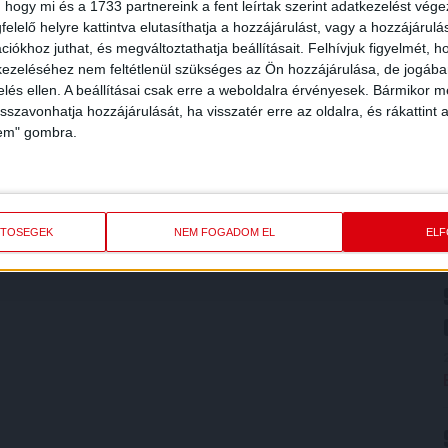
 hogy mi és a 1733 partnereink a fent leírtak szerint adatkezelést vég
elelő helyre kattintva elutasíthatja a hozzájárulást, vagy a hozzájárul
iókhoz juthat, és megváltoztathatja beállításait.
Felhívjuk figyelmét, 
ezeléséhez nem feltétlenül szükséges az Ön hozzájárulása, de jogában 
zelés ellen. A beállításai csak erre a weboldalra érvényesek. Bármikor m
isszavonhatja hozzájárulását, ha visszatér erre az oldalra, és rákattint a
lem" gombra.
ETŐSÉGEK
NEM FOGADOM EL
EL