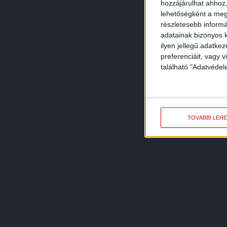
hozzájárulhat ahhoz,
lehetőségként a megf
részletesebb informác
adatainak bizonyos k
ilyen jellegű adatke
preferenciáit, vagy v
található "Adatvéde
TOVÁBBI LEH