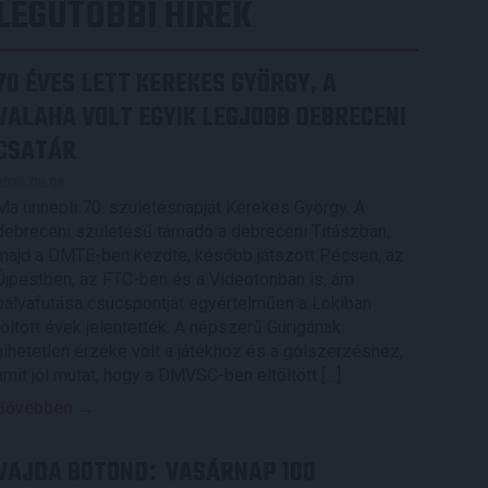
LEGUTÓBBI HÍREK
70 ÉVES LETT KEREKES GYÖRGY, A
VALAHA VOLT EGYIK LEGJOBB DEBRECENI
CSATÁR
2026.08.08.
Ma ünnepli 70. születésnapját Kerekes György. A
debreceni születésű támadó a debreceni Titászban,
majd a DMTE-ben kezdte, később játszott Pécsen, az
Újpestben, az FTC-ben és a Videotonban is, ám
pályafutása csúcspontját egyértelműen a Lokiban
töltött évek jelentették. A népszerű Gurigának
hihetetlen érzéke volt a játékhoz és a gólszerzéshez,
amit jól mutat, hogy a DMVSC-ben eltöltött […]
Bővebben →
VAJDA BOTOND
VASÁRNAP 100
: