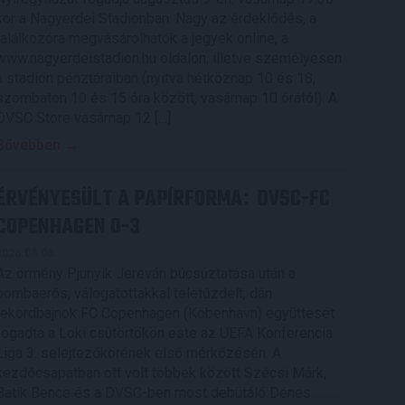
kor a Nagyerdei Stadionban. Nagy az érdeklődés, a
találkozóra megvásárolhatók a jegyek online, a
www.nagyerdeistadion.hu oldalon, illetve személyesen
a stadion pénztáraiban (nyitva hétköznap 10 és 18,
szombaton 10 és 15 óra között, vasárnap 10 órától). A
DVSC Store vasárnap 12 […]
Bővebben →
ÉRVÉNYESÜLT A PAPÍRFORMA
DVSC-FC
:
COPENHAGEN 0-3
2026.08.06.
Az örmény Pjunyik Jereván búcsúztatása után a
bombaerős, válogatottakkal teletűzdelt, dán
rekordbajnok FC Copenhagen (Köbenhavn) együttesét
fogadta a Loki csütörtökön este az UEFA Konferencia
Liga 3. selejtezőkörének első mérkőzésén. A
kezdőcsapatban ott volt többek között Szécsi Márk,
Batik Bence és a DVSC-ben most debütáló Dénes