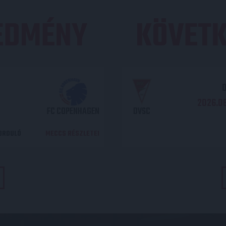
REDMÉNY
KÖVETK
O
2026.08
FC COPENHAGEN
DVSC
DORDULÓ
MECCS RÉSZLETEI