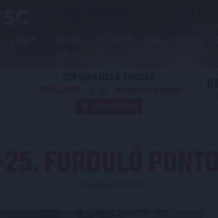
KLUB
JEGY ÉS
GALÉRIA
SHOP
AKADÉMIA
BÉRLET
OTP BANK LIGA 3. FORDULÓ
N
2026.08.09. - 17
30
Nagyerdei Stadion
:
JEGYVÁSÁRLÁS
3-25. FORDULÓ PONT
Közzétéve: 2022.02.15.