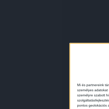
Mi és partnereink tá
személyes adatokat d
személyre szabott h
szolgáltatásfejleszté
pontos geolokációs a