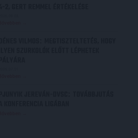
4-2, GERT REMMEL ÉRTÉKELÉSE
2026.08.03.
Bővebben →
DÉNES VILMOS
MEGTISZTELTETÉS, HOGY
:
ILYEN SZURKOLÓK ELŐTT LÉPHETEK
PÁLYÁRA
2026.07.31.
Bővebben →
PJUNYIK JEREVÁN-DVSC
TOVÁBBJUTÁS
:
A KONFERENCIA LIGÁBAN
Bővebben →