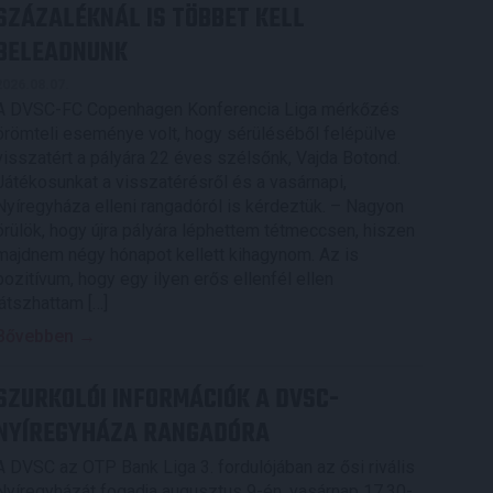
SZÁZALÉKNÁL IS TÖBBET KELL
BELEADNUNK
2026.08.07.
A DVSC-FC Copenhagen Konferencia Liga mérkőzés
örömteli eseménye volt, hogy sérüléséből felépülve
visszatért a pályára 22 éves szélsőnk, Vajda Botond.
Játékosunkat a visszatérésről és a vasárnapi,
Nyíregyháza elleni rangadóról is kérdeztük. – Nagyon
örülök, hogy újra pályára léphettem tétmeccsen, hiszen
majdnem négy hónapot kellett kihagynom. Az is
pozitívum, hogy egy ilyen erős ellenfél ellen
játszhattam […]
Bővebben →
SZURKOLÓI INFORMÁCIÓK A DVSC-
NYÍREGYHÁZA RANGADÓRA
A DVSC az OTP Bank Liga 3. fordulójában az ősi rivális
Nyíregyházát fogadja augusztus 9-én, vasárnap 17.30-