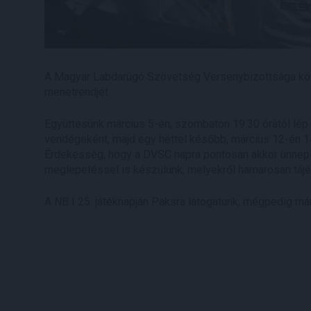
A Magyar Labdarúgó Szövetség Versenybizottsága köz
menetrendjét.
Együttesünk március 5-én, szombaton 19.30 órától lép
vendégeként, majd egy héttel később, március 12-én 14
Érdekesség, hogy a DVSC napra pontosan akkor ünnepli
meglepetéssel is készülünk, melyekről hamarosan tájék
A NB I 25. játéknapján Paksra látogatunk, mégpedig már