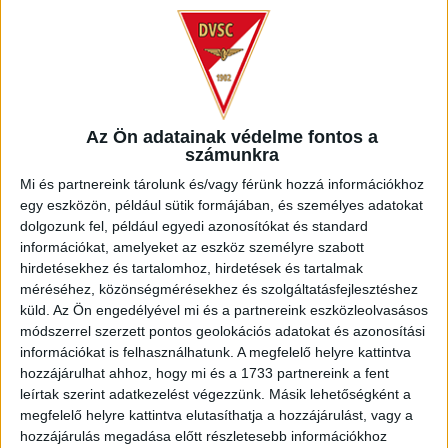
DVSC-MTK BUDAPEST 20.15 (M4 Sport)
02.28. szombat
KISVÁRDA MASTER GOOD-PAKSI FC 14.30 (M4 Sport)
Az Ön adatainak védelme fontos a
számunkra
DVTK-ZTE FC 17.00 (M4 Sport)
ETO FC-ÚJPEST FC 19.30 (M4 Sport)
Mi és partnereink tárolunk és/vagy férünk hozzá információkhoz
egy eszközön, például sütik formájában, és személyes adatokat
03.01. vasárnap
dolgozunk fel, például egyedi azonosítókat és standard
információkat, amelyeket az eszköz személyre szabott
hirdetésekhez és tartalomhoz, hirdetések és tartalmak
PUSKÁS AKADÉMIA FC-NYÍREGYHÁZA SPARTACUS FC
méréséhez, közönségmérésekhez és szolgáltatásfejlesztéshez
16.15 (M4 Sport)
küld.
Az Ön engedélyével mi és a partnereink eszközleolvasásos
FERENCVÁROSI TC-KOLORCITY KAZINCBARCIKA SC
módszerrel szerzett pontos geolokációs adatokat és azonosítási
18.45 (M4 Sport)
információkat is felhasználhatunk. A megfelelő helyre kattintva
hozzájárulhat ahhoz, hogy mi és a 1733 partnereink a fent
25. forduló
leírtak szerint adatkezelést végezzünk. Másik lehetőségként a
megfelelő helyre kattintva elutasíthatja a hozzájárulást, vagy a
03.06. péntek
hozzájárulás megadása előtt részletesebb információkhoz