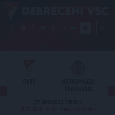
DVSC
NYÍREGYHÁZA
SPARTACUS
OTP BANK LIGA 3. FORDULÓ
2026.08.09. - 17
30
Nagyerdei Stadion
: