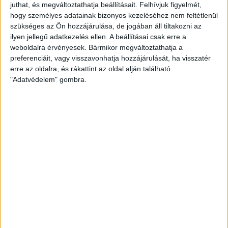
juthat, és megváltoztathatja beállításait.
Felhívjuk figyelmét,
KISVÁRDA MASTER GOOD-PUSKÁS AKADÉMIA FC
hogy személyes adatainak bizonyos kezeléséhez nem feltétlenül
20.00 (M4 Sport)
szükséges az Ön hozzájárulása, de jogában áll tiltakozni az
ilyen jellegű adatkezelés ellen. A beállításai csak erre a
03.07., szombat
weboldalra érvényesek. Bármikor megváltoztathatja a
preferenciáit, vagy visszavonhatja hozzájárulását, ha visszatér
erre az oldalra, és rákattint az oldal alján található
ZTE FC-ETO FC 17.00 (M4 Sport)
"Adatvédelem" gombra.
ÚJPEST FC-PAKSI FC 19.30 (M4 Sport)
03.08., vasárnap
MTK BUDAPEST-DVTK (M4 Sport)
KOLORCITY KAZINCBARCIKA SC-DVSC 17.45 (M4
Sport+)
NYÍREGYHÁZA SPARTACUS FC-FERENCVÁROSI TC
18.30 (M4 Sport)
26. forduló
03.13., péntek