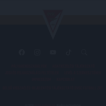
PÁLYARENDSZABÁLYOK
ADATKEZELÉSI TÁJÉKOZATÓ
JOGI ÉS FELHASZNÁLÁSI FELTÉTELEK
LEVÉL A SZERKESZTŐNEK
IMPRESSZUM
KAPCSOLAT
BELSŐ VISSZAÉLÉS-BEJELENTÉSI TÁJÉKOZTATÓ DVSC FUTBALL ZRT.
© 2026
DVSC Futball Zrt.
Minden jog fenntartva.