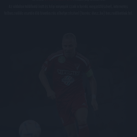
Az oldalon található írott és képi anyagok csak a forrás megjelölésével, internetes
felhasználás esetén élő hivatkozás elhelyezésével (forrás: dvsc.hu) használhatóak fel.