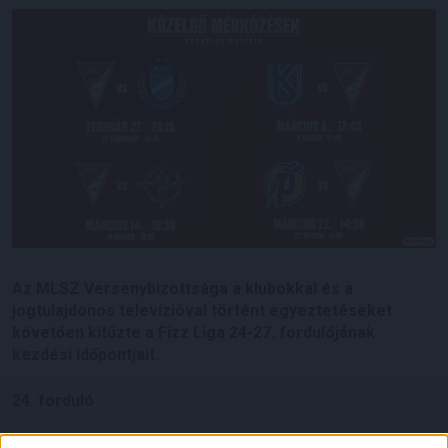
Az MLSZ Versenybizottsága a klubokkal és a
jogtulajdonos televízióval történt egyeztetéseket
követően kitűzte a Fizz Liga 24-27. fordulójának
kezdési időpontjait.
24. forduló
02.27. péntek