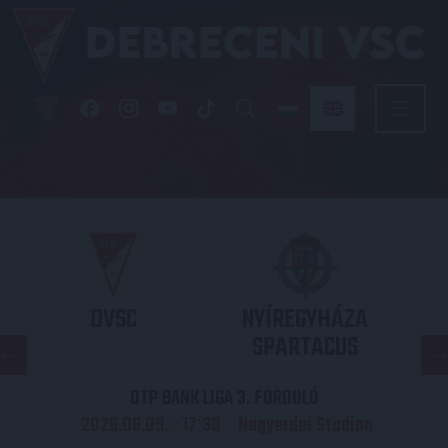
DVSC
NYÍREGYHÁZA
SPARTACUS
OTP BANK LIGA 3. FORDULÓ
2026.08.09. - 17
30
Nagyerdei Stadion
: