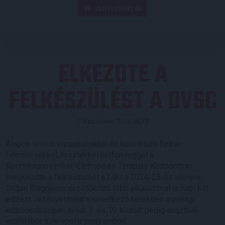
JEGYVÁSÁRLÁS
ELKEZDTE A
FELKÉSZÜLÉST A DVSC
Közzétéve: 2024.06.17.
Alapos orvosi vizsgálatokkal és különböző fizikai
felmérésekkel, tesztekkel hétfőn reggel a
Sportdiagnosztikai, Életmód és Terápiás Központban
megkezdte a felkészülést a Loki a 2024/25-ös idényre.
Srdjan Blagojevic vezetőedző több alkalommal is napi két
edzést vezényel majd a következő hetekben a pallagi
edzőcentrumban, július 7. és 19. között pedig ausztriai
edzőtábor szerepel a programban.