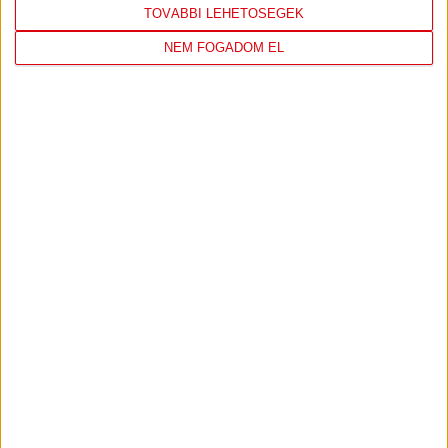
TOVÁBBI LEHETŐSÉGEK
NEM FOGADOM EL
DVSC
FC
COPENHAGEN
19
:
00
2026-08-
KONFERENCIA LIGA 3.
MECCS
06 19:00
SELEJTEZŐFDORDULÓ
RÉSZLETEI
TOVÁBBI EREDMÉNYEK