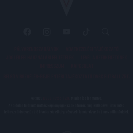
PÁLYARENDSZABÁLYOK
ADATKEZELÉSI TÁJÉKOZATÓ
JOGI ÉS FELHASZNÁLÁSI FELTÉTELEK
LEVÉL A SZERKESZTŐNEK
IMPRESSZUM
KAPCSOLAT
BELSŐ VISSZAÉLÉS-BEJELENTÉSI TÁJÉKOZTATÓ DVSC FUTBALL ZRT.
© 2026
DVSC Futball Zrt.
Minden jog fenntartva.
Az oldalon található írott és képi anyagok csak a forrás megjelölésével, internetes
felhasználás esetén élő hivatkozás elhelyezésével (forrás: dvsc.hu) használhatóak fel.