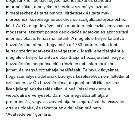
dolgozunk fel, például egyedi azonosítókat és standard
információkat, amelyeket az eszköz személyre szabott
hirdetésekhez és tartalomhoz, hirdetések és tartalmak
méréséhez, közönségmérésekhez és szolgáltatásfejlesztéshez
küld.
Az Ön engedélyével mi és a partnereink eszközleolvasásos
módszerrel szerzett pontos geolokációs adatokat és azonosítási
információkat is felhasználhatunk. A megfelelő helyre kattintva
hozzájárulhat ahhoz, hogy mi és a 1733 partnereink a fent
leírtak szerint adatkezelést végezzünk. Másik lehetőségként a
megfelelő helyre kattintva elutasíthatja a hozzájárulást, vagy a
LEGUTÓBBI HÍREK
hozzájárulás megadása előtt részletesebb információkhoz
juthat, és megváltoztathatja beállításait.
Felhívjuk figyelmét,
hogy személyes adatainak bizonyos kezeléséhez nem feltétlenül
VAJDA BOTOND
VASÁRNAP 100
:
szükséges az Ön hozzájárulása, de jogában áll tiltakozni az
SZÁZALÉKNÁL IS TÖBBET KELL BELEADNUNK
ilyen jellegű adatkezelés ellen. A beállításai csak erre a
weboldalra érvényesek. Bármikor megváltoztathatja a
2026.08.07.
preferenciáit, vagy visszavonhatja hozzájárulását, ha visszatér
A DVSC-FC Copenhagen Konferencia Liga mérkőzés
erre az oldalra, és rákattint az oldal alján található
örömteli eseménye volt, hogy sérüléséből felépülve
"Adatvédelem" gombra.
visszatért a pályára 22 éves szélsőnk, Vajda Botond.
Játékosunkat a visszatérésről és a vasárnapi, Nyíregyháza
elleni rangadóról is kérdeztük. – Nagyon örülök, hogy újra