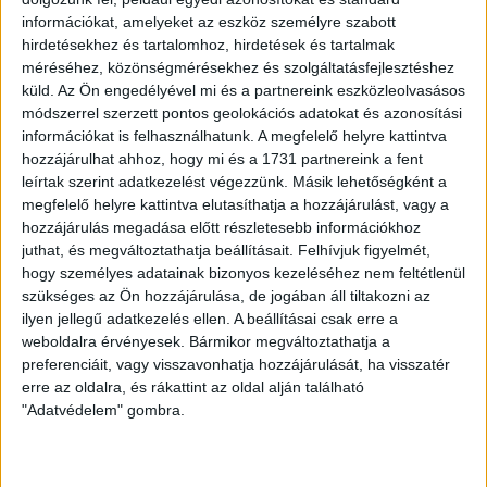
információkat, amelyeket az eszköz személyre szabott
hirdetésekhez és tartalomhoz, hirdetések és tartalmak
méréséhez, közönségmérésekhez és szolgáltatásfejlesztéshez
küld.
Az Ön engedélyével mi és a partnereink eszközleolvasásos
módszerrel szerzett pontos geolokációs adatokat és azonosítási
Due to registration problems, which affected tens of
információkat is felhasználhatunk. A megfelelő helyre kattintva
matches againstTurkish teams, our match, unfortunately,
hozzájárulhat ahhoz, hogy mi és a 1731 partnereink a fent
didn’t become an exception, we agreed with Bodrumspor to
leírtak szerint adatkezelést végezzünk. Másik lehetőségként a
cancel the planned match by mutual Agreement. Instead of
megfelelő helyre kattintva elutasíthatja a hozzájárulást, vagy a
the match, we will have a practice match between us. All
hozzájárulás megadása előtt részletesebb információkhoz
other matches will take place as was announced earlier. The
juthat, és megváltoztathatja beállításait.
Felhívjuk figyelmét,
next match will take place on January 10 vs Universitatea
hogy személyes adatainak bizonyos kezeléséhez nem feltétlenül
Cluj.
szükséges az Ön hozzájárulása, de jogában áll tiltakozni az
ilyen jellegű adatkezelés ellen. A beállításai csak erre a
LEGUTÓBBI HÍREK
weboldalra érvényesek. Bármikor megváltoztathatja a
preferenciáit, vagy visszavonhatja hozzájárulását, ha visszatér
erre az oldalra, és rákattint az oldal alján található
"Adatvédelem" gombra.
RENDKÍVÜLI HŐSÉG
TÖBB MÓDON IS
:
IGYEKSZIK SEGÍTENI A SZURKOLÓKAT A DVSC