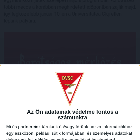
egymás közti játék szerepel majd a programban. Az összes
többi meccs a korábban meghirdetett időpontban zajlik majd,
így legközelebb január 10-én a Universitatea Cluj ellen
lépünk pályára.
Az Ön adatainak védelme fontos a
számunkra
Mi és partnereink tárolunk és/vagy férünk hozzá információkhoz
egy eszközön, például sütik formájában, és személyes adatokat
dolgozunk fel, például egyedi azonosítókat és standard