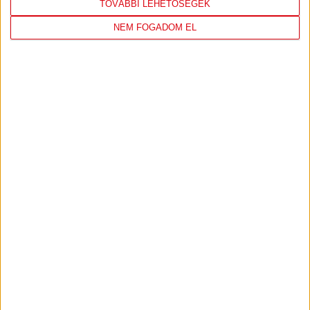
TOVÁBBI LEHETŐSÉGEK
NEM FOGADOM EL
ÚJPEST FC
DVSC
4
-
2
2026-08-02
OTP BANK LIGA 2.
MECCS
15:30
FORDULÓ
RÉSZLETEI
TOVÁBBI EREDMÉNYEK