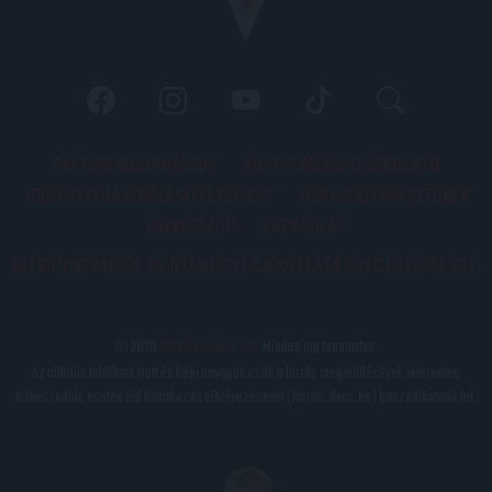
PÁLYARENDSZABÁLYOK
ADATKEZELÉSI TÁJÉKOZATÓ
JOGI ÉS FELHASZNÁLÁSI FELTÉTELEK
LEVÉL A SZERKESZTŐNEK
IMPRESSZUM
KAPCSOLAT
BELSŐ VISSZAÉLÉS-BEJELENTÉSI TÁJÉKOZTATÓ DVSC FUTBALL ZRT.
© 2026
DVSC Futball Zrt.
Minden jog fenntartva.
Az oldalon található írott és képi anyagok csak a forrás megjelölésével, internetes
felhasználás esetén élő hivatkozás elhelyezésével (forrás: dvsc.hu) használhatóak fel.