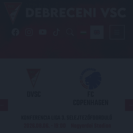
DVSC
FC
COPENHAGEN
KONFERENCIA LIGA 3. SELEJTEZŐFDORDULÓ
2026.08.06. - 19
00
Nagyerdei Stadion
: