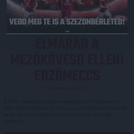
JEGYVÁSÁRLÁS
ELMARAD A
MEZŐKÖVESD ELLENI
EDZŐMECCS
Közzétéve: 2022.01.13.
A DVSC labdarúgócsapata eredetileg egy Mezőkövesd
elleni edzőmérkőzéssel zárta volna a felkészülés második
hetét, ám a járványhelyzet miatt elmarad a vasárnapi
találkozó.