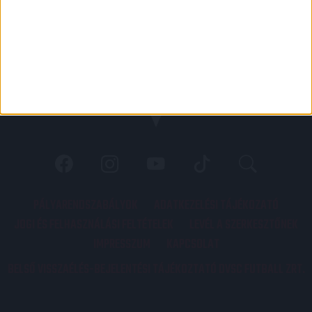
PÁLYARENDSZABÁLYOK
ADATKEZELÉSI TÁJÉKOZATÓ
JOGI ÉS FELHASZNÁLÁSI FELTÉTELEK
LEVÉL A SZERKESZTŐNEK
IMPRESSZUM
KAPCSOLAT
BELSŐ VISSZAÉLÉS-BEJELENTÉSI TÁJÉKOZTATÓ DVSC FUTBALL ZRT.