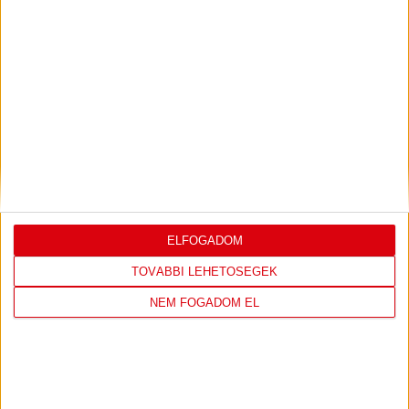
LEGUTÓBBI EREDMÉNY
DVSC
FC
ELFOGADOM
COPENHAGEN
TOVÁBBI LEHETŐSÉGEK
0
-
3
NEM FOGADOM EL
2026-08-
KONFERENCIA LIGA 3.
MECCS
06 19:00
SELEJTEZŐFDORDULÓ
RÉSZLETEI