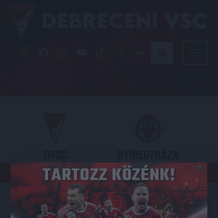
DVSC
NYÍREGYHÁZA
×
SPARTACUS
OTP BANK LIGA 3. FORDULÓ
2026.08.09. - 17
30
Nagyerdei Stadion
: