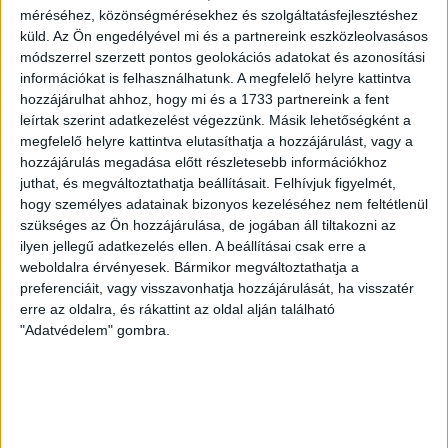
születésű támadó a debreceni Titászban, majd a DMTE-ben
méréséhez, közönségmérésekhez és szolgáltatásfejlesztéshez
kezdte, később játszott Pécsen, az Újpestben, az FTC-ben
küld.
Az Ön engedélyével mi és a partnereink eszközleolvasásos
és a Videotonban is, ám pályafutása csúcspontját
módszerrel szerzett pontos geolokációs adatokat és azonosítási
egyértelműen a Lokiban töltött évek jelentették. A népszerű
információkat is felhasználhatunk. A megfelelő helyre kattintva
Gurigának hihetetlen érzéke volt a játékhoz és a
hozzájárulhat ahhoz, hogy mi és a 1733 partnereink a fent
leírtak szerint adatkezelést végezzünk. Másik lehetőségként a
gólszerzéshez, amit jól mutat, hogy a DMVSC-ben eltöltött
megfelelő helyre kattintva elutasíthatja a hozzájárulást, vagy a
[…]
hozzájárulás megadása előtt részletesebb információkhoz
Bővebben →
juthat, és megváltoztathatja beállításait.
Felhívjuk figyelmét,
hogy személyes adatainak bizonyos kezeléséhez nem feltétlenül
VAJDA BOTOND
VASÁRNAP 100
:
szükséges az Ön hozzájárulása, de jogában áll tiltakozni az
ilyen jellegű adatkezelés ellen. A beállításai csak erre a
SZÁZALÉKNÁL IS TÖBBET KELL BELEADNUNK
weboldalra érvényesek. Bármikor megváltoztathatja a
preferenciáit, vagy visszavonhatja hozzájárulását, ha visszatér
2026.08.07.
erre az oldalra, és rákattint az oldal alján található
A DVSC-FC Copenhagen Konferencia Liga mérkőzés
"Adatvédelem" gombra.
örömteli eseménye volt, hogy sérüléséből felépülve
visszatért a pályára 22 éves szélsőnk, Vajda Botond.
Játékosunkat a visszatérésről és a vasárnapi, Nyíregyháza
elleni rangadóról is kérdeztük. – Nagyon örülök, hogy újra
pályára léphettem tétmeccsen, hiszen majdnem négy