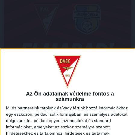
LEGUTÓBBI HÍREK
Az Ön adatainak védelme fontos a
számunkra
70 ÉVES LETT KEREKES GYÖRGY, A VALAHA
Mi és partnereink tárolunk és/vagy férünk hozzá információkhoz
VOLT EGYIK LEGJOBB DEBRECENI CSATÁR
egy eszközön, például sütik formájában, és személyes adatokat
dolgozunk fel, például egyedi azonosítókat és standard
2026.08.08.
információkat, amelyeket az eszköz személyre szabott
Ma ünnepli 70. születésnapját Kerekes György. A debreceni
hirdetésekhez és tartalomhoz, hirdetések és tartalmak