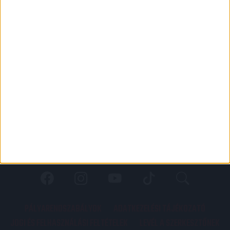
PÁLYARENDSZABÁLYOK
ADATKEZELÉSI TÁJÉKOZATÓ
JOGI ÉS FELHASZNÁLÁSI FELTÉTELEK
LEVÉL A SZERKESZTŐNEK