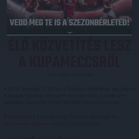
JEGYVÁSÁRLÁS
ÉLŐ KÖZVETÍTÉS LESZ
A KUPAMECCSRŐL
Közzétéve: 2018.10.30.
A DVSC szerdán 12.30-kor a Teskánd otthonában lép pályára
a Magyar Kupában. Mint arról beszámoltunk, a találkozót
streamen keresztül élőben láthatják majd szurkolóink.
A mérkőzést a Zalaegerszeg Televízió adja majd, és
erre a linkre kattintva
érhető el a közvetítés.