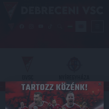
DVSC
NYÍREGYHÁZA
×
SPARTACUS
OTP BANK LIGA 3. FORDULÓ
2026.08.09. - 17
30
Nagyerdei Stadion
: