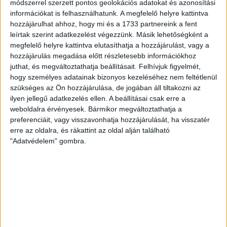
kezdte, később játszott Pécsen, az Újpestben, az FTC-ben
módszerrel szerzett pontos geolokációs adatokat és azonosítási
és a Videotonban is, ám pályafutása csúcspontját
információkat is felhasználhatunk. A megfelelő helyre kattintva
egyértelműen a Lokiban töltött évek jelentették. A népszerű
hozzájárulhat ahhoz, hogy mi és a 1733 partnereink a fent
Gurigának hihetetlen érzéke volt a játékhoz és a
leírtak szerint adatkezelést végezzünk. Másik lehetőségként a
megfelelő helyre kattintva elutasíthatja a hozzájárulást, vagy a
gólszerzéshez, amit jól mutat, hogy a DMVSC-ben eltöltött
hozzájárulás megadása előtt részletesebb információkhoz
[…]
juthat, és megváltoztathatja beállításait.
Felhívjuk figyelmét,
Bővebben →
hogy személyes adatainak bizonyos kezeléséhez nem feltétlenül
szükséges az Ön hozzájárulása, de jogában áll tiltakozni az
VAJDA BOTOND
VASÁRNAP 100
:
ilyen jellegű adatkezelés ellen. A beállításai csak erre a
weboldalra érvényesek. Bármikor megváltoztathatja a
SZÁZALÉKNÁL IS TÖBBET KELL BELEADNUNK
preferenciáit, vagy visszavonhatja hozzájárulását, ha visszatér
erre az oldalra, és rákattint az oldal alján található
2026.08.07.
"Adatvédelem" gombra.
A DVSC-FC Copenhagen Konferencia Liga mérkőzés
örömteli eseménye volt, hogy sérüléséből felépülve
visszatért a pályára 22 éves szélsőnk, Vajda Botond.
Játékosunkat a visszatérésről és a vasárnapi, Nyíregyháza
elleni rangadóról is kérdeztük. – Nagyon örülök, hogy újra
pályára léphettem tétmeccsen, hiszen majdnem négy
hónapot kellett kihagynom. Az is pozitívum, hogy egy ilyen
erős ellenfél ellen játszhattam […]