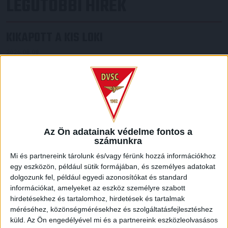
LEGUTÓBBI HÍREK
KIKAPOTT A KIS LOKI
2026.08.08.
A DVSC II. szombaton Pallagon a Füzesabony gárdáját
fogadta az NB III. Észak-keleti csoport 3. fordulójában, s
ezúttal nem tudott pontot szerezni. NB III. Észak-keleti
csoport, 3. forduló. DVSC II.-Füzesabony 1-2 (1-1). Pallag,
200 néző, vezette: Oswald D. DVSC II.: Tuska – Myrtaj (Kiss
M., 46.), Farkas T., Macsó (Lovas, 75.), Vincze T., Hermann
(Gyenti, […]
Az Ön adatainak védelme fontos a
számunkra
Bővebben →
Mi és partnereink tárolunk és/vagy férünk hozzá információkhoz
egy eszközön, például sütik formájában, és személyes adatokat
70 ÉVES LETT KEREKES GYÖRGY, A VALAHA
dolgozunk fel, például egyedi azonosítókat és standard
VOLT EGYIK LEGJOBB DEBRECENI CSATÁR
információkat, amelyeket az eszköz személyre szabott
hirdetésekhez és tartalomhoz, hirdetések és tartalmak
Ma ünnepli 70. születésnapját Kerekes György. A debreceni
méréséhez, közönségmérésekhez és szolgáltatásfejlesztéshez
születésű támadó a debreceni Titászban, majd a DMTE-ben
küld.
Az Ön engedélyével mi és a partnereink eszközleolvasásos