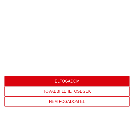
LEGUTÓBBI EREDMÉNY
DVSC
FC
ELFOGADOM
COPENHAGEN
TOVÁBBI LEHETŐSÉGEK
0
-
3
NEM FOGADOM EL
2026-08-
KONFERENCIA LIGA 3.
MECCS