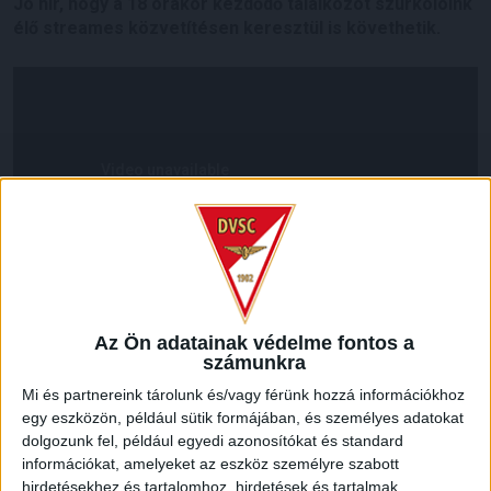
Jó hír, hogy a 18 órakor kezdődő találkozót szurkolóink
élő streames közvetítésen keresztül is követhetik.
Az Ön adatainak védelme fontos a
számunkra
LEGUTÓBBI HÍREK
Mi és partnereink tárolunk és/vagy férünk hozzá információkhoz
egy eszközön, például sütik formájában, és személyes adatokat
dolgozunk fel, például egyedi azonosítókat és standard
KIKAPOTT A KIS LOKI
információkat, amelyeket az eszköz személyre szabott
hirdetésekhez és tartalomhoz, hirdetések és tartalmak