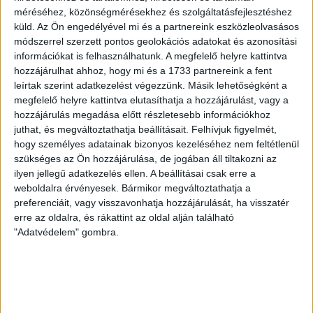
2026.08.08.
méréséhez, közönségmérésekhez és szolgáltatásfejlesztéshez
A DVSC II. szombaton Pallagon a Füzesabony gárdáját
küld.
Az Ön engedélyével mi és a partnereink eszközleolvasásos
fogadta az NB III. Észak-keleti csoport 3. fordulójában, s
módszerrel szerzett pontos geolokációs adatokat és azonosítási
ezúttal nem tudott pontot szerezni. NB III. Észak-keleti
információkat is felhasználhatunk. A megfelelő helyre kattintva
csoport, 3. forduló. DVSC II.-Füzesabony 1-2 (1-1). Pallag,
hozzájárulhat ahhoz, hogy mi és a 1733 partnereink a fent
200 néző, vezette: Oswald D. DVSC II.: Tuska – Myrtaj (Kiss
leírtak szerint adatkezelést végezzünk. Másik lehetőségként a
M., 46.), Farkas T., Macsó (Lovas, 75.), Vincze T., Hermann
megfelelő helyre kattintva elutasíthatja a hozzájárulást, vagy a
(Gyenti, […]
hozzájárulás megadása előtt részletesebb információkhoz
juthat, és megváltoztathatja beállításait.
Felhívjuk figyelmét,
Bővebben →
hogy személyes adatainak bizonyos kezeléséhez nem feltétlenül
szükséges az Ön hozzájárulása, de jogában áll tiltakozni az
70 ÉVES LETT KEREKES GYÖRGY, A VALAHA
ilyen jellegű adatkezelés ellen. A beállításai csak erre a
weboldalra érvényesek. Bármikor megváltoztathatja a
VOLT EGYIK LEGJOBB DEBRECENI CSATÁR
preferenciáit, vagy visszavonhatja hozzájárulását, ha visszatér
Ma ünnepli 70. születésnapját Kerekes György. A debreceni
erre az oldalra, és rákattint az oldal alján található
születésű támadó a debreceni Titászban, majd a DMTE-ben
"Adatvédelem" gombra.
kezdte, később játszott Pécsen, az Újpestben, az FTC-ben
és a Videotonban is, ám pályafutása csúcspontját
egyértelműen a Lokiban töltött évek jelentették. A népszerű
Gurigának hihetetlen érzéke volt a játékhoz és a
gólszerzéshez, amit jól mutat, hogy a DMVSC-ben eltöltött