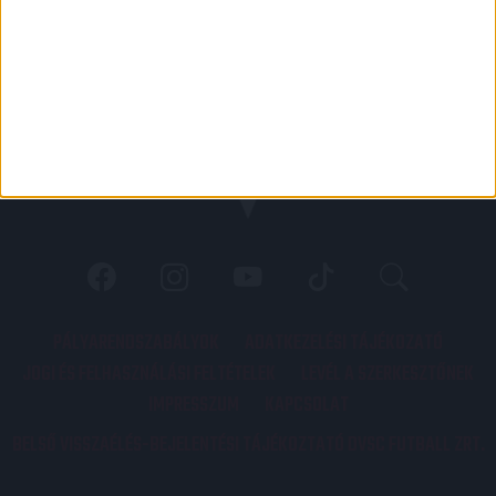
PÁLYARENDSZABÁLYOK
ADATKEZELÉSI TÁJÉKOZATÓ
JOGI ÉS FELHASZNÁLÁSI FELTÉTELEK
LEVÉL A SZERKESZTŐNEK
IMPRESSZUM
KAPCSOLAT
BELSŐ VISSZAÉLÉS-BEJELENTÉSI TÁJÉKOZTATÓ DVSC FUTBALL ZRT.