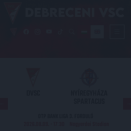
DVSC
NYÍREGYHÁZA
SPARTACUS
OTP BANK LIGA 3. FORDULÓ
2026.08.09. - 17
30
Nagyerdei Stadion
: