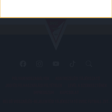
PÁLYARENDSZABÁLYOK
ADATKEZELÉSI TÁJÉKOZATÓ
JOGI ÉS FELHASZNÁLÁSI FELTÉTELEK
LEVÉL A SZERKESZTŐNEK
IMPRESSZUM
KAPCSOLAT
BELSŐ VISSZAÉLÉS-BEJELENTÉSI TÁJÉKOZTATÓ DVSC FUTBALL ZRT.