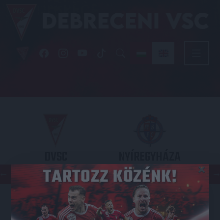
DVSC
NYÍREGYHÁZA
×
SPARTACUS
OTP BANK LIGA 3. FORDULÓ
2026.08.09. - 17
30
Nagyerdei Stadion
: