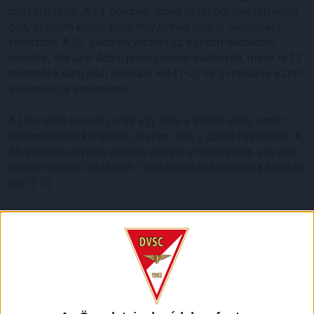
csúsztatással. A 24. percben ismét az utóbbi lőhetett volna
gólt, azonban kecsegtető helyzetben nem jó megoldást
választott. A 26. percben viszont az egykori debreceni
nevelés, Rokszin Ádám jó megoldást eszközölt, mikor is 23
méterről a kapu jobb oldalába lőtt (1-0), megszerezve ezzel
a vezetést a Szolnoknak.
A Loki tehát csakúgy, mint egy hete a Siófok ellen, ismét
hátrányból volt kénytelen játszani. Sőt, 2 gólos hátrányból! A
36. percben ugyanis növelte előnyét a hazai gárda, egy jobb
oldalról bejövő labda után Tisza közelről, középről a sarokba
lőtt (2-0).
A szünetben tehát volt mit megbeszélni a debreceni
öltözőben, Kondás Elemér kettőt cserélt is. A második
játékrészt jobban nyitotta a DVSC, az 52. minutumban
Ferenczi remek passzából Sós került helyzetbe, de a hazai
kapus bravúrral védeni tudott, egy perccel később 24
méterről Ferenczi találta el a kapufát. Nyomott a cívisvárosi
alakulat, az 55. percben Dzsudzsákot lökték fel a 16-oson