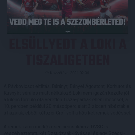
JEGYVÁSÁRLÁS
ELSÜLLYEDT A LOKI A
TISZALIGETBEN
Közzétéve: 2021.02.06.
A Pávkovicsot eltiltás, Bárányt, Bényei Ágostont, Korhutot és
Kusnyírt sérülés miatt nélkülöző Loki nem igazán kezdte jól
a kilenc forduló óta veretlen Tisza-partiak elleni meccset, a
10. percben például 20 másodperc alatt 3 ziccert hibáztak el
a hazaiak, ebből kétszer Gróf volt a hős két remek védéssel.
A remek iramú mérkőzésen nemsokára a DVSC is
veszélyeztetett, két Dzsudzsák-lövéssel és egy Szécsi-