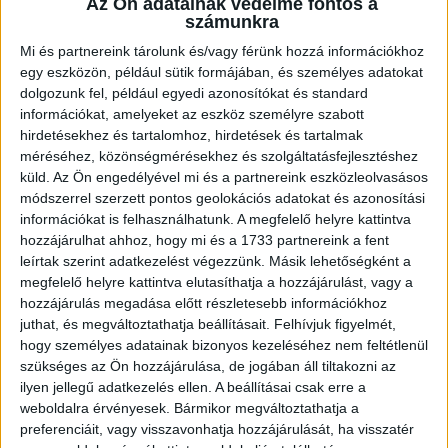
Az Ön adatainak védelme fontos a
belül, Bódi pedig büntetőből szépíteni tudott (2-1).
számunkra
Mi és partnereink tárolunk és/vagy férünk hozzá információkhoz
Az utolsó félóra úgy kezdődött, hogy a játékvezető kiállította
egy eszközön, például sütik formájában, és személyes adatokat
(elküldte a kipadtól) a szolnoki edzőt, Csábi Józsefet, a
dolgozunk fel, például egyedi azonosítókat és standard
DVSC pedig megpróbált egyenlíteni. Ez nem sikerült, meddő
információkat, amelyeket az eszköz személyre szabott
volt a fölény, noha például a 77. percben Haris lövése után
hirdetésekhez és tartalomhoz, hirdetések és tartalmak
Sós nem járt messze góltól. A véghajrában hiába volt
méréséhez, közönségmérésekhez és szolgáltatásfejlesztéshez
erőteljes a debreceni labdabirtoklás, nem jött össze a
küld.
Az Ön engedélyével mi és a partnereink eszközleolvasásos
döntetlen sem. Folytatás szerdán a kupában a DEAC ellen.
módszerrel szerzett pontos geolokációs adatokat és azonosítási
információkat is felhasználhatunk. A megfelelő helyre kattintva
Merkantil Bank Liga, 23. forduló.
hozzájárulhat ahhoz, hogy mi és a 1733 partnereink a fent
leírtak szerint adatkezelést végezzünk. Másik lehetőségként a
Szolnok-DVSC 2-1 (2-0).
megfelelő helyre kattintva elutasíthatja a hozzájárulást, vagy a
hozzájárulás megadása előtt részletesebb információkhoz
juthat, és megváltoztathatja beállításait.
Felhívjuk figyelmét,
Szolnok, Tiszaligeti Stadion, zárt kapuk mögött. Vezette:
hogy személyes adatainak bizonyos kezeléséhez nem feltétlenül
Csonka.
szükséges az Ön hozzájárulása, de jogában áll tiltakozni az
ilyen jellegű adatkezelés ellen. A beállításai csak erre a
Szolnok:
Molnár-Farkas – Rokszin, Bárdos, Horgosi,
weboldalra érvényesek. Bármikor megváltoztathatja a
Csirmaz (Tajti, 56.), Szabó B. (Lakatos, 67.), Kurdics (Kotula,
preferenciáit, vagy visszavonhatja hozzájárulását, ha visszatér
87.), Kovács O., Kónya, Tamás, Tisza K. Vezetőedző: Csábi