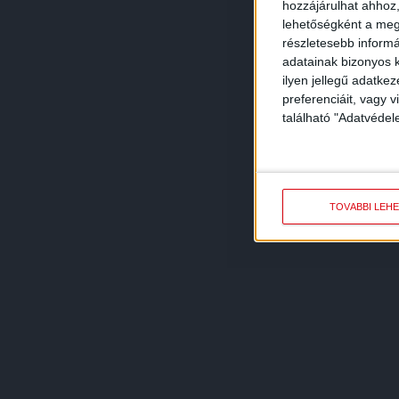
hozzájárulhat ahhoz,
lehetőségként a megf
részletesebb informác
adatainak bizonyos k
ilyen jellegű adatke
preferenciáit, vagy v
található "Adatvéde
TOVÁBBI LEH