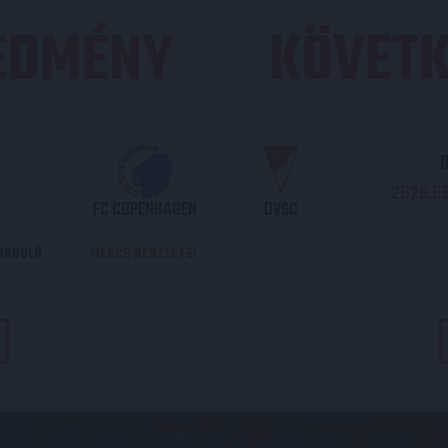
REDMÉNY
KÖVETK
O
2026.08
FC COPENHAGEN
DVSC
DORDULÓ
MECCS RÉSZLETEI