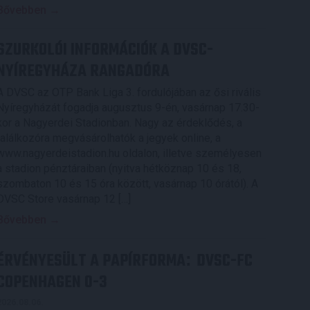
Bővebben →
SZURKOLÓI INFORMÁCIÓK A DVSC-
NYÍREGYHÁZA RANGADÓRA
A DVSC az OTP Bank Liga 3. fordulójában az ősi rivális
Nyíregyházát fogadja augusztus 9-én, vasárnap 17.30-
kor a Nagyerdei Stadionban. Nagy az érdeklődés, a
találkozóra megvásárolhatók a jegyek online, a
www.nagyerdeistadion.hu oldalon, illetve személyesen
a stadion pénztáraiban (nyitva hétköznap 10 és 18,
szombaton 10 és 15 óra között, vasárnap 10 órától). A
DVSC Store vasárnap 12 […]
Bővebben →
ÉRVÉNYESÜLT A PAPÍRFORMA
DVSC-FC
:
COPENHAGEN 0-3
2026.08.06.