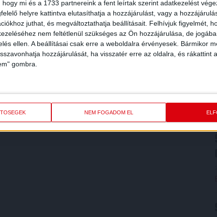
 hogy mi és a 1733 partnereink a fent leírtak szerint adatkezelést vég
elelő helyre kattintva elutasíthatja a hozzájárulást, vagy a hozzájárul
iókhoz juthat, és megváltoztathatja beállításait.
Felhívjuk figyelmét, 
ezeléséhez nem feltétlenül szükséges az Ön hozzájárulása, de jogában 
zelés ellen. A beállításai csak erre a weboldalra érvényesek. Bármikor m
isszavonhatja hozzájárulását, ha visszatér erre az oldalra, és rákattint a
lem" gombra.
ETŐSÉGEK
NEM FOGADOM EL
EL