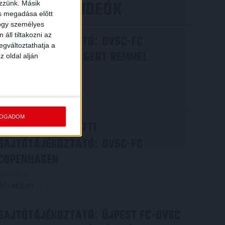
LEGÚJABB VIDEÓK
ezzünk. Másik
ás megadása előtt
hogy személyes
áll tiltakozni az
SAJTÓTÁJÉKOZTATÓ
DVSC-FC
:
egváltoztathatja a
COPENHAGEN 0-3, GERT REMMEL
z oldal alján
ÉRTÉKELÉSE
2026.08.07.
Bővebben →
FOGADOM
VIDEÓ! MECCS ELŐTTI
SAJTÓTÁJÉKOZTATÓ
DVSC-FC
:
COPENHAGEN
2026.08.05.
Bővebben →
SAJTÓTÁJÉKOZTATÓ
ÚJPEST FC-DVSC
: