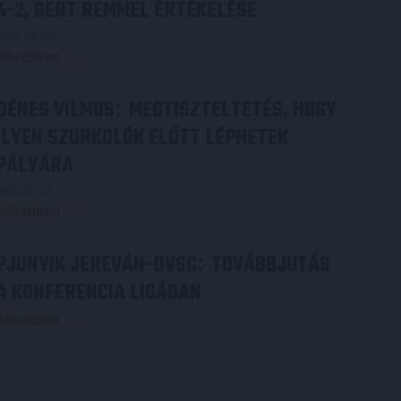
4-2, GERT REMMEL ÉRTÉKELÉSE
2026.08.03.
Bővebben →
DÉNES VILMOS
MEGTISZTELTETÉS, HOGY
:
ILYEN SZURKOLÓK ELŐTT LÉPHETEK
PÁLYÁRA
2026.07.31.
Bővebben →
PJUNYIK JEREVÁN-DVSC
TOVÁBBJUTÁS
:
A KONFERENCIA LIGÁBAN
Bővebben →