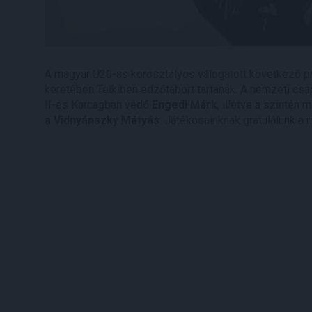
A magyar U20-as korosztályos válogatott következő pr
keretében Telkiben edzőtábort tartanak. A nemzeti cs
II-es Karcagban védő
Engedi Márk
, illetve a szinté
a Vidnyánszky Mátyás
. Játékosainknak gratulálunk a