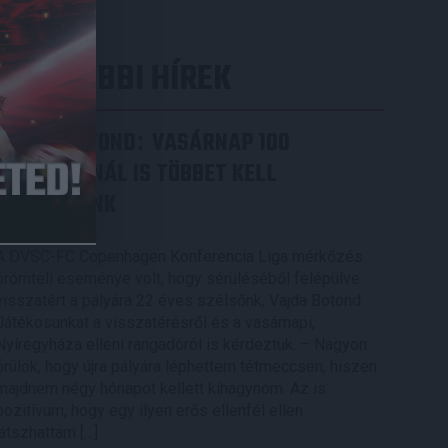
LEGUTÓBBI HÍREK
VAJDA BOTOND
VASÁRNAP 100
:
SZÁZALÉKNÁL IS TÖBBET KELL
BELEADNUNK
2026.08.07.
A DVSC-FC Copenhagen Konferencia Liga mérkőzés
örömteli eseménye volt, hogy sérüléséből felépülve
visszatért a pályára 22 éves szélsőnk, Vajda Botond.
Játékosunkat a visszatérésről és a vasárnapi,
Nyíregyháza elleni rangadóról is kérdeztük. – Nagyon
örülök, hogy újra pályára léphettem tétmeccsen, hiszen
majdnem négy hónapot kellett kihagynom. Az is
pozitívum, hogy egy ilyen erős ellenfél ellen
játszhattam […]