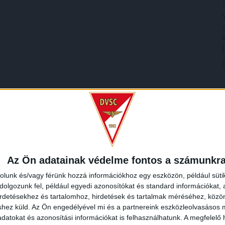
Az Ön adatainak védelme fontos a számunkr
rolunk és/vagy férünk hozzá információkhoz egy eszközön, például süti
olgozunk fel, például egyedi azonosítókat és standard információkat,
irdetésekhez és tartalomhoz, hirdetések és tartalmak méréséhez, kö
shez küld.
Az Ön engedélyével mi és a partnereink eszközleolvasásos m
datokat és azonosítási információkat is felhasználhatunk. A megfelelő h