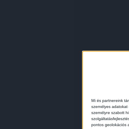
Mi és partnereink tá
személyes adatokat d
személyre szabott h
szolgáltatásfejleszté
pontos geolokációs a