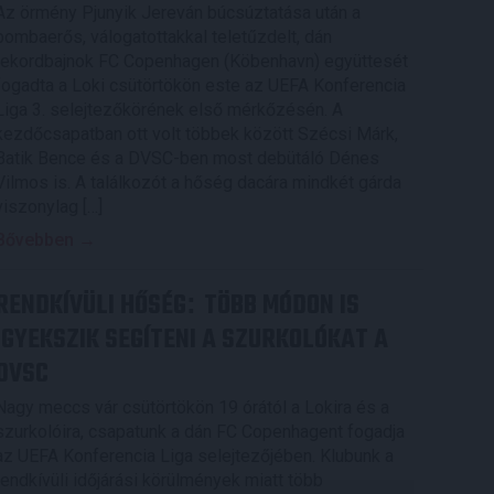
Az örmény Pjunyik Jereván búcsúztatása után a
bombaerős, válogatottakkal teletűzdelt, dán
rekordbajnok FC Copenhagen (Köbenhavn) együttesét
fogadta a Loki csütörtökön este az UEFA Konferencia
Liga 3. selejtezőkörének első mérkőzésén. A
kezdőcsapatban ott volt többek között Szécsi Márk,
Batik Bence és a DVSC-ben most debütáló Dénes
Vilmos is. A találkozót a hőség dacára mindkét gárda
viszonylag […]
Bővebben →
RENDKÍVÜLI HŐSÉG
TÖBB MÓDON IS
:
IGYEKSZIK SEGÍTENI A SZURKOLÓKAT A
DVSC
Nagy meccs vár csütörtökön 19 órától a Lokira és a
szurkolóira, csapatunk a dán FC Copenhagent fogadja
az UEFA Konferencia Liga selejtezőjében. Klubunk a
rendkívüli időjárási körülmények miatt több