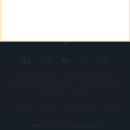
PÁLYARENDSZABÁLYOK
ADATKEZELÉSI TÁJÉKOZATÓ
JOGI ÉS FELHASZNÁLÁSI FELTÉTELEK
LEVÉL A SZERKESZTŐNEK
IMPRESSZUM
KAPCSOLAT
BELSŐ VISSZAÉLÉS-BEJELENTÉSI TÁJÉKOZTATÓ DVSC FUTBALL ZRT.
© 2026
DVSC Futball Zrt.
Minden jog fenntartva.