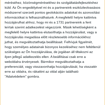
LEGUTÓBBI HÍREK
méréséhez, közönségmérésekhez és szolgáltatásfejlesztéshez
küld.
Az Ön engedélyével mi és a partnereink eszközleolvasásos
módszerrel szerzett pontos geolokációs adatokat és azonosítási
MEGÚJULT AZ AJÁNDÉKBOLT, CSÜTÖRTÖKÖN
információkat is felhasználhatunk. A megfelelő helyre kattintva
hozzájárulhat ahhoz, hogy mi és a 1731 partnereink a fent
NYIT A DVSC STORE!
leírtak szerint adatkezelést végezzünk. Másik lehetőségként a
megfelelő helyre kattintva elutasíthatja a hozzájárulást, vagy a
2026.08.05.
hozzájárulás megadása előtt részletesebb információkhoz
Ízléses, korszerű külsővel és belsővel, megújult kínálattal
juthat, és megváltoztathatja beállításait.
Felhívjuk figyelmét,
vár mindenkit a DVSC felújítás után csütörtökön 16 órakor
hogy személyes adatainak bizonyos kezeléséhez nem feltétlenül
újra nyitó ajándékboltja, a DVSC Store. Érdemes ellátogatni
szükséges az Ön hozzájárulása, de jogában áll tiltakozni az
az üzletbe, amely pénteken 10 és 18 óra, szombaton 10 és
ilyen jellegű adatkezelés ellen. A beállításai csak erre a
15 óra között, vasárnap pedig 12 órától várja a szurkolókat.
weboldalra érvényesek. Bármikor megváltoztathatja a
Hajrá, Loki!
preferenciáit, vagy visszavonhatja hozzájárulását, ha visszatér
Bővebben →
erre az oldalra, és rákattint az oldal alján található
"Adatvédelem" gombra.
DVSC-COPENHAGEN
ELINDULT
:
JEGYÉRTÉKESÍTÉS, MINDEN TUDNIVALÓ ITT!
2026.08.04.
Az örmény Pjunyik Jereván elleni továbbjutás után a DVSC