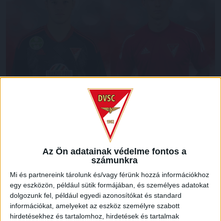
Az
U18-as (2006)
korosztályos válogatott következő
programját
2023 október 1. és 4.
között rendezik meg,
melynek keretében nemzeti csapatunk október 4-én 11.30-
tól
egy felkészülési mérkőzést játszik Ausztria
Az Ön adatainak védelme fontos a
válogatottja ellen
Telkiben.
számunkra
Mi és partnereink tárolunk és/vagy férünk hozzá információkhoz
A válogatott keretbe meghívót kapott 17 éves kapusunk,
egy eszközön, például sütik formájában, és személyes adatokat
Engedi Márk, és szintén 17 éves védőnk, Hornyák Csaba is.
dolgozunk fel, például egyedi azonosítókat és standard
Sok sikert, srácok!
információkat, amelyeket az eszköz személyre szabott
hirdetésekhez és tartalomhoz, hirdetések és tartalmak