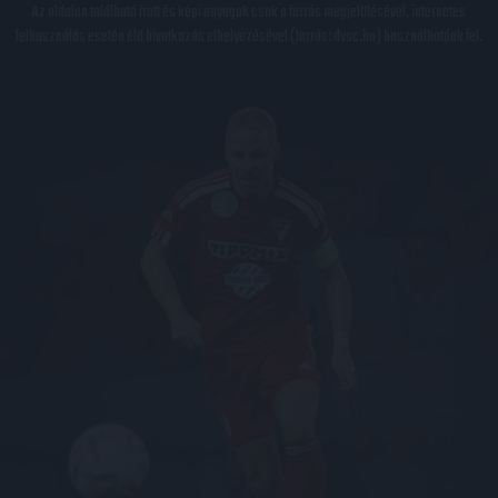
Az oldalon található írott és képi anyagok csak a forrás megjelölésével, internetes
felhasználás esetén élő hivatkozás elhelyezésével (forrás: dvsc.hu) használhatóak fel.