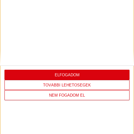
LEGUTÓBBI EREDMÉNY
ÚJPEST FC
DVSC
ELFOGADOM
TOVÁBBI LEHETŐSÉGEK
4
-
2
NEM FOGADOM EL
2026-08-02
OTP BANK LIGA 2.
MECCS
15:30
FORDULÓ
RÉSZLETEI