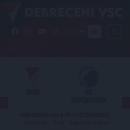
DVSC
FC
COPENHAGEN
KONFERENCIA LIGA 3. SELEJTEZŐFDORDULÓ
2026.08.06. - 19
00
Nagyerdei Stadion
: