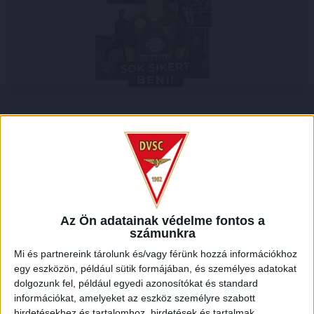
Kölcsönben az NB II-es BVSC-nél tölti a következő idényt
Erdélyi Benedek, a Loki 18 éves kapusa. A tehetséges
játékos -akivel klubunk nemrég hosszabbított szerződést –
így a másodosztályban, sok játéklehetőség mellett fejlődhet
tovább. Erdélyi Benedeknek sok sikert kívánunk!
LEGUTÓBBI HÍREK
Az Ön adatainak védelme fontos a
számunkra
Mi és partnereink tárolunk és/vagy férünk hozzá információkhoz
70 ÉVES LETT KEREKES GYÖRGY, A VALAHA
egy eszközön, például sütik formájában, és személyes adatokat
dolgozunk fel, például egyedi azonosítókat és standard
VOLT EGYIK LEGJOBB DEBRECENI CSATÁR
információkat, amelyeket az eszköz személyre szabott
2026.08.08.
hirdetésekhez és tartalomhoz, hirdetések és tartalmak