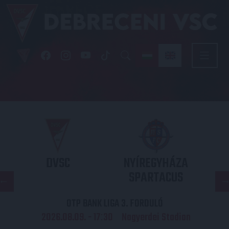
DVSC
NYÍREGYHÁZA
SPARTACUS
OTP BANK LIGA 3. FORDULÓ
2026.08.09. - 17
30
Nagyerdei Stadion
: