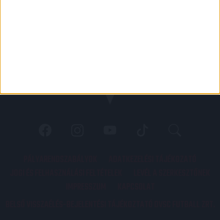
PÁLYARENDSZABÁLYOK
ADATKEZELÉSI TÁJÉKOZATÓ
JOGI ÉS FELHASZNÁLÁSI FELTÉTELEK
LEVÉL A SZERKESZTŐNEK
IMPRESSZUM
KAPCSOLAT
BELSŐ VISSZAÉLÉS-BEJELENTÉSI TÁJÉKOZTATÓ DVSC FUTBALL ZRT.