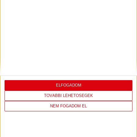
LEGUTÓBBI EREDMÉNY
DVSC
FC
ELFOGADOM
COPENHAGEN
TOVÁBBI LEHETŐSÉGEK
NEM FOGADOM EL
0
-
3
2026-08-
KONFERENCIA LIGA 3.
MECCS