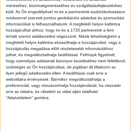
Ma ünnepli 70. születésnapját Kerekes György. A debreceni
méréséhez, közönségmérésekhez és szolgáltatásfejlesztéshez
küld.
Az Ön engedélyével mi és a partnereink eszközleolvasásos
születésű támadó a debreceni Titászban, majd a DMTE-ben
módszerrel szerzett pontos geolokációs adatokat és azonosítási
kezdte, később játszott Pécsen, az Újpestben, az FTC-ben
információkat is felhasználhatunk. A megfelelő helyre kattintva
és a Videotonban is, ám pályafutása csúcspontját
hozzájárulhat ahhoz, hogy mi és a 1733 partnereink a fent
egyértelműen a Lokiban töltött évek jelentették. A népszerű
leírtak szerint adatkezelést végezzünk. Másik lehetőségként a
Gurigának hihetetlen érzéke volt a játékhoz és a
megfelelő helyre kattintva elutasíthatja a hozzájárulást, vagy a
gólszerzéshez, amit jól mutat, hogy a DMVSC-ben eltöltött
hozzájárulás megadása előtt részletesebb információkhoz
[…]
juthat, és megváltoztathatja beállításait.
Felhívjuk figyelmét,
Bővebben →
hogy személyes adatainak bizonyos kezeléséhez nem feltétlenül
szükséges az Ön hozzájárulása, de jogában áll tiltakozni az
ilyen jellegű adatkezelés ellen. A beállításai csak erre a
VAJDA BOTOND
VASÁRNAP 100
:
weboldalra érvényesek. Bármikor megváltoztathatja a
SZÁZALÉKNÁL IS TÖBBET KELL BELEADNUNK
preferenciáit, vagy visszavonhatja hozzájárulását, ha visszatér
erre az oldalra, és rákattint az oldal alján található
2026.08.07.
"Adatvédelem" gombra.
A DVSC-FC Copenhagen Konferencia Liga mérkőzés
örömteli eseménye volt, hogy sérüléséből felépülve
visszatért a pályára 22 éves szélsőnk, Vajda Botond.
Játékosunkat a visszatérésről és a vasárnapi, Nyíregyháza
elleni rangadóról is kérdeztük. – Nagyon örülök, hogy újra