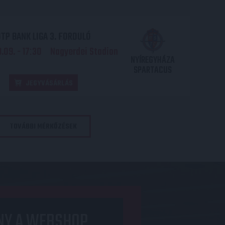
TP BANK LIGA 3. FORDULÓ
.09. - 17
30
Nagyerdei Stadion
:
NYÍREGYHÁZA
SPARTACUS
JEGYVÁSÁRLÁS
TOVÁBBI MÉRKŐZÉSEK
NY A WEBSHOP