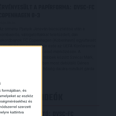
ÉRVÉNYESÜLT A PAPÍRFORMA
DVSC-FC
:
COPENHAGEN 0-3
2026.08.06.
Az örmény Pjunyik Jereván búcsúztatása után a
bombaerős, válogatottakkal teletűzdelt, dán
rekordbajnok FC Copenhagen (Köbenhavn) együttesét
fogadta a Loki csütörtökön este az UEFA Konferencia
Liga 3. selejtezőkörének első mérkőzésén. A
kezdőcsapatban ott volt többek között Szécsi Márk,
Batik Bence és a DVSC-ben most debütáló Dénes
Vilmos is. A találkozót a hőség dacára mindkét gárda
viszonylag […]
a
Bővebben →
k formájában, és
LEGÚJABB VIDEÓK
 amelyeket az eszköz
zönségmérésekhez és
ódszerrel szerzett
SAJTÓTÁJÉKOZTATÓ
DVSC-FC
:
elyre kattintva