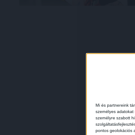
Mi és partnereink tá
személyes adatokat d
személyre szabott h
szolgáltatásfejleszté
pontos geolokációs a