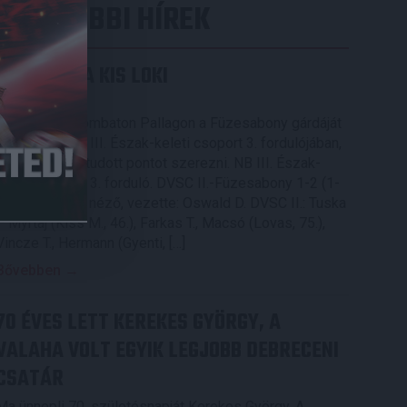
LEGUTÓBBI HÍREK
KIKAPOTT A KIS LOKI
2026.08.08.
A DVSC II. szombaton Pallagon a Füzesabony gárdáját
fogadta az NB III. Észak-keleti csoport 3. fordulójában,
s ezúttal nem tudott pontot szerezni. NB III. Észak-
keleti csoport, 3. forduló. DVSC II.-Füzesabony 1-2 (1-
1). Pallag, 200 néző, vezette: Oswald D. DVSC II.: Tuska
– Myrtaj (Kiss M., 46.), Farkas T., Macsó (Lovas, 75.),
Vincze T., Hermann (Gyenti, […]
Bővebben →
70 ÉVES LETT KEREKES GYÖRGY, A
VALAHA VOLT EGYIK LEGJOBB DEBRECENI
CSATÁR
Ma ünnepli 70. születésnapját Kerekes György. A