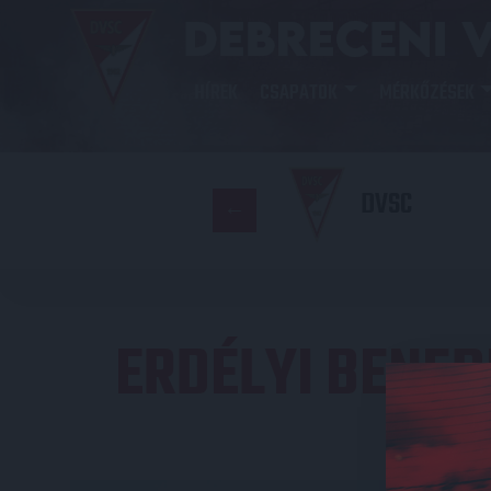
HÍREK
CSAPATOK
MÉRKŐZÉSEK
DVSC
ERDÉLYI BENED