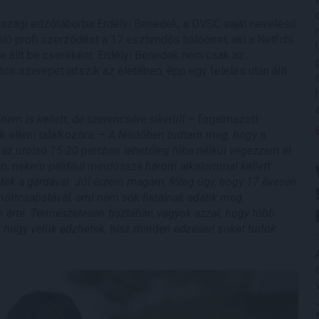
kországi edzőtáborba Erdélyi Benedek, a DVSC saját nevelésű
ló profi szerződést a 17 esztendős hálóőrrel, aki a Netfchi
e állt be csereként. Erdélyi Benedek nem csak az
tos szerepet játszik az életében, épp egy felelés után állt
nem is kellett, de szerencsére sikerült
– fogalmazott
 elleni találkozóra. –
A félidőben tudtam meg, hogy a
 az utolsó 15-20 percben lehetőleg hiba nélkül végezzem el
rán, nekem például mindössze három alkalommal kellett
etek a gárdával. Jól érzem magam, főleg úgy, hogy 17 évesen
ttcsapatával, ami nem sok fiatalnak adatik meg.
érte. Természetesen tisztában vagyok azzal, hogy több
ök, hogy velük edzhetek, hisz minden edzésen sokat tudok