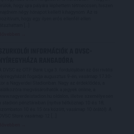
örülök, hogy újra pályára léphettem tétmeccsen, hiszen
majdnem négy hónapot kellett kihagynom. Az is
pozitívum, hogy egy ilyen erős ellenfél ellen
játszhattam […]
Bővebben →
SZURKOLÓI INFORMÁCIÓK A DVSC-
NYÍREGYHÁZA RANGADÓRA
A DVSC az OTP Bank Liga 3. fordulójában az ősi rivális
Nyíregyházát fogadja augusztus 9-én, vasárnap 17.30-
kor a Nagyerdei Stadionban. Nagy az érdeklődés, a
találkozóra megvásárolhatók a jegyek online, a
www.nagyerdeistadion.hu oldalon, illetve személyesen
a stadion pénztáraiban (nyitva hétköznap 10 és 18,
szombaton 10 és 15 óra között, vasárnap 10 órától). A
DVSC Store vasárnap 12 […]
Bővebben →