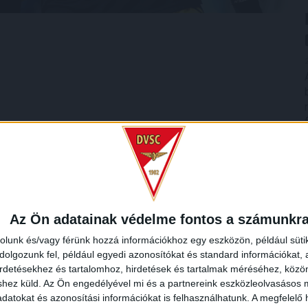
Az Ön adatainak védelme fontos a számunkr
rolunk és/vagy férünk hozzá információkhoz egy eszközön, például süti
olgozunk fel, például egyedi azonosítókat és standard információkat,
irdetésekhez és tartalomhoz, hirdetések és tartalmak méréséhez, kö
shez küld.
Az Ön engedélyével mi és a partnereink eszközleolvasásos m
datokat és azonosítási információkat is felhasználhatunk. A megfelelő h