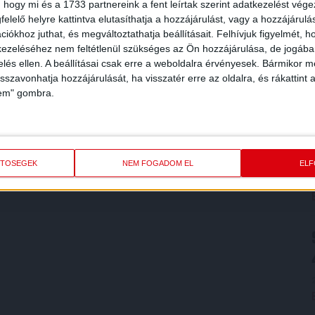
 hogy mi és a 1733 partnereink a fent leírtak szerint adatkezelést vég
elelő helyre kattintva elutasíthatja a hozzájárulást, vagy a hozzájárul
iókhoz juthat, és megváltoztathatja beállításait.
Felhívjuk figyelmét, 
ezeléséhez nem feltétlenül szükséges az Ön hozzájárulása, de jogában 
zelés ellen. A beállításai csak erre a weboldalra érvényesek. Bármikor m
isszavonhatja hozzájárulását, ha visszatér erre az oldalra, és rákattint a
lem" gombra.
ETŐSÉGEK
NEM FOGADOM EL
EL