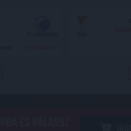
O
2026.08
FC COPENHAGEN
DVSC
DORDULÓ
MECCS RÉSZLETEI
PBA ÉS VÁLASSZ
IRÁ