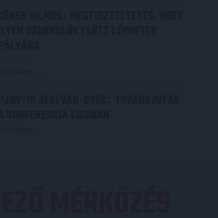
DÉNES VILMOS
MEGTISZTELTETÉS, HOGY
:
ILYEN SZURKOLÓK ELŐTT LÉPHETEK
PÁLYÁRA
2026.07.31.
Bővebben →
PJUNYIK JEREVÁN-DVSC
TOVÁBBJUTÁS
:
A KONFERENCIA LIGÁBAN
Bővebben →
EZŐ MÉRKŐZÉS