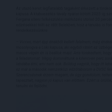
Az utazó keret legfiatalabb tagjaként érkezett a törö
kapusa. A klubvezetés tavaly nyáron kötött 2025-ig szó
Fergana elleni felkészülési mérkőzés utolsó 20 percér
edzésekkel tölti az időt Belekben, hisz a tanulás is fon
rendelkezésünkre.
–
Vicces, mert épp énekből kellett felelnem, még énekel
mosolyogva a Loki kapusa, aki egyből rátért az üzbégek
meccs végén én is beállok majd. Arra törekedtem, hogy
a feladatomat. Végig domináltunk a kilencven perc so
labdába érni, ami nem sok.
Boldog vagyok, hogy itt leh
ez már a második nemzetközi edzőtáborom a DVSC felnő
Szerencsésnek érzem magam, de úgy gondolom, tettem 
tapasztalt, nagyon jó kapus van előttem. Ezért is örül
tanulni és fejlődni.