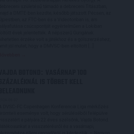
debreceni születésű támadó a debreceni Titászban,
majd a DMTE-ben kezdte, később játszott Pécsen, az
Újpestben, az FTC-ben és a Videotonban is, ám
pályafutása csúcspontját egyértelműen a Lokiban
töltött évek jelentették. A népszerű Gurigának
hihetetlen érzéke volt a játékhoz és a gólszerzéshez,
amit jól mutat, hogy a DMVSC-ben eltöltött […]
Bővebben →
VAJDA BOTOND
VASÁRNAP 100
:
SZÁZALÉKNÁL IS TÖBBET KELL
BELEADNUNK
2026.08.07.
A DVSC-FC Copenhagen Konferencia Liga mérkőzés
örömteli eseménye volt, hogy sérüléséből felépülve
visszatért a pályára 22 éves szélsőnk, Vajda Botond.
Játékosunkat a visszatérésről és a vasárnapi,
Nyíregyháza elleni rangadóról is kérdeztük. – Nagyon