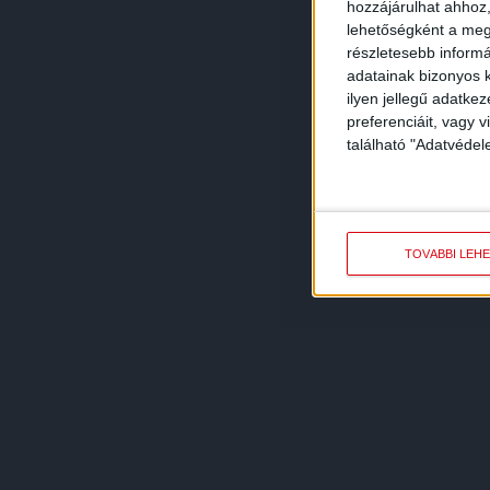
hozzájárulhat ahhoz,
lehetőségként a megf
részletesebb informác
adatainak bizonyos k
ilyen jellegű adatke
preferenciáit, vagy v
található "Adatvéde
TOVÁBBI LEH