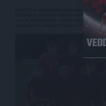
Férfi U19-es válogatottunk négy csapatos, rangos
Írországban. A nemzeti együttes keretének tagja a
a csatár Batai Tamás is. A házigazdák elleni mér
válogatottunk pedig Batai Tamás és Pesti Zoltán g