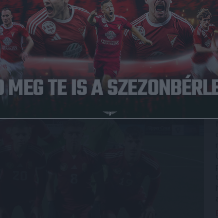
 nemzetközi tornán szerepel a héten Észak-
 DVSC két ifjú kitűnősége, a kapus Erdélyi Benedek és
kőzésen mindketten kezdőként kaptak lehetőséget,
óljával 2-1-re legyőzte a házigazdákat
.