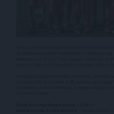
Az
mlsz.hu
beszámolója szerint az első félidőben a ma
látványos megoldással fűszerezve. A 29. percben egy ba
hálóba, ez volt az első félidő egyetlen találata (0-1). 
csípett el egy rossz hazaadást a hazai kapu előtt, és hi
A hazaiak kétgólos hátrányban sem tudtak változtatni a
veszélyesebb helyzeteket. A 88. percben egy szöglet u
egyenlítésre nem maradt erejük, a magyar válogatott a
győzelmet aratott.
Észak-Írország-Magyarország 1-2 (0-1)
Magyarország: Erdélyi Benedek
– Kocsis Gergely, A