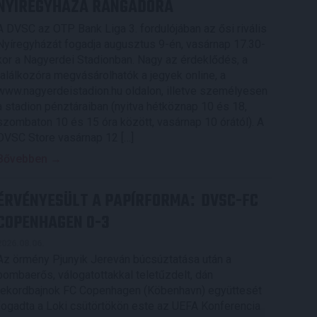
NYÍREGYHÁZA RANGADÓRA
A DVSC az OTP Bank Liga 3. fordulójában az ősi rivális
Nyíregyházát fogadja augusztus 9-én, vasárnap 17.30-
kor a Nagyerdei Stadionban. Nagy az érdeklődés, a
találkozóra megvásárolhatók a jegyek online, a
www.nagyerdeistadion.hu oldalon, illetve személyesen
a stadion pénztáraiban (nyitva hétköznap 10 és 18,
szombaton 10 és 15 óra között, vasárnap 10 órától). A
DVSC Store vasárnap 12 […]
Bővebben →
ÉRVÉNYESÜLT A PAPÍRFORMA
DVSC-FC
:
COPENHAGEN 0-3
2026.08.06.
Az örmény Pjunyik Jereván búcsúztatása után a
bombaerős, válogatottakkal teletűzdelt, dán
rekordbajnok FC Copenhagen (Köbenhavn) együttesét
fogadta a Loki csütörtökön este az UEFA Konferencia