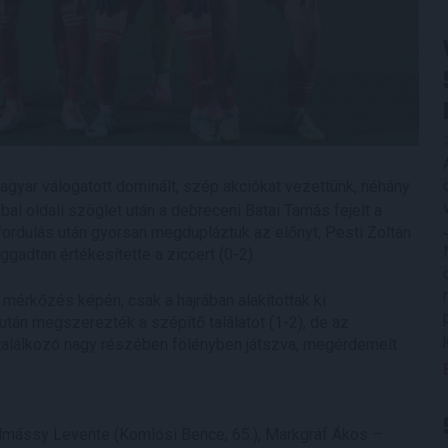
gyar válogatott dominált, szép akciókat vezettünk, néhány
l oldali szöglet után a debreceni Batai Tamás fejelt a
A fordulás után gyorsan megdupláztuk az előnyt, Pesti Zoltán
ggadtan értékesítette a ziccert (0-2).
 mérkőzés képén, csak a hajrában alakítottak ki
tán megszerezték a szépítő találatot (1-2), de az
 találkozó nagy részében fölényben játszva, megérdemelt
lmássy Levente (Komlósi Bence, 65.), Markgráf Ákos –