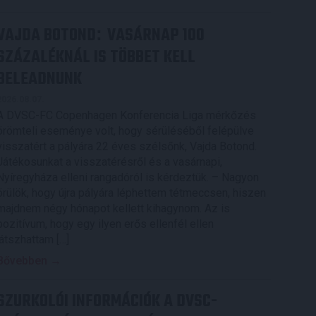
VAJDA BOTOND
VASÁRNAP 100
:
SZÁZALÉKNÁL IS TÖBBET KELL
BELEADNUNK
2026.08.07.
A DVSC-FC Copenhagen Konferencia Liga mérkőzés
örömteli eseménye volt, hogy sérüléséből felépülve
visszatért a pályára 22 éves szélsőnk, Vajda Botond.
Játékosunkat a visszatérésről és a vasárnapi,
Nyíregyháza elleni rangadóról is kérdeztük. – Nagyon
örülök, hogy újra pályára léphettem tétmeccsen, hiszen
majdnem négy hónapot kellett kihagynom. Az is
pozitívum, hogy egy ilyen erős ellenfél ellen
játszhattam […]
Bővebben →
SZURKOLÓI INFORMÁCIÓK A DVSC-