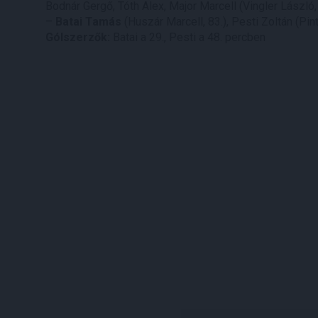
Bodnár Gergő, Tóth Alex, Major Marcell (Vingler László,
–
Batai Tamás
(Huszár Marcell, 83.), Pesti Zoltán (Pinté
Gólszerzők:
Batai a 29., Pesti a 48. percben