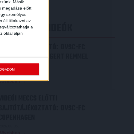
[…]
ezzünk. Másik
ás megadása előtt
Bővebben →
hogy személyes
áll tiltakozni az
LEGÚJABB VIDEÓK
egváltoztathatja a
z oldal alján
SAJTÓTÁJÉKOZTATÓ
DVSC-FC
:
COPENHAGEN 0-3, GERT REMMEL
ÉRTÉKELÉSE
FOGADOM
2026.08.07.
Bővebben →
VIDEÓ! MECCS ELŐTTI
SAJTÓTÁJÉKOZTATÓ
DVSC-FC
:
COPENHAGEN
2026.08.05.
Bővebben →