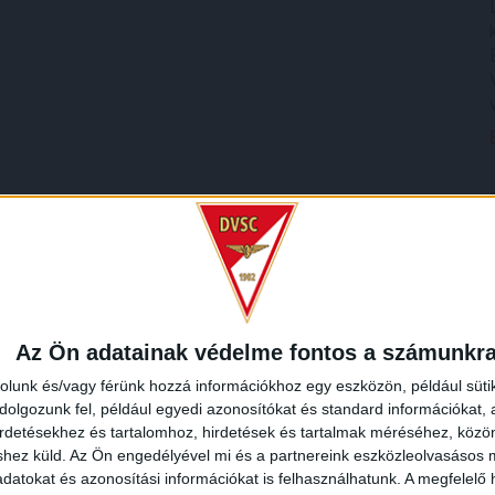
Az Ön adatainak védelme fontos a számunkr
rolunk és/vagy férünk hozzá információkhoz egy eszközön, például süti
olgozunk fel, például egyedi azonosítókat és standard információkat,
irdetésekhez és tartalomhoz, hirdetések és tartalmak méréséhez, kö
shez küld.
Az Ön engedélyével mi és a partnereink eszközleolvasásos m
datokat és azonosítási információkat is felhasználhatunk. A megfelelő h