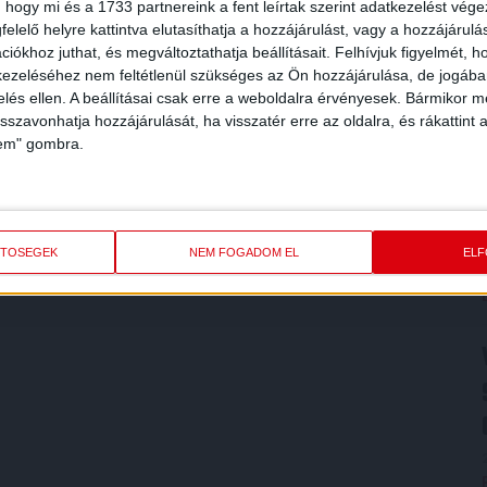
 hogy mi és a 1733 partnereink a fent leírtak szerint adatkezelést vég
elelő helyre kattintva elutasíthatja a hozzájárulást, vagy a hozzájárul
iókhoz juthat, és megváltoztathatja beállításait.
Felhívjuk figyelmét, 
ezeléséhez nem feltétlenül szükséges az Ön hozzájárulása, de jogában 
zelés ellen. A beállításai csak erre a weboldalra érvényesek. Bármikor m
isszavonhatja hozzájárulását, ha visszatér erre az oldalra, és rákattint a
lem" gombra.
ETŐSÉGEK
NEM FOGADOM EL
EL