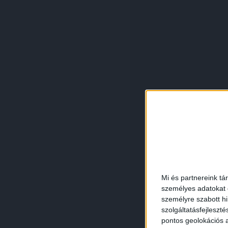
Mi és partnereink tá
személyes adatokat d
személyre szabott h
szolgáltatásfejleszté
pontos geolokációs a