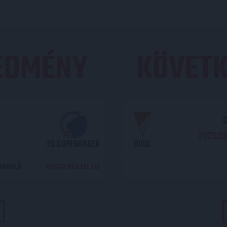
REDMÉNY
KÖVETK
O
2026.08
FC COPENHAGEN
DVSC
DORDULÓ
MECCS RÉSZLETEI