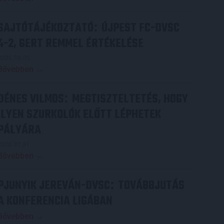
SAJTÓTÁJÉKOZTATÓ
ÚJPEST FC-DVSC
:
4-2, GERT REMMEL ÉRTÉKELÉSE
2026.08.03.
Bővebben →
DÉNES VILMOS
MEGTISZTELTETÉS, HOGY
:
ILYEN SZURKOLÓK ELŐTT LÉPHETEK
PÁLYÁRA
2026.07.31.
Bővebben →
PJUNYIK JEREVÁN-DVSC
TOVÁBBJUTÁS
:
A KONFERENCIA LIGÁBAN
Bővebben →