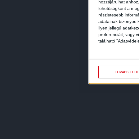
hozzájárulhat ahhoz,
lehetőségként a megf
részletesebb informác
adatainak bizonyos k
ilyen jellegű adatke
preferenciáit, vagy v
található "Adatvéde
TOVÁBBI LEH