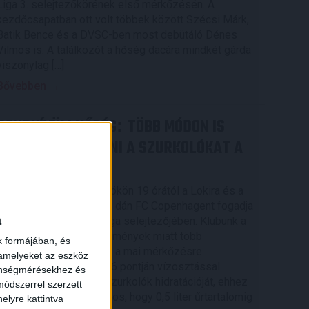
Liga 3. selejtezőkörének első mérkőzésén. A
kezdőcsapatban ott volt többek között Szécsi Márk,
Batik Bence és a DVSC-ben most debütáló Dénes
Vilmos is. A találkozót a hőség dacára mindkét gárda
viszonylag […]
Bővebben →
RENDKÍVÜLI HŐSÉG
TÖBB MÓDON IS
:
IGYEKSZIK SEGÍTENI A SZURKOLÓKAT A
DVSC
Nagy meccs vár csütörtökön 19 órától a Lokira és a
szurkolóira, csapatunk a dán FC Copenhagent fogadja
a
az UEFA Konferencia Liga selejtezőjében. Klubunk a
rendkívüli időjárási körülmények miatt több
k formájában, és
intézkedésről is döntött a mai mérkőzésre
 amelyeket az eszköz
vonatkozóan. A stadion 6 pontján vízosztással
zönségmérésekhez és
igyekszünk segíteni a szurkolók hidratációját, ehhez
ódszerrel szerzett
kapcsolódóan az is fontos, hogy 0,5 liter űrtartalomig
elyre kattintva