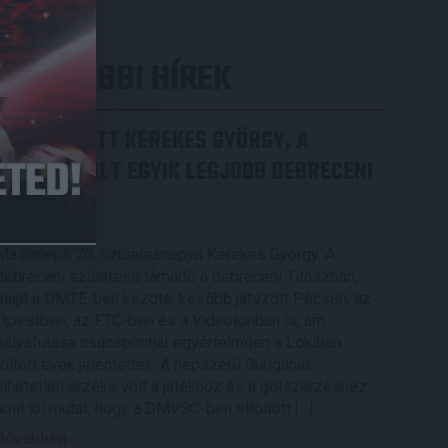
LEGUTÓBBI HÍREK
70 ÉVES LETT KEREKES GYÖRGY, A
VALAHA VOLT EGYIK LEGJOBB DEBRECENI
CSATÁR
2026.08.08.
Ma ünnepli 70. születésnapját Kerekes György. A
debreceni születésű támadó a debreceni Titászban,
majd a DMTE-ben kezdte, később játszott Pécsen, az
Újpestben, az FTC-ben és a Videotonban is, ám
pályafutása csúcspontját egyértelműen a Lokiban
töltött évek jelentették. A népszerű Gurigának
hihetetlen érzéke volt a játékhoz és a gólszerzéshez,
amit jól mutat, hogy a DMVSC-ben eltöltött […]
Bővebben →