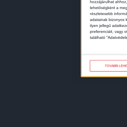
hozzájárulhat ahhoz,
lehetőségként a megf
részletesebb informác
adatainak bizonyos k
ilyen jellegű adatke
preferenciáit, vagy v
található "Adatvéde
TOVÁBBI LEH