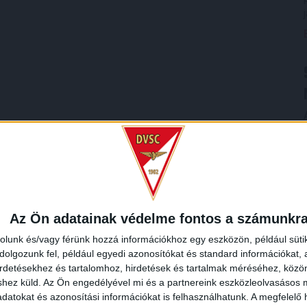
Az Ön adatainak védelme fontos a számunkr
rolunk és/vagy férünk hozzá információkhoz egy eszközön, például süti
olgozunk fel, például egyedi azonosítókat és standard információkat,
irdetésekhez és tartalomhoz, hirdetések és tartalmak méréséhez, kö
shez küld.
Az Ön engedélyével mi és a partnereink eszközleolvasásos m
datokat és azonosítási információkat is felhasználhatunk. A megfelelő h