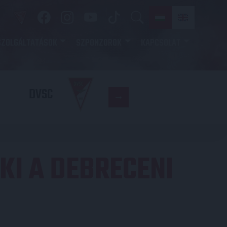
SZOLGÁLTATÁSOK
SZPONZOROK
KAPCSOLAT
DVSC
DVSC
KI A DEBRECENI