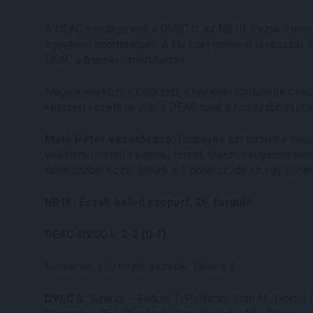
A DEAC vendége volt a DVSC II. az NB III. Észak-keleti
egyetemi sporttelepen. A kis Loki remekel tavasszal, a fo
DEAC a bajnoki címért harcol.
Maga a mérkőzés kiélezett, a hajrában fordulatos csa
kétszeri vezetése után a DEAC csak a hosszabbításban 
Máté Péter vezetőedző:
Többnyire azt történt a mec
véletlenül harcol a bajnoki címért. Összességében büs
találkozóba. Közel álltunk a 3 ponthoz, de az egy pontna
NB III., Észak-keleti csoport, 26. forduló.
DEAC-DVSC II. 2-2 (0-1).
Debrecen, 300 néző. Vezette: Takács T.
DVSC II.:
Szondi – Farkas T., Pellumbi, Tóth M., Doktor (