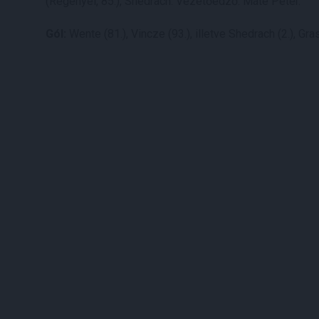
(Regenyei, 85.), Shedrach. Vezetőedző: Máté Péter.
Gól:
Wente (81.), Vincze (93.), illetve Shedrach (2.), Gras