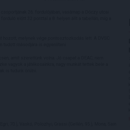
 csoportjának 26. fordulójában, vasárnap a Dóczy utcai
rduló előtt 32 ponttal a 8. helyen állt a tabellán, míg a
tát hozott, melynek vége pontosztozkodás lett. A DVSC
tudott másodjára is egyenlíteni.
csen, amit szerettünk volna. Jó csapat a DEAC, nem
zke vagyok a játékosainkra, nagy munkát tettek bele a
k is tudunk örülni.
Egri, 70.), Vaskó, Polozhyi, Grassi (Gellén, 95.), Mona, Sain