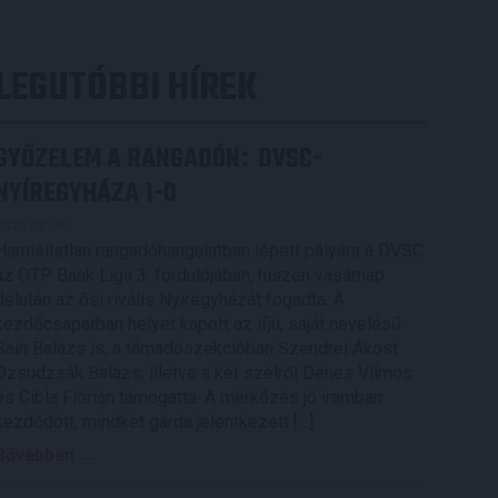
LEGUTÓBBI HÍREK
GYŐZELEM A RANGADÓN
DVSC-
:
NYÍREGYHÁZA 1-0
2026.08.09.
Hamisítatlan rangadóhangulatban lépett pályára a DVSC
az OTP Bank Liga 3. fordulójában, hiszen vasárnap
délután az ősi rivális Nyíregyházát fogadta. A
kezdőcsapatban helyet kapott az ifjú, saját nevelésű
Sain Balázs is, a támadószekcióban Szendrei Ákost
Dzsudzsák Balázs, illetve a két szélről Dénes Vilmos
és Cibla Flórián támogatta. A mérkőzés jó iramban
kezdődött, mindkét gárda jelentkezett […]
Bővebben →