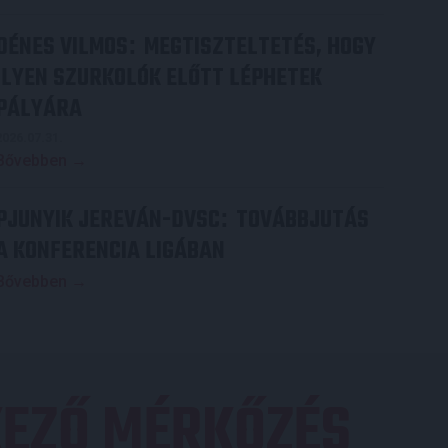
DÉNES VILMOS
MEGTISZTELTETÉS, HOGY
:
ILYEN SZURKOLÓK ELŐTT LÉPHETEK
PÁLYÁRA
2026.07.31.
Bővebben →
PJUNYIK JEREVÁN-DVSC
TOVÁBBJUTÁS
:
A KONFERENCIA LIGÁBAN
Bővebben →
EZŐ MÉRKŐZÉS