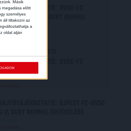
ezzünk. Másik
SAJTÓTÁJÉKOZTATÓ
DVSC-FC
:
ás megadása előtt
hogy személyes
COPENHAGEN 0-3, GERT REMMEL
áll tiltakozni az
ÉRTÉKELÉSE
egváltoztathatja a
z oldal alján
Bővebben →
VIDEÓ! MECCS ELŐTTI
SAJTÓTÁJÉKOZTATÓ
DVSC-FC
:
COPENHAGEN
FOGADOM
2026.08.05.
Bővebben →
SAJTÓTÁJÉKOZTATÓ
ÚJPEST FC-DVSC
:
4-2, GERT REMMEL ÉRTÉKELÉSE
2026.08.03.
Bővebben →