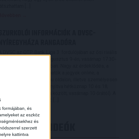
játszhattam […]
Bővebben →
SZURKOLÓI INFORMÁCIÓK A DVSC-
NYÍREGYHÁZA RANGADÓRA
A DVSC az OTP Bank Liga 3. fordulójában az ősi rivális
Nyíregyházát fogadja augusztus 9-én, vasárnap 17.30-
kor a Nagyerdei Stadionban. Nagy az érdeklődés, a
találkozóra megvásárolhatók a jegyek online, a
www.nagyerdeistadion.hu oldalon, illetve személyesen
×
a stadion pénztáraiban (nyitva hétköznap 10 és 18,
szombaton 10 és 15 óra között, vasárnap 10 órától). A
a
DVSC Store vasárnap 12 […]
k formájában, és
Bővebben →
 amelyeket az eszköz
zönségmérésekhez és
LEGÚJABB VIDEÓK
ódszerrel szerzett
elyre kattintva