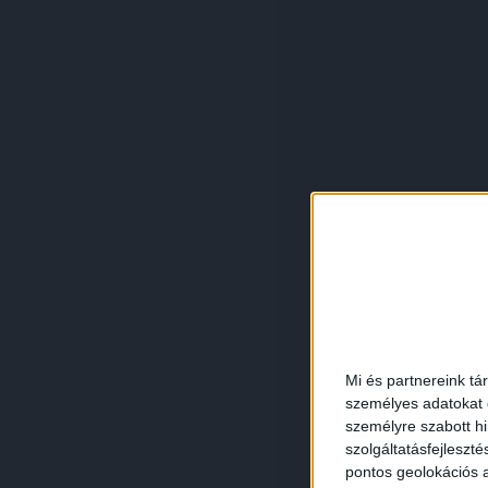
Mi és partnereink tá
személyes adatokat d
személyre szabott h
szolgáltatásfejleszté
pontos geolokációs a