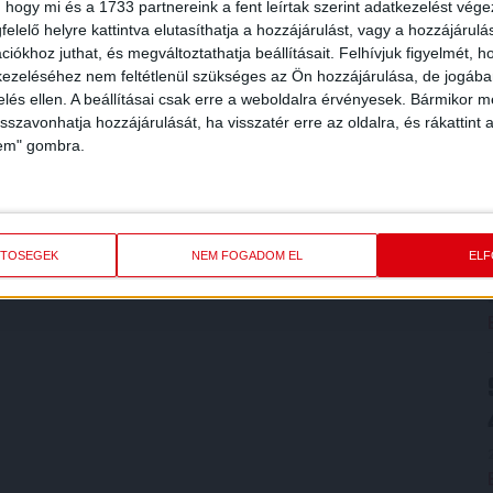
 hogy mi és a 1733 partnereink a fent leírtak szerint adatkezelést vég
elelő helyre kattintva elutasíthatja a hozzájárulást, vagy a hozzájárul
iókhoz juthat, és megváltoztathatja beállításait.
Felhívjuk figyelmét, 
ezeléséhez nem feltétlenül szükséges az Ön hozzájárulása, de jogában 
zelés ellen. A beállításai csak erre a weboldalra érvényesek. Bármikor m
isszavonhatja hozzájárulását, ha visszatér erre az oldalra, és rákattint a
lem" gombra.
ETŐSÉGEK
NEM FOGADOM EL
EL