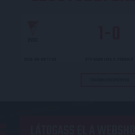
1
-
0
DVSC
2026-08-09 17:30
OTP BANK LIGA 3. FORDULÓ
TOVÁBBI EREDMÉNYEK
LÁTOGASS EL A WEBSHO