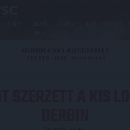
KLUB
JEGY ÉS
GALÉRIA
SHOP
AKADÉMIA
BÉRLET
KONFERENCIA LIGA 3. SELEJTEZŐFORDULÓ
2026.08.12. - 18
00
Parken Stadium
:
T SZERZETT A KIS LO
DERBIN
Közzétéve: 2025.04.27.