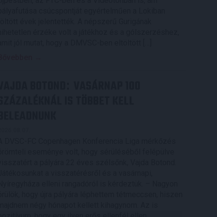
Újpestben, az FTC-ben és a Videotonban is, ám
pályafutása csúcspontját egyértelműen a Lokiban
töltött évek jelentették. A népszerű Gurigának
hihetetlen érzéke volt a játékhoz és a gólszerzéshez,
amit jól mutat, hogy a DMVSC-ben eltöltött […]
Bővebben →
VAJDA BOTOND
VASÁRNAP 100
:
SZÁZALÉKNÁL IS TÖBBET KELL
BELEADNUNK
2026.08.07.
A DVSC-FC Copenhagen Konferencia Liga mérkőzés
örömteli eseménye volt, hogy sérüléséből felépülve
visszatért a pályára 22 éves szélsőnk, Vajda Botond.
Játékosunkat a visszatérésről és a vasárnapi,
Nyíregyháza elleni rangadóról is kérdeztük. – Nagyon
örülök, hogy újra pályára léphettem tétmeccsen, hiszen
majdnem négy hónapot kellett kihagynom. Az is
pozitívum, hogy egy ilyen erős ellenfél ellen