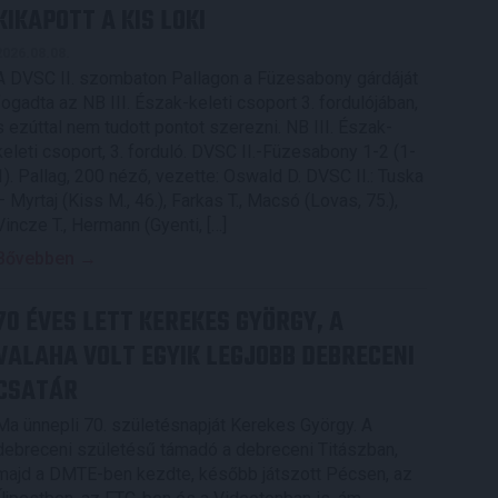
KIKAPOTT A KIS LOKI
2026.08.08.
A DVSC II. szombaton Pallagon a Füzesabony gárdáját
fogadta az NB III. Észak-keleti csoport 3. fordulójában,
s ezúttal nem tudott pontot szerezni. NB III. Észak-
keleti csoport, 3. forduló. DVSC II.-Füzesabony 1-2 (1-
1). Pallag, 200 néző, vezette: Oswald D. DVSC II.: Tuska
– Myrtaj (Kiss M., 46.), Farkas T., Macsó (Lovas, 75.),
Vincze T., Hermann (Gyenti, […]
Bővebben →
70 ÉVES LETT KEREKES GYÖRGY, A
VALAHA VOLT EGYIK LEGJOBB DEBRECENI
CSATÁR
Ma ünnepli 70. születésnapját Kerekes György. A
debreceni születésű támadó a debreceni Titászban,
majd a DMTE-ben kezdte, később játszott Pécsen, az