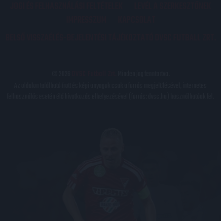
JOGI ÉS FELHASZNÁLÁSI FELTÉTELEK
LEVÉL A SZERKESZTŐNEK
IMPRESSZUM
KAPCSOLAT
BELSŐ VISSZAÉLÉS-BEJELENTÉSI TÁJÉKOZTATÓ DVSC FUTBALL ZRT.
© 2026
DVSC Futball Zrt.
Minden jog fenntartva.
Az oldalon található írott és képi anyagok csak a forrás megjelölésével, internetes
felhasználás esetén élő hivatkozás elhelyezésével (forrás: dvsc.hu) használhatóak fel.