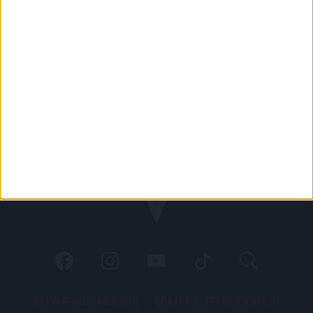
PÁLYARENDSZABÁLYOK
ADATKEZELÉSI TÁJÉKOZATÓ