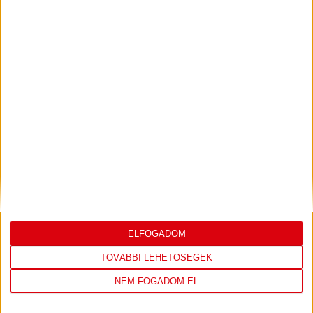
PJUNYIK JEREVÁN-DVSC
TOVÁBBJUTÁS A
:
KONFERENCIA LIGÁBAN
Bővebben →
LEGUTÓBBI EREDMÉNY
ELFOGADOM
TOVÁBBI LEHETŐSÉGEK
DVSC
FC
NEM FOGADOM EL
COPENHAGEN