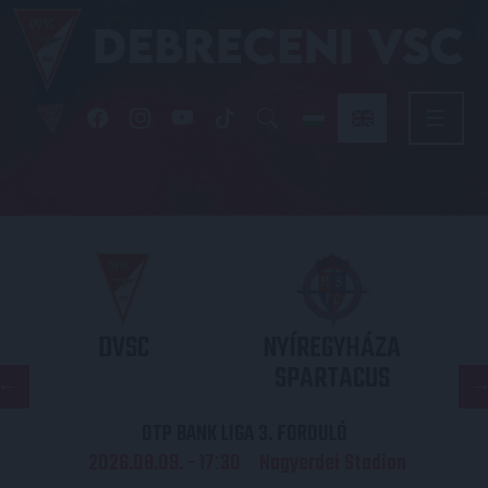
DVSC
NYÍREGYHÁZA
SPARTACUS
OTP BANK LIGA 3. FORDULÓ
2026.08.09. - 17
30
Nagyerdei Stadion
: