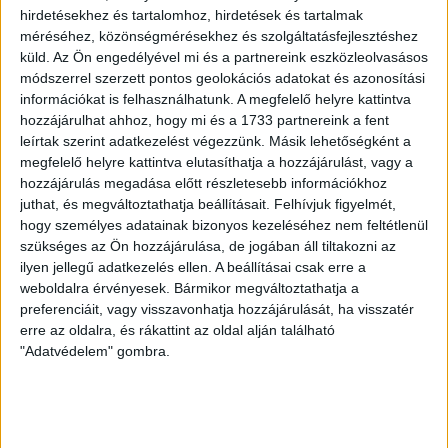
LEGUTÓBBI HÍREK
hirdetésekhez és tartalomhoz, hirdetések és tartalmak
méréséhez, közönségmérésekhez és szolgáltatásfejlesztéshez
küld.
Az Ön engedélyével mi és a partnereink eszközleolvasásos
módszerrel szerzett pontos geolokációs adatokat és azonosítási
SZURKOLÓI INFORMÁCIÓK A DVSC-
információkat is felhasználhatunk. A megfelelő helyre kattintva
NYÍREGYHÁZA RANGADÓRA
hozzájárulhat ahhoz, hogy mi és a 1733 partnereink a fent
leírtak szerint adatkezelést végezzünk. Másik lehetőségként a
2026.08.07.
megfelelő helyre kattintva elutasíthatja a hozzájárulást, vagy a
A DVSC az OTP Bank Liga 3. fordulójában az ősi rivális
hozzájárulás megadása előtt részletesebb információkhoz
Nyíregyházát fogadja augusztus 9-én, vasárnap 17.30-kor a
juthat, és megváltoztathatja beállításait.
Felhívjuk figyelmét,
Nagyerdei Stadionban. Nagy az érdeklődés, a találkozóra
hogy személyes adatainak bizonyos kezeléséhez nem feltétlenül
megvásárolhatók a jegyek online, a
szükséges az Ön hozzájárulása, de jogában áll tiltakozni az
www.nagyerdeistadion.hu oldalon, illetve személyesen a
ilyen jellegű adatkezelés ellen. A beállításai csak erre a
stadion pénztáraiban (nyitva hétköznap 10 és 18,
weboldalra érvényesek. Bármikor megváltoztathatja a
szombaton 10 és 15 óra között, vasárnap 10 órától). A DVSC
preferenciáit, vagy visszavonhatja hozzájárulását, ha visszatér
Store vasárnap 12 […]
erre az oldalra, és rákattint az oldal alján található
"Adatvédelem" gombra.
Bővebben →
ÉRVÉNYESÜLT A PAPÍRFORMA
DVSC-FC
:
COPENHAGEN 0-3