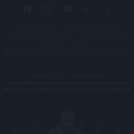
PÁLYARENDSZABÁLYOK
ADATKEZELÉSI TÁJÉKOZATÓ
JOGI ÉS FELHASZNÁLÁSI FELTÉTELEK
LEVÉL A SZERKESZTŐNEK
IMPRESSZUM
KAPCSOLAT
BELSŐ VISSZAÉLÉS-BEJELENTÉSI TÁJÉKOZTATÓ DVSC FUTBALL ZRT.
© 2026
DVSC Futball Zrt.
Minden jog fenntartva.
Az oldalon található írott és képi anyagok csak a forrás megjelölésével, internetes
felhasználás esetén élő hivatkozás elhelyezésével (forrás: dvsc.hu) használhatóak fel.