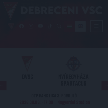
DVSC
NYÍREGYHÁZA
SPARTACUS
OTP BANK LIGA 3. FORDULÓ
2026.08.09. - 17
30
Nagyerdei Stadion
: