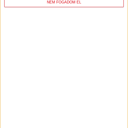
NEM FOGADOM EL
DVSC
FC
COPENHAGEN
0
-
3
2026-08-
KONFERENCIA LIGA 3.
MECCS
06 19:00
SELEJTEZŐFDORDULÓ
RÉSZLETEI
TOVÁBBI EREDMÉNYEK
KÖVETKEZŐ MÉRKŐZÉS