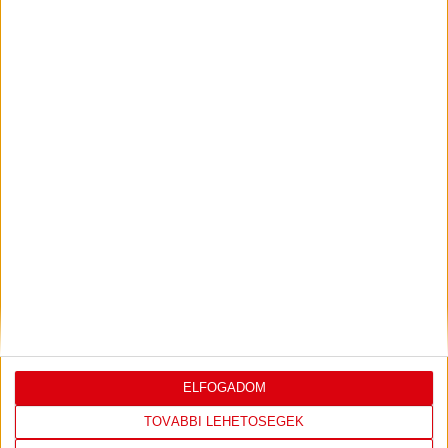
ILYEN SZURKOLÓK ELŐTT LÉPHETEK PÁLYÁRA
2026.07.31.
Bővebben →
PJUNYIK JEREVÁN-DVSC
TOVÁBBJUTÁS A
:
KONFERENCIA LIGÁBAN
Bővebben →
LEGUTÓBBI EREDMÉNY
ELFOGADOM
TOVÁBBI LEHETŐSÉGEK