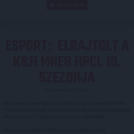
JEGYVÁSÁRLÁS
ESPORT
ELRAJTOLT A
:
K&H MNEB HPCL 10.
SZEZONJA
Közzétéve: 2021.03.25.
Mint ismert, vasárnap este elrajtolt a soron következő Pro
Clubs szezon, amely első állomásaként a Grosics Alapítvány
és a Veszprém Futsal Esport volt az ellenfelünk.
Mind a két bajnoki mérkőzésen domináns játékot