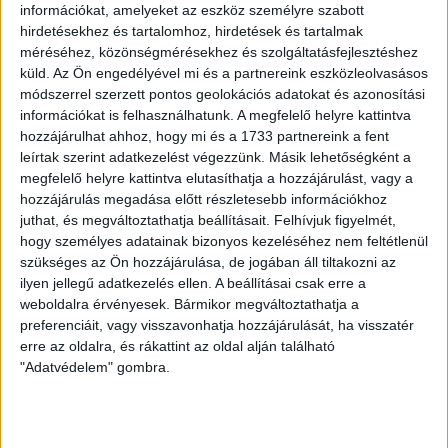
információkat, amelyeket az eszköz személyre szabott
hirdetésekhez és tartalomhoz, hirdetések és tartalmak
méréséhez, közönségmérésekhez és szolgáltatásfejlesztéshez
LEGUTÓBBI HÍREK
küld.
Az Ön engedélyével mi és a partnereink eszközleolvasásos
módszerrel szerzett pontos geolokációs adatokat és azonosítási
információkat is felhasználhatunk. A megfelelő helyre kattintva
hozzájárulhat ahhoz, hogy mi és a 1733 partnereink a fent
70 ÉVES LETT KEREKES GYÖRGY, A VALAHA
leírtak szerint adatkezelést végezzünk. Másik lehetőségként a
VOLT EGYIK LEGJOBB DEBRECENI CSATÁR
megfelelő helyre kattintva elutasíthatja a hozzájárulást, vagy a
hozzájárulás megadása előtt részletesebb információkhoz
2026.08.08.
juthat, és megváltoztathatja beállításait.
Felhívjuk figyelmét,
Ma ünnepli 70. születésnapját Kerekes György. A debreceni
hogy személyes adatainak bizonyos kezeléséhez nem feltétlenül
születésű támadó a debreceni Titászban, majd a DMTE-ben
szükséges az Ön hozzájárulása, de jogában áll tiltakozni az
kezdte, később játszott Pécsen, az Újpestben, az FTC-ben
ilyen jellegű adatkezelés ellen. A beállításai csak erre a
és a Videotonban is, ám pályafutása csúcspontját
weboldalra érvényesek. Bármikor megváltoztathatja a
egyértelműen a Lokiban töltött évek jelentették. A népszerű
preferenciáit, vagy visszavonhatja hozzájárulását, ha visszatér
Gurigának hihetetlen érzéke volt a játékhoz és a
erre az oldalra, és rákattint az oldal alján található
gólszerzéshez, amit jól mutat, hogy a DMVSC-ben eltöltött
"Adatvédelem" gombra.
[…]
Bővebben →