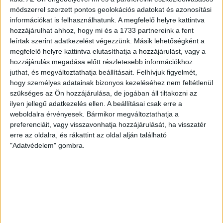
módszerrel szerzett pontos geolokációs adatokat és azonosítási
információkat is felhasználhatunk. A megfelelő helyre kattintva
hozzájárulhat ahhoz, hogy mi és a 1733 partnereink a fent
leírtak szerint adatkezelést végezzünk. Másik lehetőségként a
megfelelő helyre kattintva elutasíthatja a hozzájárulást, vagy a
hozzájárulás megadása előtt részletesebb információkhoz
juthat, és megváltoztathatja beállításait.
Felhívjuk figyelmét,
hogy személyes adatainak bizonyos kezeléséhez nem feltétlenül
szükséges az Ön hozzájárulása, de jogában áll tiltakozni az
ilyen jellegű adatkezelés ellen. A beállításai csak erre a
weboldalra érvényesek. Bármikor megváltoztathatja a
preferenciáit, vagy visszavonhatja hozzájárulását, ha visszatér
erre az oldalra, és rákattint az oldal alján található
"Adatvédelem" gombra.
RÉSZLETEK
MECCSNAP
IDŐPONT
LIGA
IDÉNY
2004.03.13.
17:00
Arany Ászok Liga
2003/2004