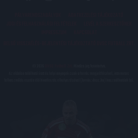
PÁLYARENDSZABÁLYOK
ADATKEZELÉSI TÁJÉKOZATÓ
JOGI ÉS FELHASZNÁLÁSI FELTÉTELEK
LEVÉL A SZERKESZTŐNEK
IMPRESSZUM
KAPCSOLAT
BELSŐ VISSZAÉLÉS-BEJELENTÉSI TÁJÉKOZTATÓ DVSC FUTBALL ZRT.
© 2026
DVSC Futball Zrt.
Minden jog fenntartva.
Az oldalon található írott és képi anyagok csak a forrás megjelölésével, internetes
felhasználás esetén élő hivatkozás elhelyezésével (forrás: dvsc.hu) használhatóak fel.