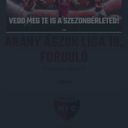
JEGYVÁSÁRLÁS
ARANY ÁSZOK LIGA 18.
FORDULÓ
Közzétéve: 2004.03.13.
Eredmény