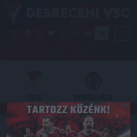
DVSC
NYÍREGYHÁZA
×
SPARTACUS
OTP BANK LIGA 3. FORDULÓ
2026.08.09. - 17
30
Nagyerdei Stadion
: