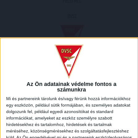
Pécsi MFC
DVSC
2004.03.13.
0
-
0
Az Ön adatainak védelme fontos a
Full Time
számunkra
Mi és partnereink tárolunk és/vagy férünk hozzá információkhoz
MECCS RIPORT
egy eszközön, például sütik formájában, és személyes adatokat
dolgozunk fel, például egyedi azonosítókat és standard
információkat, amelyeket az eszköz személyre szabott
HELYSZÍN
hirdetésekhez és tartalomhoz, hirdetések és tartalmak
méréséhez, közönségmérésekhez és szolgáltatásfejlesztéshez
PÉCS /
Pécs, Pécsi járás, Baranya megye, Dél-Dunántúl, Dunántúl, Magyarország
küld.
Az Ön engedélyével mi és a partnereink eszközleolvasásos