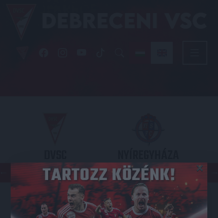
DVSC
NYÍREGYHÁZA
×
SPARTACUS
OTP BANK LIGA 3. FORDULÓ
2026.08.09. - 17
30
Nagyerdei Stadion
: