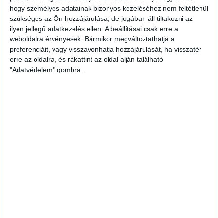
DVSC-COPENHAGEN
ELINDULT
:
hogy személyes adatainak bizonyos kezeléséhez nem feltétlenül
JEGYÉRTÉKESÍTÉS, MINDEN TUDNIVALÓ ITT!
szükséges az Ön hozzájárulása, de jogában áll tiltakozni az
ilyen jellegű adatkezelés ellen. A beállításai csak erre a
2026.08.04.
weboldalra érvényesek. Bármikor megváltoztathatja a
Bővebben →
preferenciáit, vagy visszavonhatja hozzájárulását, ha visszatér
erre az oldalra, és rákattint az oldal alján található
KOPPENHÁGAI OROSZLÁNOKKAL KÜZD MEG A
"Adatvédelem" gombra.
LOKI
Bővebben →
LEGÚJABB VIDEÓK
VIDEÓ! MECCS ELŐTTI SAJTÓTÁJÉKOZTATÓ
:
DVSC-FC COPENHAGEN
2026.08.05.
Bővebben →