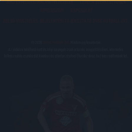
JOGI ÉS FELHASZNÁLÁSI FELTÉTELEK
LEVÉL A SZERKESZTŐNEK
IMPRESSZUM
KAPCSOLAT
BELSŐ VISSZAÉLÉS-BEJELENTÉSI TÁJÉKOZTATÓ DVSC FUTBALL ZRT.
© 2026
DVSC Futball Zrt.
Minden jog fenntartva.
Az oldalon található írott és képi anyagok csak a forrás megjelölésével, internetes
felhasználás esetén élő hivatkozás elhelyezésével (forrás: dvsc.hu) használhatóak fel.