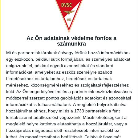
ÉRVÉNYESÜLT A PAPÍRFORMA
DVSC-FC
:
COPENHAGEN 0-3
2026.08.06.
Az Ön adatainak védelme fontos a
Bővebben →
számunkra
Mi és partnereink tárolunk és/vagy férünk hozzá információkhoz
RENDKÍVÜLI HŐSÉG
TÖBB MÓDON IS
:
egy eszközön, például sütik formájában, és személyes adatokat
dolgozunk fel, például egyedi azonosítókat és standard
IGYEKSZIK SEGÍTENI A SZURKOLÓKAT A DVSC
információkat, amelyeket az eszköz személyre szabott
hirdetésekhez és tartalomhoz, hirdetések és tartalmak
Bővebben →
méréséhez, közönségmérésekhez és szolgáltatásfejlesztéshez
küld.
Az Ön engedélyével mi és a partnereink eszközleolvasásos
MEGÚJULT AZ AJÁNDÉKBOLT, CSÜTÖRTÖKÖN
módszerrel szerzett pontos geolokációs adatokat és azonosítási
NYIT A DVSC STORE!
információkat is felhasználhatunk. A megfelelő helyre kattintva
hozzájárulhat ahhoz, hogy mi és a 1733 partnereink a fent
2026.08.05.
leírtak szerint adatkezelést végezzünk. Másik lehetőségként a
Bővebben →
megfelelő helyre kattintva elutasíthatja a hozzájárulást, vagy a
hozzájárulás megadása előtt részletesebb információkhoz
juthat, és megváltoztathatja beállításait.
Felhívjuk figyelmét,