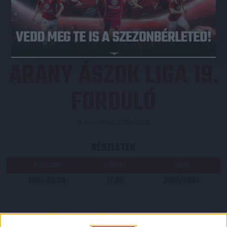
JEGYVÁSÁRLÁS
ARANY ÁSZOK LIGA 19.
FORDULÓ
Közzétéve: 2004.03.20.
RÉSZLETEK
MECCSNAP
IDŐPONT
IDÉNY
2004.03.20.
17:00
2003/2004
LEGUTÓBBI HÍREK