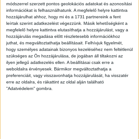
módszerrel szerzett pontos geolokációs adatokat és azonosítási
információkat is felhasználhatunk. A megfelelő helyre kattintva
hozzájárulhat ahhoz, hogy mi és a 1731 partnereink a fent
leírtak szerint adatkezelést végezzünk. Másik lehetőségként a
megfelelő helyre kattintva elutasíthatja a hozzájárulást, vagy a
hozzájárulás megadása előtt részletesebb információkhoz
juthat, és megváltoztathatja beállításait.
Felhívjuk figyelmét,
hogy személyes adatainak bizonyos kezeléséhez nem feltétlenül
szükséges az Ön hozzájárulása, de jogában áll tiltakozni az
ilyen jellegű adatkezelés ellen. A beállításai csak erre a
weboldalra érvényesek. Bármikor megváltoztathatja a
preferenciáit, vagy visszavonhatja hozzájárulását, ha visszatér
erre az oldalra, és rákattint az oldal alján található
"Adatvédelem" gombra.
RÉSZLETEK
MECCSNAP
IDŐPONT
LIGA
IDÉNY
2004.03.27.
17:00
Arany Ászok Liga
2003/2004