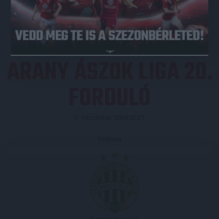
JEGYVÁSÁRLÁS
ARANY ÁSZOK LIGA 20.
FORDULÓ
Közzétéve: 2004.03.27.
Eredmény