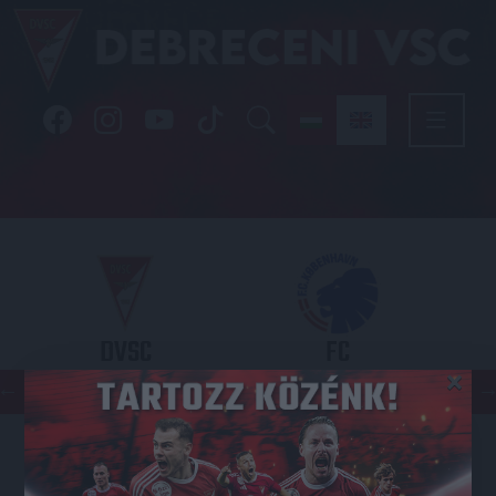
DVSC
FC
×
COPENHAGEN
KONFERENCIA LIGA 3. SELEJTEZŐFDORDULÓ
2026.08.06. - 19
00
Nagyerdei Stadion
: