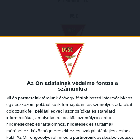
Ferencvárosi TC
DVSC
2004.03.27.
0
-
0
Az Ön adatainak védelme fontos a
Full Time
számunkra
Mi és partnereink tárolunk és/vagy férünk hozzá információkhoz
MECCS RIPORT
egy eszközön, például sütik formájában, és személyes adatokat
dolgozunk fel, például egyedi azonosítókat és standard
információkat, amelyeket az eszköz személyre szabott
hirdetésekhez és tartalomhoz, hirdetések és tartalmak
HELYSZÍN
méréséhez, közönségmérésekhez és szolgáltatásfejlesztéshez
küld.
Az Ön engedélyével mi és a partnereink eszközleolvasásos
GROUPAMA ARÉNA /
Budapest, Üllői út 129, 1091