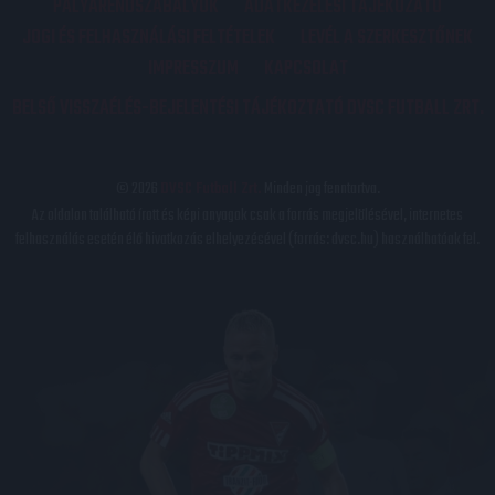
PÁLYARENDSZABÁLYOK
ADATKEZELÉSI TÁJÉKOZATÓ
JOGI ÉS FELHASZNÁLÁSI FELTÉTELEK
LEVÉL A SZERKESZTŐNEK
IMPRESSZUM
KAPCSOLAT
BELSŐ VISSZAÉLÉS-BEJELENTÉSI TÁJÉKOZTATÓ DVSC FUTBALL ZRT.
© 2026
DVSC Futball Zrt.
Minden jog fenntartva.
Az oldalon található írott és képi anyagok csak a forrás megjelölésével, internetes
felhasználás esetén élő hivatkozás elhelyezésével (forrás: dvsc.hu) használhatóak fel.