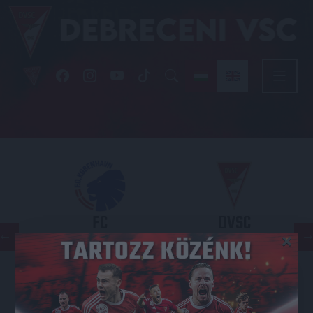
FC
DVSC
×
COPENHAGEN
KONFERENCIA LIGA 3. SELEJTEZŐFORDULÓ
2026.08.12. - 18
00
Parken Stadium
: