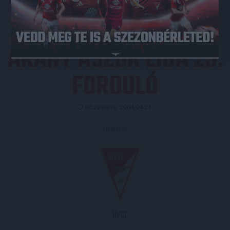
ARANY ÁSZOK LIGA 25.
FORDULÓ
Közzétéve: 2004.04.21.
Eredmény
DVSC