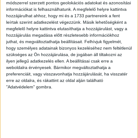
módszerrel szerzett pontos geolokációs adatokat és azonosítási
információkat is felhasználhatunk. A megfelelő helyre kattintva
hozzájárulhat ahhoz, hogy mi és a 1733 partnereink a fent
leírtak szerint adatkezelést végezzünk. Másik lehetőségként a
megfelelő helyre kattintva elutasíthatja a hozzájárulást, vagy a
hozzájárulás megadása előtt részletesebb információkhoz
juthat, és megváltoztathatja beállításait.
Felhívjuk figyelmét,
hogy személyes adatainak bizonyos kezeléséhez nem feltétlenül
szükséges az Ön hozzájárulása, de jogában áll tiltakozni az
ilyen jellegű adatkezelés ellen. A beállításai csak erre a
weboldalra érvényesek. Bármikor megváltoztathatja a
preferenciáit, vagy visszavonhatja hozzájárulását, ha visszatér
erre az oldalra, és rákattint az oldal alján található
"Adatvédelem" gombra.
RÉSZLETEK
MECCSNAP
IDŐPONT
LIGA
IDÉNY
2004.04.21.
17:00
Arany Ászok Liga
2003/2004