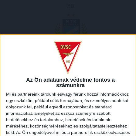
MTK
2004.04.21.
2
-
2
Full Time
Az Ön adatainak védelme fontos a
számunkra
MECCS RIPORT
Mi és partnereink tárolunk és/vagy férünk hozzá információkhoz
egy eszközön, például sütik formájában, és személyes adatokat
dolgozunk fel, például egyedi azonosítókat és standard
HELYSZÍN
információkat, amelyeket az eszköz személyre szabott
hirdetésekhez és tartalomhoz, hirdetések és tartalmak
NAGYERDEI STADION /
Debrecen Nagyerdei krt. 12 4032
méréséhez, közönségmérésekhez és szolgáltatásfejlesztéshez
küld.
Az Ön engedélyével mi és a partnereink eszközleolvasásos