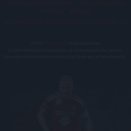
JOGI ÉS FELHASZNÁLÁSI FELTÉTELEK
LEVÉL A SZERKESZTŐNEK
IMPRESSZUM
KAPCSOLAT
BELSŐ VISSZAÉLÉS-BEJELENTÉSI TÁJÉKOZTATÓ DVSC FUTBALL ZRT.
© 2026
DVSC Futball Zrt.
Minden jog fenntartva.
Az oldalon található írott és képi anyagok csak a forrás megjelölésével, internetes
felhasználás esetén élő hivatkozás elhelyezésével (forrás: dvsc.hu) használhatóak fel.