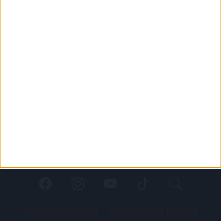
PÁLYARENDSZABÁLYOK
ADATKEZELÉSI TÁJÉKOZATÓ