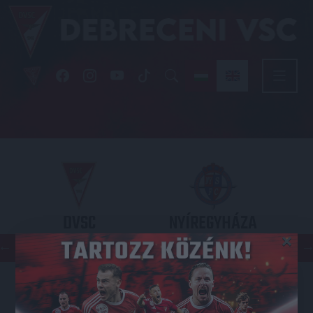
DVSC
NYÍREGYHÁZA
×
SPARTACUS
OTP BANK LIGA 3. FORDULÓ
2026.08.09. - 17
30
Nagyerdei Stadion
: