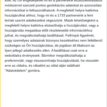
küld.
Az Ön engedélyével mi és a partnereink eszközleolvasásos
Somogy megye, Dél-Dunántúl, Dunántúl, 8600, Magyarország
módszerrel szerzett pontos geolokációs adatokat és azonosítási
információkat is felhasználhatunk. A megfelelő helyre kattintva
hozzájárulhat ahhoz, hogy mi és a 1733 partnereink a fent
leírtak szerint adatkezelést végezzünk. Másik lehetőségként a
megfelelő helyre kattintva elutasíthatja a hozzájárulást, vagy a
hozzájárulás megadása előtt részletesebb információkhoz
juthat, és megváltoztathatja beállításait.
Felhívjuk figyelmét,
hogy személyes adatainak bizonyos kezeléséhez nem feltétlenül
szükséges az Ön hozzájárulása, de jogában áll tiltakozni az
ilyen jellegű adatkezelés ellen. A beállításai csak erre a
weboldalra érvényesek. Bármikor megváltoztathatja a
preferenciáit, vagy visszavonhatja hozzájárulását, ha visszatér
erre az oldalra, és rákattint az oldal alján található
"Adatvédelem" gombra.
RÉSZLETEK
MECCSNAP
IDŐPONT
LIGA
IDÉNY