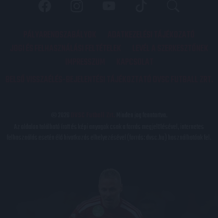
PÁLYARENDSZABÁLYOK
ADATKEZELÉSI TÁJÉKOZATÓ
JOGI ÉS FELHASZNÁLÁSI FELTÉTELEK
LEVÉL A SZERKESZTŐNEK
IMPRESSZUM
KAPCSOLAT
BELSŐ VISSZAÉLÉS-BEJELENTÉSI TÁJÉKOZTATÓ DVSC FUTBALL ZRT.
© 2026
DVSC Futball Zrt.
Minden jog fenntartva.
Az oldalon található írott és képi anyagok csak a forrás megjelölésével, internetes
felhasználás esetén élő hivatkozás elhelyezésével (forrás: dvsc.hu) használhatóak fel.