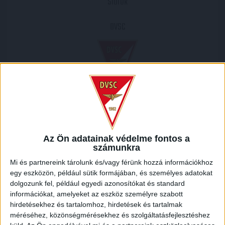
Siófok
DVSC
2004.05.01.
1
-
1
Az Ön adatainak védelme fontos a
Full Time
számunkra
Mi és partnereink tárolunk és/vagy férünk hozzá információkhoz
MECCS RIPORT
egy eszközön, például sütik formájában, és személyes adatokat
dolgozunk fel, például egyedi azonosítókat és standard
információkat, amelyeket az eszköz személyre szabott
HELYSZÍN
hirdetésekhez és tartalomhoz, hirdetések és tartalmak
méréséhez, közönségmérésekhez és szolgáltatásfejlesztéshez
SIÓFOK /
Siófok Városi stadion, Dózsa György utca, Aranypart, Siófok, Siófoki járás,