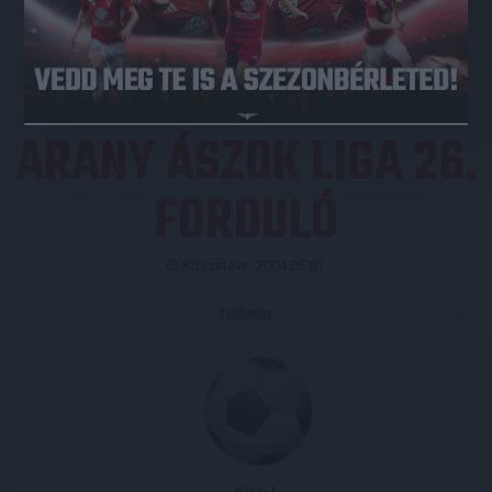
JEGYVÁSÁRLÁS
ARANY ÁSZOK LIGA 26.
FORDULÓ
Közzétéve: 2004.05.01.
Eredmény