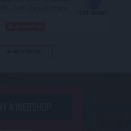
06. - 19
00
Nagyerdei Stadion
:
FC COPENHAGEN
JEGYVÁSÁRLÁS
TOVÁBBI MÉRKŐZÉSEK
NY A WEBSHOP