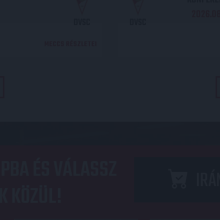
2026.08.
DVSC
DVSC
MECCS RÉSZLETEI
PBA ÉS VÁLASSZ
IRÁ
K KÖZÜL!