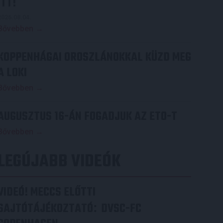
ITT!
2026.08.04.
Bővebben →
KOPPENHÁGAI OROSZLÁNOKKAL KÜZD MEG
A LOKI
Bővebben →
AUGUSZTUS 16-ÁN FOGADJUK AZ ETO-T
Bővebben →
LEGÚJABB VIDEÓK
VIDEÓ! MECCS ELŐTTI
SAJTÓTÁJÉKOZTATÓ
DVSC-FC
: