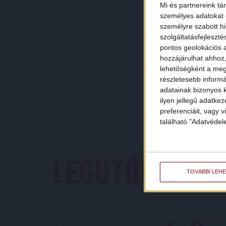
Mi és partnereink tá
személyes adatokat d
személyre szabott h
szolgáltatásfejleszté
pontos geolokációs a
hozzájárulhat ahhoz,
lehetőségként a megf
részletesebb informác
adatainak bizonyos k
ilyen jellegű adatke
preferenciáit, vagy v
található "Adatvéde
LEGUTÓBBI E
TOVÁBBI LEH