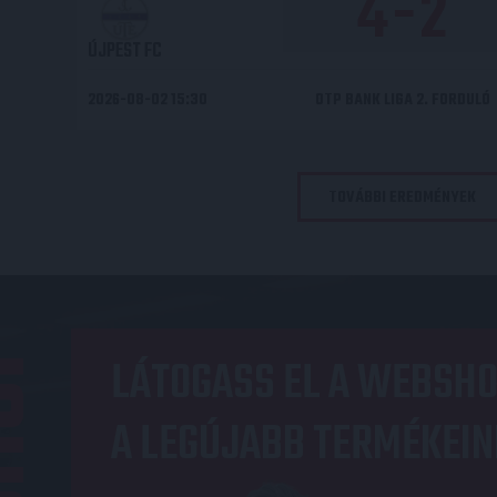
4
-
2
ÚJPEST FC
2026-08-02 15:30
OTP BANK LIGA 2. FORDULÓ
TOVÁBBI EREDMÉNYEK
OP
LÁTOGASS EL A WEBSHO
A LEGÚJABB TERMÉKEIN