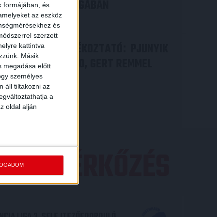
A KONFERENCIA LIGÁBAN
k formájában, és
 amelyeket az eszköz
Bővebben →
zönségmérésekhez és
ódszerrel szerzett
VIDEÓ! SAJTÓTÁJÉKOZTATÓ
PJUNYIK
:
elyre kattintva
ezzünk. Másik
JEREVÁN-DVSC 0-0, GERT REMMEL
ás megadása előtt
ÉRTÉKELÉSE
hogy személyes
áll tiltakozni az
Bővebben →
egváltoztathatja a
z oldal alján
EZŐ MÉRKŐZÉS
FOGADOM
CIA LIGA 3. SELEJTEZŐFDORDULÓ