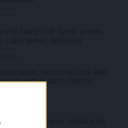
COPENHAGEN
2026.08.05.
Bővebben →
SAJTÓTÁJÉKOZTATÓ
ÚJPEST FC-DVSC
:
4-2, GERT REMMEL ÉRTÉKELÉSE
2026.08.03.
Bővebben →
DÉNES VILMOS
MEGTISZTELTETÉS, HOGY
:
ILYEN SZURKOLÓK ELŐTT LÉPHETEK
PÁLYÁRA
2026.07.31.
Bővebben →
PJUNYIK JEREVÁN-DVSC
TOVÁBBJUTÁS
:
a