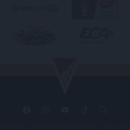
 TÁJÉKOZATÓ
JOGI ÉS FELHASZNÁLÁSI FELTÉTELEK
LEVÉL A SZER