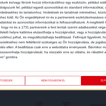
rolunk és/vagy férünk hozzá információkhoz egy eszközön, például süti
olgozunk fel, például egyedi azonosítókat és standard információkat,
irdetésekhez és tartalomhoz, hirdetések és tartalmak méréséhez, kö
shez küld.
Az Ön engedélyével mi és a partnereink eszközleolvasásos m
datokat és azonosítási információkat is felhasználhatunk. A megfelelő h
 hogy mi és a 1731 partnereink a fent leírtak szerint adatkezelést vég
elelő helyre kattintva elutasíthatja a hozzájárulást, vagy a hozzájárul
iókhoz juthat, és megváltoztathatja beállításait.
Felhívjuk figyelmét, 
ezeléséhez nem feltétlenül szükséges az Ön hozzájárulása, de jogában 
zelés ellen. A beállításai csak erre a weboldalra érvényesek. Bármikor m
isszavonhatja hozzájárulását, ha visszatér erre az oldalra, és rákattint a
lem" gombra.
REDMÉNY
KÖVETK
ETŐSÉGEK
NEM FOGADOM EL
EL
KONFEREN