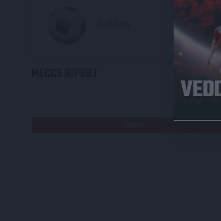
20
IS Elfsborg
MECCS RIPORT
HE
BORAS /
Borås, Borås kommun, Västra Göt