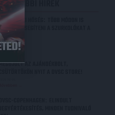
LEGUTÓBBI HÍREK
RENDKÍVÜLI HŐSÉG
TÖBB MÓDON IS
:
IGYEKSZIK SEGÍTENI A SZURKOLÓKAT A
DVSC
2026.08.06.
Bővebben →
MEGÚJULT AZ AJÁNDÉKBOLT,
CSÜTÖRTÖKÖN NYIT A DVSC STORE!
2026.08.05.
Bővebben →
DVSC-COPENHAGEN
ELINDULT
:
JEGYÉRTÉKESÍTÉS, MINDEN TUDNIVALÓ