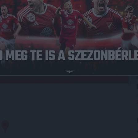
07.08.08.
1
-
0
DVSC
Full Time
LYSZÍN
aland megye, Region Götaland, 503 31, Svédország