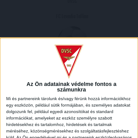
DVSC
FC Levadia Tallinn
2010.07.21.
3
-
2
Az Ön adatainak védelme fontos a
Full Time
számunkra
Mi és partnereink tárolunk és/vagy férünk hozzá információkhoz
MECCS RIPORT
egy eszközön, például sütik formájában, és személyes adatokat
dolgozunk fel, például egyedi azonosítókat és standard
információkat, amelyeket az eszköz személyre szabott
HELYSZÍN
hirdetésekhez és tartalomhoz, hirdetések és tartalmak
méréséhez, közönségmérésekhez és szolgáltatásfejlesztéshez
NAGYERDEI STADION /
Debrecen Nagyerdei krt. 12 4032
küld.
Az Ön engedélyével mi és a partnereink eszközleolvasásos