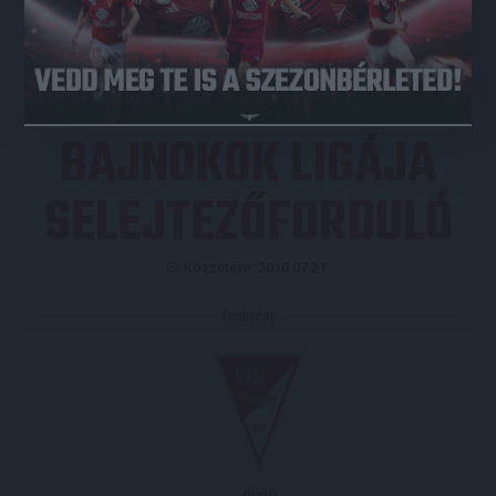
JEGYVÁSÁRLÁS
BAJNOKOK LIGÁJA
SELEJTEZŐFORDULÓ
Közzétéve: 2010.07.21.
Eredmény