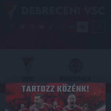
DVSC
NYÍREGYHÁZA
×
SPARTACUS
OTP BANK LIGA 3. FORDULÓ
2026.08.09. - 17
30
Nagyerdei Stadion
: