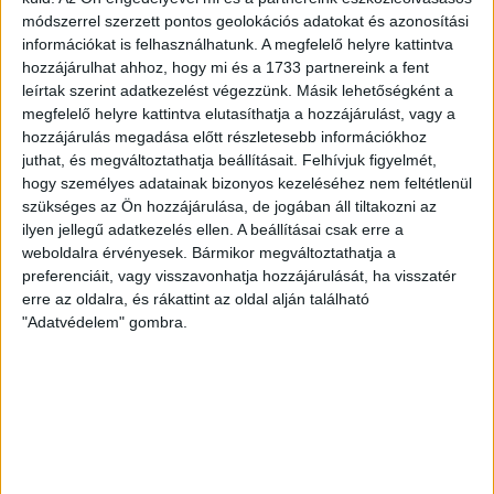
módszerrel szerzett pontos geolokációs adatokat és azonosítási
információkat is felhasználhatunk. A megfelelő helyre kattintva
hozzájárulhat ahhoz, hogy mi és a 1733 partnereink a fent
leírtak szerint adatkezelést végezzünk. Másik lehetőségként a
megfelelő helyre kattintva elutasíthatja a hozzájárulást, vagy a
hozzájárulás megadása előtt részletesebb információkhoz
juthat, és megváltoztathatja beállításait.
Felhívjuk figyelmét,
hogy személyes adatainak bizonyos kezeléséhez nem feltétlenül
szükséges az Ön hozzájárulása, de jogában áll tiltakozni az
ilyen jellegű adatkezelés ellen. A beállításai csak erre a
weboldalra érvényesek. Bármikor megváltoztathatja a
preferenciáit, vagy visszavonhatja hozzájárulását, ha visszatér
erre az oldalra, és rákattint az oldal alján található
"Adatvédelem" gombra.
RÉSZLETEK
MECCSNAP
IDŐPONT
LIGA
IDÉNY
2010.07.21.
18:00
Bajnokok Ligája
2010/2011