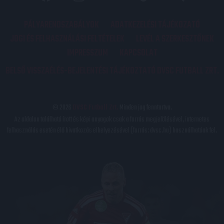
PÁLYARENDSZABÁLYOK
ADATKEZELÉSI TÁJÉKOZATÓ
JOGI ÉS FELHASZNÁLÁSI FELTÉTELEK
LEVÉL A SZERKESZTŐNEK
IMPRESSZUM
KAPCSOLAT
BELSŐ VISSZAÉLÉS-BEJELENTÉSI TÁJÉKOZTATÓ DVSC FUTBALL ZRT.
© 2026
DVSC Futball Zrt.
Minden jog fenntartva.
Az oldalon található írott és képi anyagok csak a forrás megjelölésével, internetes
felhasználás esetén élő hivatkozás elhelyezésével (forrás: dvsc.hu) használhatóak fel.